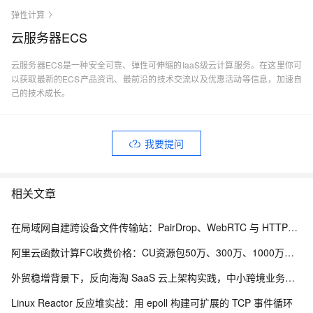
弹性计算
云服务器ECS
云服务器ECS是一种安全可靠、弹性可伸缩的IaaS级云计算服务。在这里你可
以获取最新的ECS产品资讯、最前沿的技术交流以及优惠活动等信息，加速自
己的技术成长。
我要提问
相关文章
在局域网自建跨设备文件传输站：PairDrop、WebRTC 与 HTTPS 部署实践
阿里云函数计算FC收费价格：CU资源包50万、300万、1000万、2亿、20亿及4000万CU费用清单
外贸稳增背景下，反向海淘 SaaS 云上架构实践，中小跨境业务如何低成本扛住流量脉冲
Linux Reactor 反应堆实战：用 epoll 构建可扩展的 TCP 事件循环