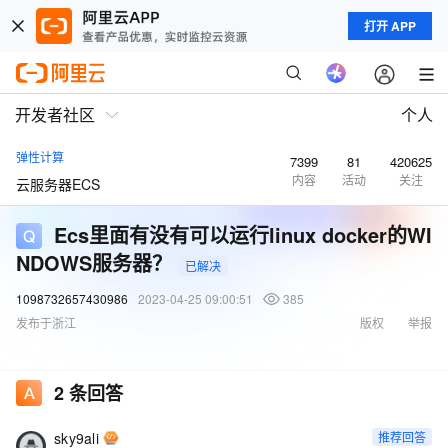
打开 APP
开发者社区
个人
弹性计算
7399
81
420625
内容
活动
关注
云服务器ECS
Ecs里面有没有可以运行linux docker的WI
NDOWS服务器？
已解决
1098732657430986
2023-04-25 09:00:51
385
发布于浙江
版权
举报
2
条回答
sky9ali
推荐回答