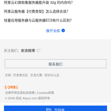
阿里云幻兽帕鲁服务器能升级 32g 的内存吗？
阿里云服务器【付费类型】怎么选择合适？
轻量应用服务器与云服务器ECS有什么区别？
我在阿里云上的Ubuntu系统里，安装了apache和python，python无法显示
展开全部
实验室的入口在哪啊，网页每个地方我都点了就是没找到入口QAQ
2026年阿里云618活动云服务器怎么买最划算？
关注我们：
新浪微博
轻量应用服务器如何备份网站和数据库？
联系我们
阿里云轻量应用服务器适合搭建哪些网站和应用？
文档
|
开发者社区
|
天池大赛
|
培训与认证
法律声明及隐私权政策
|
Cookies政策
© 2009-现在 Aliyun.com 版权所有
增值电信业务经营许可证：
浙B2-20080101
域名注册服务机构许可：
浙D3-20210002
写回答