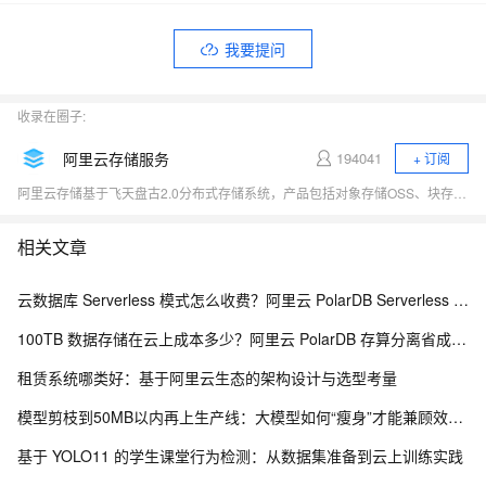
我要提问
收录在圈子:
阿里云存储服务
194041
+ 订阅
阿里云存储基于飞天盘古2.0分布式存储系统，产品包括对象存储OSS、块存储Block Storage、共享文件存储NAS、表格存储、日志存储与分析、归档存储及混合云存储等，充分满足用户数据存储和迁移上云需求，连续三年跻身全球云存储魔力象限四强。
相关文章
云数据库 Serverless 模式怎么收费？阿里云 PolarDB Serverless 按需计费解析
100TB 数据存储在云上成本多少？阿里云 PolarDB 存算分离省成本解析
租赁系统哪类好：基于阿里云生态的架构设计与选型考量
模型剪枝到50MB以内再上生产线：大模型如何“瘦身”才能兼顾效果与成本
基于 YOLO11 的学生课堂行为检测：从数据集准备到云上训练实践