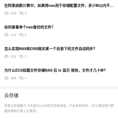
在阿里函数计算中，如果将nas用于存储配置文件，多少M以内不计费？
259
2
如何查看单个nas备份的文件？
612
6
怎么实现NAS和OSS网关某一个目录下的文件自动同步？
263
0
为什么ECS挂载文件存储NAS 后 ls 显示 很快，文件才几十M?
289
1
云存储
阿里云存储基于飞天盘古2.0分布式存储系统，产品多种多样，充分满足用户数
据存储和迁移上云需求。