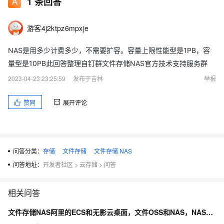
1
条回答
游客4j2ktpz6mpxje
NAS是用多少计费多少，不需要扩容。容量上限性能型是1PB，容
量型是10PB此回答整理自钉群文件存储NAS官方技术支持服务群
2023-04-23 23:25:59
发布于吉林
举报
赞同
展开评论
问答分类：
存储
文件存储
文件存储 NAS
问答地址：
开发者社区
>
云存储
>
问答
相关问答
文件存储NAS阿里的ECS和无影云桌面，文件OSS和NAS，NAS最好配置DNS，会自动挂载怎么办？