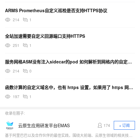
ARMS Prometheus自定义巡检是否支持HTTPS协议
214
1
全站加速需要自定义回源端口支持HTTPS
251
1
服务网格ASM没有注入sidecar的pod 如何解析到网格内的自定义域名？
214
0
函数计算的自定义域名中，也有 https 设置，如果用了 https 网关是否就不需要设置这里了？
197
1
收录在圈子:
云原生应用研发平台EMAS
174
+ 订阅
基于阿里巴巴以及合作伙伴的最佳实践，围绕大前端、云原生领域的相关技术热点（小程序、Serverless、应用中间件、低代码、DevOps）展开行业探讨，与开发者一起探寻云原生时代应用研发的新范式。