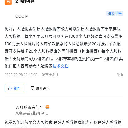
2
条回答
推荐回答
CCC啊
您好，人脸搜索创建人脸数据库能力可以创建人脸数据库用来存放
人脸数据。每个阿里云账号可以创建1000个人脸数据库可支持最多
100万张人脸照片的入库单次搜索的人脸总数最多20万张，单次搜
索可支持最多20个人脸数据库的同时搜索（跨库搜索）每个人脸数
据库支持最高5万人脸特征。人脸样本和标签组合为一个人脸特征其
他详细内容可参考人脸搜索
技术文档
2023-02-28 22:42:08
发布于浙江
举报
赞同
展开评论
六月的雨在钉钉
从事java行业9年至今，热爱技术，热爱以博文记录日常工作，csdn博主，座右铭是：让技术不再枯燥，让每一位技术人爱上技术
视觉智能开放平台人脸搜索 创建人脸数据库能力可以创建人脸数据