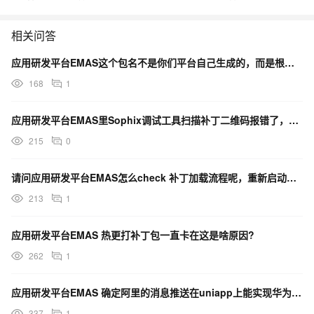
相关问答
应用研发平台EMAS这个包名不是你们平台自己生成的，而是根据他代码生成的？
168
1
应用研发平台EMAS里Sophix调试工具扫描补丁二维码报错了，要如何排查呢？
215
0
请问应用研发平台EMAS怎么check 补丁加载流程呢，重新启动补丁没有生效 ？
213
1
应用研发平台EMAS 热更打补丁包一直卡在这是啥原因?
262
1
应用研发平台EMAS 确定阿里的消息推送在uniapp上能实现华为/荣耀/oppo的离线推送消息吗？
337
1