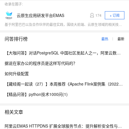
收录在圈子:
云原生应用研发平台EMAS
174
+ 订阅
基于阿里巴巴以及合作伙伴的最佳实践，围绕大前端、云原生领域的相关技术热点（小程序、Serverless、应用中间件、低代码、DevOps）展开行业探讨，与开发者一起探寻云原生时代应用研发的新范式。
问答排行榜
最热
最新
【大咖问答】对话PostgreSQL 中国社区发起人之一，阿里云数据库高级专家 德哥
据说在家办公的程序员是这样写代码的？
如何升级配置
【藏经阁一起读（27）】本周推荐《Apache Flink案例集（2022版）》，你有哪些心得？
【精品问答】python技术1000问(1)
相关文章
阿里云EMAS HTTPDNS 扩展全球服务节点：提升解析安全性与网络覆盖