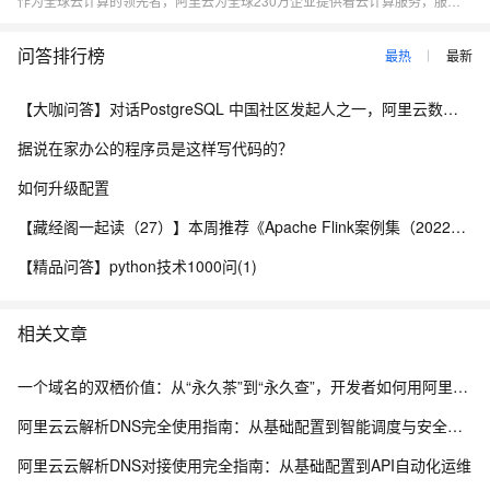
作为全球云计算的领先者，阿里云为全球230万企业提供着云计算服务，服务范围覆盖200多个国家和地区。我们致力于为企业、政府等组织机构提供安全可靠的云计算服务，给用户带来极速愉悦的服务体验。
问答排行榜
最热
最新
【大咖问答】对话PostgreSQL 中国社区发起人之一，阿里云数据库高级专家 德哥
据说在家办公的程序员是这样写代码的？
如何升级配置
【藏经阁一起读（27）】本周推荐《Apache Flink案例集（2022版）》，你有哪些心得？
【精品问答】python技术1000问(1)
相关文章
一个域名的双栖价值：从“永久茶”到“永久查”，开发者如何用阿里云为品牌托底
阿里云云解析DNS完全使用指南：从基础配置到智能调度与安全防护
阿里云云解析DNS对接使用完全指南：从基础配置到API自动化运维