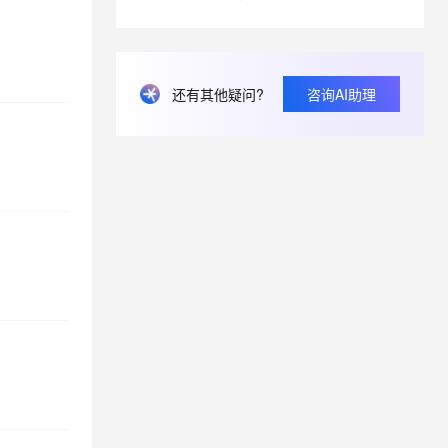
息提取
与 AI 智能体进行实时音视频通话
从文本、图片、视频中提取结构化的属性信息
构建支持视频理解的 AI 音视频实时通话应用
还有其他疑问?
咨询AI助理
t.diy 一步搞定创意建站
构建大模型应用的安全防护体系
通过自然语言交互简化开发流程,全栈开发支持
通过阿里云安全产品对 AI 应用进行安全防护