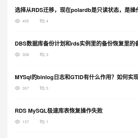
大模型解决方案
选择从RDS迁移，现在polardb是只读状态，
迁移与运维管理
快速部署 Dify，高效搭建 
405
4
专有云
10 分钟在聊天系统中增加
DBS数据库备份计划和rds实例里的备份恢复里
308
3
MYSql的binlog日志和GTID有什么作用？如何
307
5
RDS MySQL极速库表恢复操作失败
137
1