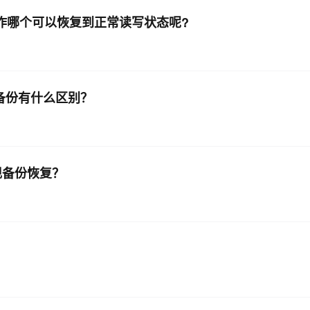
是操作哪个可以恢复到正常读写状态呢?
AI 应用
10分钟微调：让0.6B模型媲美235B模
多模态数据信
型
依托云原生高可用架构,实现Dify私有化部署
用1%尺寸在特定领域达到大模型90%以上效果
一个 AI 助手
超强辅助，Bol
即刻拥有 DeepSeek-R1 满血版
的备份有什么区别？
在企业官网、通讯软件中为客户提供 AI 客服
多种方案随心选，轻松解锁专属 DeepSeek
实现备份恢复？