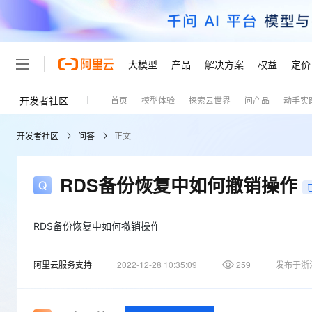
大模型
产品
解决方案
权益
定价
开发者社区
首页
模型体验
探索云世界
问产品
动手实
大模型
产品
解决方案
权益
定价
云市场
伙伴
服务
了解阿里云
精选产品
精选解决方案
普惠上云
产品定价
精选商城
成为销售伙伴
售前咨询
为什么选择阿里云
千问AI平台
开发者社区
问答
正文
了解云产品的定价详情
大模型服务平台百炼
千问办公，解锁你的工作
普惠上云 官方力荐
分销伙伴
在线服务
网站建设
什么是云计算
大
大模型服务与应用平台
企业级Agent产品，直接
云服务器38元/年起，超
咨询伙伴
多端小程序
技术领先
RDS备份恢复中如何撤销操作
云上成本管理
售后服务
轻量应用服务器
Agency Agents：拥
官方推荐返现计划
大模型
精选产品
精选解决方案
Salesforce 国际版订阅
稳定可靠
管理和优化成本
推荐新用户得奖励，单订单
销售伙伴合作计划
自助服务
友盟天域
安全合规
人工智能与机器学习
AI
RDS备份恢复中如何撤销操作
文本生成
云数据库 RDS
HappyHorse 打造一
云工开物
无影生态合作计划
在线服务
观测云
分析师报告
高校专属算力普惠，学生认
计算
互联网应用开发
Qwen3.8-Max
阿里云服务支持
2022-12-28 10:35:09
259
发布于浙
HOT
Salesforce On Alibaba C
工单服务
Tuya 物联网平台阿里云
研究报告与白皮书
人工智能平台 PAI
快速拥有专属 OpenClaw
大模
Consulting Partner 合
大数据
容器
智能体时代全能旗舰模型
免费试用
短信专区
一站式AI开发、训练和推
蓝凌 OA
AI 大模型销售与服务生
现代化应用