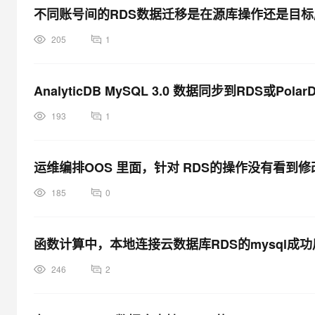
不同账号间的RDS数据迁移是在源库操作还是目
205
1
AnalyticDB MySQL 3.0 数据同步到RDS或Pol
193
1
运维编排OOS 里面，针对 RDS的操作没有看到
185
0
函数计算中，本地连接云数据库RDS的mysql
246
2