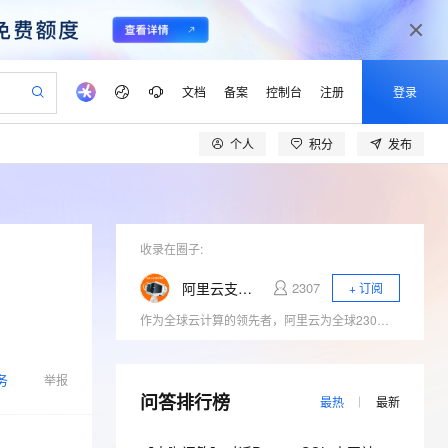
文档
备案
控制台
注册
登录
个人
积分
发布
验
作计划
器
AI 活动
专业服务
服务伙伴合作计划
开发者社区
加入我们
产品动态
服务平台百炼
阿里云 OPC 创新助力计划
一站式生成采购清单，支持单品或批量购买
io：打造专属 AI 语音助手
S产品伙伴计划（繁花）
峰会
CS
造的大模型服务与应用开发平台
一句话生成原生可编辑精美 PPT 文稿
AI 生产力先锋
Al MaaS 服务伙伴赋能合作
域名
博文
Careers
至高可申请百万元
Qwen3.8-Max 模型上线
开启高性价比 AI 编程新体验
弹性可伸缩的云计算服务
Qwen-Audio-3.0-Realtime 端到端实时语音角色扮演
输入一句话想法, 轻松生成专业的 PPT
先锋实践拓展 AI 生产力的边界
Token 补贴，五大权
计划
海大会
收录在圈子:
伙伴信用分合作计划
商标
问答
社会招聘
益加速 OPC 成功
eek-V4-Pro
SS
一键部署幻兽帕鲁游戏服务器
飞天发布时刻
HOT
Open Search 向量检索版支
划
备案
电子书
校园招聘
阿里云支持与服务
2307
+ 订阅
pSeek-V4-Pro
视频创作，一键激活电商全链路生产力
稳定、安全、高性价比、高性能的云存储服务
一键购买专属联机服务器，轻松开启游戏
所见，即是所愿
持视频检索 Pipeline 功能
更多支持
作为全球云计算的领先者，阿里云为全球230万企业提供着云计算服务，服务范围覆盖200多个国家和地区。我们致力于为企业、政府等组织机构提供安全可靠的云计算服务，给用户带来极速愉悦的服务体验。
划
公司注册
镜像站
视频生成
语音识别与合成
专属 QwenPaw
漫剧工坊：一站式动画创作平台
AI 实训营
HOT
应用身份服务 (IDaaS)
合作伙伴培训与认证
划
上云迁移
站生成，高效打造优质广告素材
全接入的云上超级电脑
从聊天伙伴进化为能主动干活的本地数字员工
快速生产连贯的高质量长漫剧
从基础到进阶，Agent 创客手把手教你
OpenClaw 管理能力上线
lScope
我要反馈
务
e-1.1-T2V
Qwen3-TTS-Flash
举报
查询合作伙伴
n Alibaba Cloud ISV 合作
代维服务
问答排行榜
建企业门户网站
10 分钟搭建微信、支付宝小程序
MaxCompute MaxFrame 提
最热
最新
畅细腻的高质量视频
离线语音合成大模型，多语言方言自适应，低延迟高稳定
创新加速
ope
登录合作伙伴管理后台
我要建议
站，无忧落地极速上线
以可视化方式快速构建移动和 PC 门户网站
国内短信简单易用，安全可靠，秒级触达，全球覆盖200+国家和地区。
高效部署网站，快速应用到小程序
供自动弹性内存功能