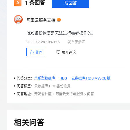
存储
天池大赛
1
条回答
写回答
Qwen3.7-Plus
云解析DNS
解决方案免费试用 新老
电子合同
最高领取价值200元试用
能看、能想、能动手的多模
安全
网络与CDN
AI 算法大赛
畅捷通
阿里云服务支持
大数据开发治理平台 Data
AI 产品 免费试用
网络
安全
云开发大赛
Qwen3-VL-Plus
Tableau 订阅
1亿+ 大模型 tokens 和 
RDS备份恢复是无法进行撤销操作的。
可观测
入门学习赛
中间件
AI空中课堂在线直播课
云防火墙
140+云产品 免费试用
2022-12-28 10:40:15
发布于浙江
上云与迁云
云原生的云上边界网络安全
产品新客免费试用，最长1
数据库
赞同
展开评论
生态解决方案
大模型服务
企业出海
大模型ACA认证体验
大数据计算
助力企业全员 AI 认知与能
行业生态解决方案
千问AI平台-Token Plan
政企业务
媒体服务
开发者生态解决方案
问答分类：
关系型数据库
RDS
云数据库 RDS MySQL 版
企业服务与云通信
问答标签：
云数据库 RDS备份恢复
千问AI平台-模型体验
AI 开发和 AI 应用解决
在线体验全尺寸、多种模态
问答地址：
开发者社区
>
阿里云支持与服务
>
问答
域名与网站
Happy 系列大模型
终端用户计算
Serverless
相关问答
开发工具