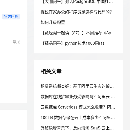
安全
【大咖问答】对话PostgreSQL 中国社区发起人之一，阿里云数据库高级专家 德哥
我要投诉
e-1.1-I2V
Cosyvoice-V3-Flash
PolarDB
上云场景组合购
Milvus 弹性伸缩功能新增节
伴
漫剧创作，剧本、分镜、视频高效生成
100%兼容MySQL、PostgreSQL，兼容Oracle，支持集中和分布式
覆盖90%+业务场景，专享组合折扣价
点支持范围
畅自然，细节丰富
高表现力语音合成大模型，语音克隆听感自然
据说在家办公的程序员是这样写代码的？
VPN
官方回答
ernetes 版 ACK
如何升级配置
云聚AI 严选权益
AI 原生数据库服务发布
SSL 证书
2V
Fun-ASR
，一键激活高效办公新体验
理容器应用的 K8s 服务
精选AI产品，从模型到应用全链提效
Agent 数据网关
【藏经阁一起读（27）】本周推荐《Apache Flink案例集（2022版）》，你有哪些心得？
文戏情感细腻自然，动作戏激烈拳拳到肉，实现更强表演能力
支持中英文自由切换，具备更强的噪声鲁棒性
堡垒机
AI 用量加速计划
云原生数据库 PolarDB
举报
【精品问答】python技术1000问(1)
防火墙
、识别商机，让客服更高效、服务更出色。
新老同享，达量后返
Agentic Database 发布
主机安全
应用
千问办公
NEW
相关文章
AI 应用及服务市场
的智能体编程平台
一站式AI生产力平台
AI 应用
租赁系统哪类好：基于阿里云生态的架构设计与选型考量
伶鹊
企业级人与Agent协作平台，接入和调度多个数字员工
智能客服平台，对话机器人、对话分析、智能外呼
大模型
数据库在线扩容业务受影响吗？阿里云 PolarDB 秒级弹性无感变配解析
大模型服务平台百炼 - 全妙
自然语言处理
云数据库 Serverless 模式怎么收费？阿里云 PolarDB Serverless 按需计费解析
应用创作平台
多模态内容创作工具，已接入 DeepSeek
数据标注
100TB 数据存储在云上成本多少？阿里云 PolarDB 存算分离省成本解析
机器学习
外贸稳增背景下，反向海淘 SaaS 云上架构实践，中小跨境业务如何低成本扛住流量脉冲