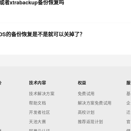
x或者xtrabackup备份恢复吗
RDS的备份恢复是不是就可以关掉了？
价
技术内容
权益
服
技术解决方案
免费试用
基
帮助文档
解决方案免费试用
企
开发者社区
高校计划
迁
天池大赛
推荐返现计划
官
器
阿里云认证
健