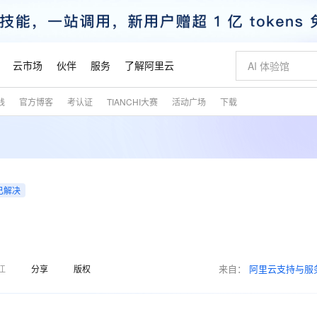
云市场
伙伴
服务
了解阿里云
践
官方博客
考认证
TIANCHI大赛
活动广场
下载
AI 特惠
数据与 API
成为产品伙伴
企业增值服务
最佳实践
价格计算器
AI 场景体
基础软件
产品伙伴合
阿里云认证
市场活动
配置报价
大模型
自助选配和估算价格
新方式
睿译宝，AI翻译排版一步到位
智启 AI 普惠权益
产品生态集成认证中心
企业支持计划
云上春晚
域名与网站
千问官方 MaaS 平台，为开发者和 Agent 而生，新用户赠送 1 亿 + tokens 额度
Qwen Aud
AI Coding
阿里云Maa
2026 阿里云
云服务器 E
为企业打
数据集
Windows
大模型认证
模型
NEW
NEW
交付可用成果
值低价云产品抢先购
上传文档即自动完成翻译和格式还原
至高享 1亿+免费 tokens，加速 Al 应用落地
提供智能易用的域名与建站服务
智能编程，一键
安全可靠、
产品生态伙伴
专家技术服务
云上奥运之旅
弹性计算合作
阿里云中企出
手机三要素
宝塔 Linux
全部认证
价格优势
已解决
有专属领域专家
GLM-5.2：长任务时代开源旗舰模型
阿里云 OPC 创新助力计划
千问大模型
即刻拥有 DeepS
AI 电商营销
对象存储 O
大模型
产品生态伙伴工作台
企业增值服务台
云栖战略参考
云存储合作计
云栖大会
身份实名认证
CentOS
训练营
推动算力普惠，释放技术红利
最高返9万
多领域专家智能体,一键组建 AI 虚拟交付团队
快速构建应用程序和网站，即刻迈出上云第一步
至高百万元 Token 补贴，加速一人公司成长
多元化、高性能、安全可靠的大模型服务
真正可用的 1M 上下文,一次完成代码全链路开发
轻松解锁专属 Dee
从图文生成到
云上的中国
数据库合作计
活动全景
短信
Docker
图片和
站式影视创作平台
Hermes Agent，打造自进化智能体
Token Plan 模型订阅计划
数字证书管理服务（原SSL证书）
5 分钟轻松部署
AI 广告创作
无影云电脑
企业成长
NEW
信息公告
看见新力量
云网络合作计
OCR 文字识别
JAVA
证享300元代金券
可视化编排打通从文字构思到成片全链路闭环
全托管，含MySQL、PostgreSQL、SQL Server、MariaDB多引擎
自主进化，持久记忆，越用越聪明
Qwen3.8-Max 首发尝鲜，限时加量 10 倍，夜间低至2折
实现全站HTTPS，呈现可信的WEB访问
图文、视频一
随时随地安
魔搭 Mode
来自：
阿里云支持与服
Kimi-K3
HappyHors
江
分享
版权
NEW
loud
服务实践
官网公告
金融模力时刻
Salesforce O
版
发票查验
全能环境
Claude Code + GStack 打造工程团队
千问办公，限时限量积分加倍
Qoder
低代码高效构
AI 建站
短信服务
型
NEW
作计划
Kimi 最新旗舰模型，长程编程与推理利器
让文字生成流
计划
创新中心
魔搭 ModelSc
健康状态
理服务
让AI从“聊天伙伴”进化为能干活的“数字员工”
安装技能 GStack，拥有专属 AI 工程团队
你的AI工作搭子，覆盖日常办公高频场景
面向真实软件的智能体编程平台
0 代码专业建
客户案例
天气预报查询
操作系统
态合作计划