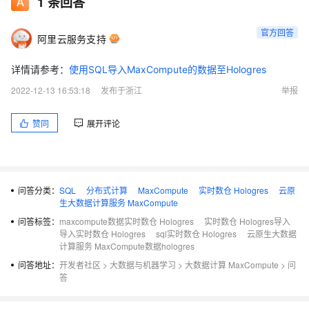
1
条回答
官方回答
阿里云服务支持
详情请参考：
使用SQL导入MaxCompute的数据至Hologres
2022-12-13 16:53:18
发布于浙江
举报
赞同
展开评论
问答分类：
SQL
分布式计算
MaxCompute
实时数仓 Hologres
云原
生大数据计算服务 MaxCompute
问答标签：
maxcompute数据实时数仓 Hologres
实时数仓 Hologres导入
导入实时数仓 Hologres
sql实时数仓 Hologres
云原生大数据
计算服务 MaxCompute数据hologres
问答地址：
开发者社区
>
大数据与机器学习
>
大数据计算 MaxCompute
>
问
答