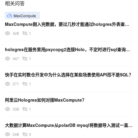
相关问答
MaxCompute
MaxCompute刚入完数据，要过几秒才能通过hologres外表查询到数据
428
1
hologres在服务里用psycopg2连接Holo，不定时进行sql查询，跑一会连接就断开了?
447
1
快手在实时数仓开发中为什么选择在某些场景使用API而不是SQL？
271
1
阿里云Hologres如何对接MaxCompute？
338
1
大数据计算MaxCompute从polarDB mysql将数据导入测试一直处于测试中？
248
0