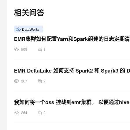
大模型解决方案
相关问答
迁移与运维管理
快速部署 Dify，高效搭建 
专有云
DataWorks
10 分钟在聊天系统中增加
EMR集群如何配置Yarn和Spark组建的日志定期
509
1
EMR DeltaLake 如何支持 Spark2 和 Spark3 的 
267
2
我如何将一个oss 挂载到emr集群。 以便通过hive 
264
0