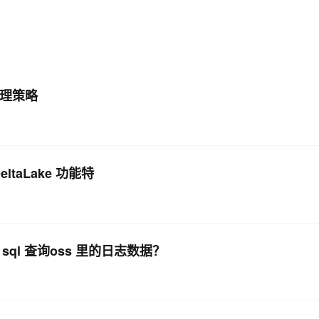
AI 应用
10分钟微调：让0.6B模型媲美235B模
多模态数据信
型
依托云原生高可用架构,实现Dify私有化部署
用1%尺寸在特定领域达到大模型90%以上效果
一个 AI 助手
超强辅助，Bol
清理策略
即刻拥有 DeepSeek-R1 满血版
在企业官网、通讯软件中为客户提供 AI 客服
多种方案随心选，轻松解锁专属 DeepSeek
DeltaLake 功能特
sql 查询oss 里的日志数据？