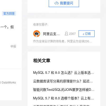
安全
我要投诉
e-1.1-I2V
Cosyvoice-V3-Flash
我要提问
PolarDB
上云场景组合购
Milvus 弹性伸缩功能新增节
伴
漫剧创作，剧本、分镜、视频高效生成
100%兼容MySQL、PostgreSQL，兼容Oracle，支持集中和分布式
覆盖90%+业务场景，专享组合折扣价
点支持范围
畅自然，细节丰富
高表现力语音合成大模型，语音克隆听感自然
VPN
官方回答
ernetes 版 ACK
云聚AI 严选权益
AI 原生数据库服务发布
SSL 证书
2V
Fun-ASR
，一键激活高效办公新体验
理容器应用的 K8s 服务
精选AI产品，从模型到应用全链提效
Agent 数据网关
收录在圈子:
文戏情感细腻自然，动作戏激烈拳拳到肉，实现更强表演能力
支持中英文自由切换，具备更强的噪声鲁棒性
另一个。假
堡垒机
AI 用量加速计划
云原生数据库 PolarDB
阿里云支持与服务
2307
+ 订阅
防火墙
、识别商机，让客服更高效、服务更出色。
新老同享，达量后返
Agentic Database 发布
作为全球云计算的领先者，阿里云为全球230万企业提供着云计算服务，服务范围覆盖200多个国家和地区。我们致力于为企业、政府等组织机构提供安全可靠的云计算服务，给用户带来极速愉悦的服务体验。
主机安全
应用
举报
千问办公
NEW
AI 应用及服务市场
相关文章
的智能体编程平台
一站式AI生产力平台
AI 应用
伶鹊
MySQL 5.7 和 8.0 怎么选？云上版本选型推荐
企业级人与Agent协作平台，接入和调度多个数字员工
智能客服平台，对话机器人、对话分析、智能外呼
大模型
云数据库读写分离的原理是什么？延迟多大？一文讲透原理、延迟与落地方案
ataWorks
大模型服务平台百炼 - 全妙
自然语言处理
智能问数Text2SQL的JOIN噩梦怎样被DQL终结？
应用创作平台
多模态内容创作工具，已接入 DeepSeek
数据标注
MySQL 5.7 和 8.0 选哪个版本？云上有什么推荐？
机器学习