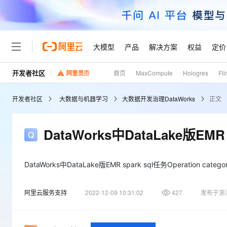
大模型
产品
解决方案
权益
定价
开发者社区
首页
MaxCompute
Hologres
Fli
大模型
产品
解决方案
权益
定价
云市场
伙伴
服务
了解阿里云
精选产品
精选解决方案
普惠上云
产品定价
精选商城
成为销售伙伴
售前咨询
为什么选择阿里云
千问AI平台
开发者社区
大数据与机器学习
大数据开发治理DataWorks
正文
了解云产品的定价详情
大模型服务平台百炼
千问办公，解锁你的工作
普惠上云 官方力荐
分销伙伴
在线服务
网站建设
什么是云计算
大
大模型服务与应用平台
企业级Agent产品，直接
云服务器38元/年起，超
咨询伙伴
多端小程序
技术领先
DataWorks中DataLake版EMR s
云上成本管理
售后服务
轻量应用服务器
Agency Agents：拥
官方推荐返现计划
大模型
精选产品
精选解决方案
Salesforce 国际版订阅
稳定可靠
管理和优化成本
推荐新用户得奖励，单订单
销售伙伴合作计划
自助服务
友盟天域
安全合规
人工智能与机器学习
AI
DataWorks中DataLake版EMR spark sql任务Operation category R
文本生成
云数据库 RDS
HappyHorse 打造一
云工开物
无影生态合作计划
在线服务
观测云
分析师报告
高校专属算力普惠，学生认
计算
互联网应用开发
Qwen3.8-Max
阿里云服务支持
2022-12-09 10:31:02
427
发布于浙
HOT
Salesforce On Alibaba C
工单服务
Tuya 物联网平台阿里云
研究报告与白皮书
人工智能平台 PAI
快速拥有专属 OpenClaw
大模
Consulting Partner 合
大数据
容器
智能体时代全能旗舰模型
免费试用
短信专区
一站式AI开发、训练和推
蓝凌 OA
AI 大模型销售与服务生
现代化应用