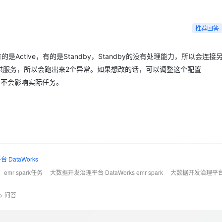
Deepseek-v4-pro
HappyHors
同享
万小智 AI 建站低至 15元/月
Qoder CN
AI 短剧/漫剧
云原生数据库 
快递物流查询
WordPress
成为服务伙
高校合作
点，立即开启云上创新
覆盖公网/内网、递归/权威、移动APP等全场景解析服务
送.CN域名，送备案服务码
基于千问大模型等，支持代码智能生成、研发智能问答
AI助力短剧
态智能体模型
旗舰 MoE 大模型，百万上下文与顶尖推理能力
图生视频，流
Ubuntu
推荐回答
服务生态伙伴
云工开物
企业应用
Works
Night Plan 支持 Qwen 3.8-Max
云原生大数据计算服务 MaxCompute
AI 办公
容器服务 Kub
NEW
GLM-5.2
Wan2.7-T
Red Hat
30+ 款产品免费体验
Data Agent 驱动的一站式 Data+AI 开发治理平台
夜间 5 折，Qwen/Meoo/TokenPlan 客户专享
面向分析的企业级SaaS模式云数据仓库
AI智能应用
提供一站式管
科研合作
视觉 Coding、空间感知、多模态思考等全面升级
1M上下文，专为长程任务能力而生
是Active，有的是Standby，Standby的没有处理能力，所以会连接
ERP
堂（旗舰版）
SUSE
智能客服
y不能提供服务，所以会跑出来2个异常。如果想改的话，可以调整这个配置
CRM
防护产品
2个月
自动承接线索
这个异常不会影响实际任务。
建站小程序
OA 办公系统
AI 应用构建
大模型原生
力提升
财税管理
模板建站
Qoder
大模型服务平台百炼-应用模版
HOT
NEW
面向真实软件
个人版上线、团队版降价；千问3.8-Max首发发尝鲜
丰富多元化的应用模版和解决方案
400电话
定制建站
万有无界
大模型服务平台百炼-智能体
方案
广告营销
模板小程序
的模型效果
灵活可视化地构建企业级 Agent
DataWorks
定制小程序
emr spark任务
大数据开发治理平台 DataWorks emr spark
大数据开发治理平台 D
秒悟
人工智能平台 PAI
APP 开发
云端极速 AI 
新一代 AI 视频生成模型，深度适配广告营销等场景
AI Native 的算法工程平台，一站式完成建模、训练、推理服务部署
>
问答
建站系统