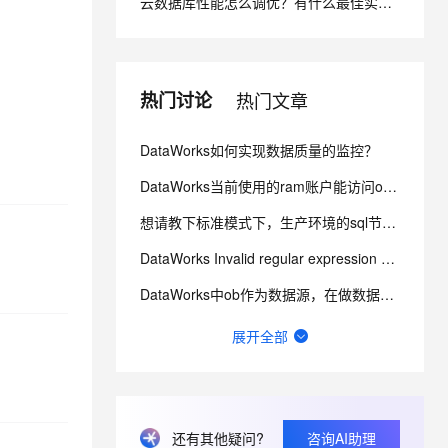
云数据库性能怎么调优？有什么最佳实践？——五层调优体系与阿里云 RDS 实战
息提取
与 AI 智能体进行实时音视频通话
从文本、图片、视频中提取结构化的属性信息
构建支持视频理解的 AI 音视频实时通话应用
热门讨论
热门文章
t.diy 一步搞定创意建站
构建大模型应用的安全防护体系
通过自然语言交互简化开发流程,全栈开发支持
通过阿里云安全产品对 AI 应用进行安全防护
DataWorks如何实现数据质量的监控？
DataWorks当前使用的ram账户能访问oss，点那个文件夹会报错 ？
想请教下标准模式下，生产环境的sql节点能对routine_sql_test_tianyi进行sel
DataWorks Invalid regular expression pattern - ?
DataWorks中ob作为数据源，在做数据集成的时候弹出上面的报错？
数据来源：com.alibaba.fastjson.JSONException: syntax er
展开全部
DataWorks离线同步 报脏数据 这是说A字段有问题是不？
请问这里的延迟是什么含义？可以通过什么方式优化？
还有其他疑问?
咨询AI助理
想问下DataWorks中创建机器学习（PAI）节点操作步骤是什么？