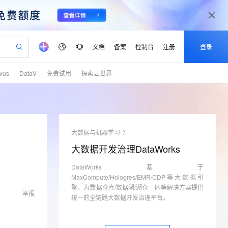
文档
备案
控制台
注册
登录
lvus
DataV
免费试用
探索云世界
验
作计划
器
AI 活动
专业服务
服务伙伴合作计划
开发者社区
加入我们
产品动态
服务平台百炼
阿里云 OPC 创新助力计划
一站式生成采购清单，支持单品或批量购买
io：打造专属 AI 语音助手
S产品伙伴计划（繁花）
峰会
CS
造的大模型服务与应用开发平台
一句话生成原生可编辑精美 PPT 文稿
AI 生产力先锋
Al MaaS 服务伙伴赋能合作
域名
博文
Careers
至高可申请百万元
Qwen3.8-Max 模型上线
开启高性价比 AI 编程新体验
弹性可伸缩的云计算服务
Qwen-Audio-3.0-Realtime 端到端实时语音角色扮演
输入一句话想法, 轻松生成专业的 PPT
先锋实践拓展 AI 生产力的边界
Token 补贴，五大权
计划
海大会
伙伴信用分合作计划
商标
问答
社会招聘
大数据与机器学习
益加速 OPC 成功
eek-V4-Pro
SS
一键部署幻兽帕鲁游戏服务器
飞天发布时刻
HOT
Open Search 向量检索版支
划
备案
电子书
校园招聘
大数据开发治理DataWorks
pSeek-V4-Pro
视频创作，一键激活电商全链路生产力
稳定、安全、高性价比、高性能的云存储服务
一键购买专属联机服务器，轻松开启游戏
所见，即是所愿
持视频检索 Pipeline 功能
更多支持
划
公司注册
镜像站
视频生成
语音识别与合成
DataWorks基于
专属 QwenPaw
漫剧工坊：一站式动画创作平台
AI 实训营
HOT
应用身份服务 (IDaaS)
合作伙伴培训与认证
MaxCompute/Hologres/EMR/CDP等大数据引
划
上云迁移
站生成，高效打造优质广告素材
全接入的云上超级电脑
从聊天伙伴进化为能主动干活的本地数字员工
快速生产连贯的高质量长漫剧
从基础到进阶，Agent 创客手把手教你
OpenClaw 管理能力上线
擎，为数据仓库/数据湖/湖仓一体等解决方案提供
lScope
我要反馈
e-1.1-T2V
Qwen3-TTS-Flash
举报
查询合作伙伴
统一的全链路大数据开发治理平台。
n Alibaba Cloud ISV 合作
代维服务
建企业门户网站
10 分钟搭建微信、支付宝小程序
MaxCompute MaxFrame 提
畅细腻的高质量视频
离线语音合成大模型，多语言方言自适应，低延迟高稳定
创新加速
ope
登录合作伙伴管理后台
我要建议
站，无忧落地极速上线
以可视化方式快速构建移动和 PC 门户网站
国内短信简单易用，安全可靠，秒级触达，全球覆盖200+国家和地区。
高效部署网站，快速应用到小程序
供自动弹性内存功能