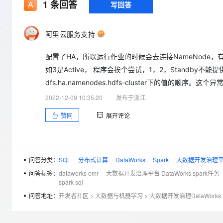
存储
天池大赛
1
条回答
写回答
Qwen3.7-Plus
云解析DNS
解决方案免费试用 新老
电子合同
最高领取价值200元试用
能看、能想、能动手的多模
安全
网络与CDN
AI 算法大赛
畅捷通
阿里云服务支持
大数据开发治理平台 Data
AI 产品 免费试用
网络
安全
云开发大赛
Qwen3-VL-Plus
Tableau 订阅
1亿+ 大模型 tokens 和 
配置了HA，所以运行作业的时候会去连接NameNode，有的
可观测
入门学习赛
中间件
AI空中课堂在线直播课
云防火墙
140+云产品 免费试用
如3是Active， 程序会挨个尝试，1，2，Standb
上云与迁云
云原生的云上边界网络安全
产品新客免费试用，最长1
数据库
dfs.ha.namenodes.hdfs-cluster下的值的顺序。
生态解决方案
大模型服务
2022-12-09 10:35:20
发布于浙江
企业出海
大模型ACA认证体验
大数据计算
助力企业全员 AI 认知与能
行业生态解决方案
赞同
展开评论
千问AI平台-Token Plan
政企业务
媒体服务
开发者生态解决方案
企业服务与云通信
千问AI平台-模型体验
AI 开发和 AI 应用解决
在线体验全尺寸、多种模态
问答分类：
SQL
分布式计算
DataWorks
Spark
大数据开发治理平台 
域名与网站
问答标签：
dataworks emr
大数据开发治理平台 DataWorks spark任务
Happy 系列大模型
终端用户计算
spark sql
问答地址：
开发者社区
>
大数据与机器学习
>
大数据开发治理DataWorks
Serverless
开发工具