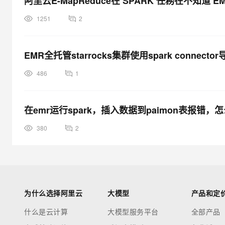
阿里云E-MapReduce在 SPARK 任務在不知道 EMR m
1251
2
EMR全托管starrocks集群使用spark conne
486
1
在emr运行spark，插入数据到paimon表报错，
380
2
为什么选择阿里云
大模型
产品和定
什么是云计算
大模型服务平台
全部产品