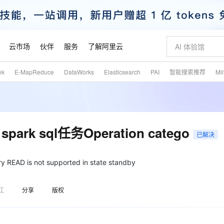
云市场
伙伴
服务
了解阿里云
nk
E-MapReduce
DataWorks
Elasticsearch
PAI
智能搜索推荐
Mi
AI 特惠
数据与 API
成为产品伙伴
企业增值服务
最佳实践
价格计算器
AI 场景体
基础软件
产品伙伴合
阿里云认证
市场活动
配置报价
大模型
自助选配和估算价格
新方式
睿译宝，AI翻译排版一步到位
智启 AI 普惠权益
产品生态集成认证中心
企业支持计划
云上春晚
域名与网站
千问官方 MaaS 平台，为开发者和 Agent 而生，新用户赠送 1 亿 + tokens 额度
Qwen Aud
AI Coding
阿里云Maa
2026 阿里云
云服务器 E
为企业打
数据集
Windows
大模型认证
模型
NEW
NEW
交付可用成果
值低价云产品抢先购
上传文档即自动完成翻译和格式还原
至高享 1亿+免费 tokens，加速 Al 应用落地
提供智能易用的域名与建站服务
智能编程，一键
安全可靠、
产品生态伙伴
专家技术服务
云上奥运之旅
弹性计算合作
阿里云中企出
手机三要素
宝塔 Linux
全部认证
park sql任务Operation catego
价格优势
已解决
有专属领域专家
GLM-5.2：长任务时代开源旗舰模型
阿里云 OPC 创新助力计划
千问大模型
即刻拥有 DeepS
AI 电商营销
对象存储 O
大模型
产品生态伙伴工作台
企业增值服务台
云栖战略参考
云存储合作计
云栖大会
身份实名认证
CentOS
训练营
推动算力普惠，释放技术红利
最高返9万
多领域专家智能体,一键组建 AI 虚拟交付团队
快速构建应用程序和网站，即刻迈出上云第一步
至高百万元 Token 补贴，加速一人公司成长
多元化、高性能、安全可靠的大模型服务
真正可用的 1M 上下文,一次完成代码全链路开发
轻松解锁专属 Dee
从图文生成到
云上的中国
数据库合作计
活动全景
短信
Docker
EAD is not supported in state standby
图片和
站式影视创作平台
Hermes Agent，打造自进化智能体
Token Plan 模型订阅计划
数字证书管理服务（原SSL证书）
5 分钟轻松部署
AI 广告创作
无影云电脑
企业成长
NEW
信息公告
看见新力量
云网络合作计
OCR 文字识别
JAVA
证享300元代金券
可视化编排打通从文字构思到成片全链路闭环
全托管，含MySQL、PostgreSQL、SQL Server、MariaDB多引擎
自主进化，持久记忆，越用越聪明
Qwen3.8-Max 首发尝鲜，限时加量 10 倍，夜间低至2折
实现全站HTTPS，呈现可信的WEB访问
图文、视频一
随时随地安
魔搭 Mode
Kimi-K3
HappyHors
江
分享
版权
NEW
loud
服务实践
官网公告
金融模力时刻
Salesforce O
版
发票查验
全能环境
Claude Code + GStack 打造工程团队
千问办公，限时限量积分加倍
Qoder
低代码高效构
AI 建站
短信服务
型
NEW
作计划
Kimi 最新旗舰模型，长程编程与推理利器
让文字生成流
计划
创新中心
魔搭 ModelSc
健康状态
理服务
让AI从“聊天伙伴”进化为能干活的“数字员工”
安装技能 GStack，拥有专属 AI 工程团队
你的AI工作搭子，覆盖日常办公高频场景
面向真实软件的智能体编程平台
0 代码专业建
客户案例
天气预报查询
操作系统
态合作计划