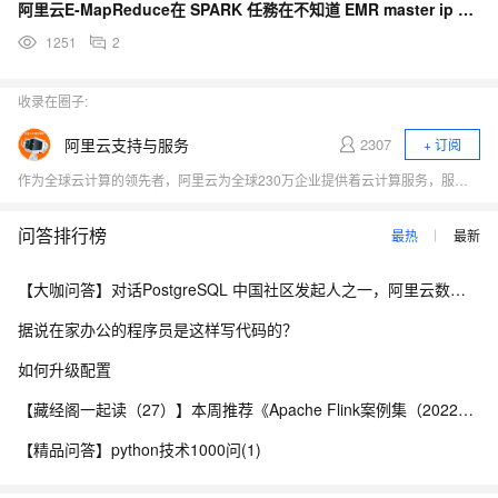
阿里云E-MapReduce在 SPARK 任務在不知道 EMR master ip addres
1251
2
收录在圈子:
阿里云支持与服务
2307
+ 订阅
作为全球云计算的领先者，阿里云为全球230万企业提供着云计算服务，服务范围覆盖200多个国家和地区。我们致力于为企业、政府等组织机构提供安全可靠的云计算服务，给用户带来极速愉悦的服务体验。
问答排行榜
最热
最新
【大咖问答】对话PostgreSQL 中国社区发起人之一，阿里云数据库高级专家 德哥
据说在家办公的程序员是这样写代码的？
如何升级配置
【藏经阁一起读（27）】本周推荐《Apache Flink案例集（2022版）》，你有哪些心得？
【精品问答】python技术1000问(1)