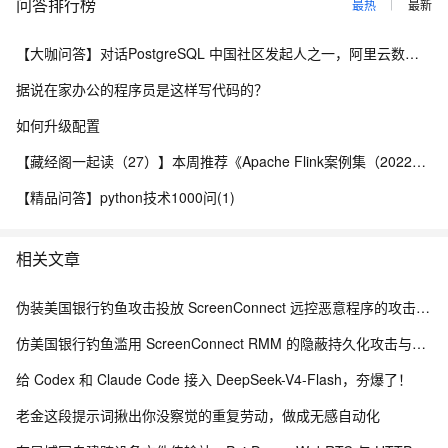
问答排行榜
最热
最新
【大咖问答】对话PostgreSQL 中国社区发起人之一，阿里云数据库高级专家 德哥
据说在家办公的程序员是这样写代码的？
如何升级配置
【藏经阁一起读（27）】本周推荐《Apache Flink案例集（2022版）》，你有哪些心得？
【精品问答】python技术1000问(1)
相关文章
伪装美国银行钓鱼攻击投放 ScreenConnect 远控恶意程序的攻击链路与防御研究
仿美国银行钓鱼滥用 ScreenConnect RMM 的隐蔽持久化攻击与防御体系研究
给 Codex 和 Claude Code 接入 DeepSeek-V4-Flash，夯爆了！
老金这段提示词揪出你没察觉的重复劳动，做成无感自动化