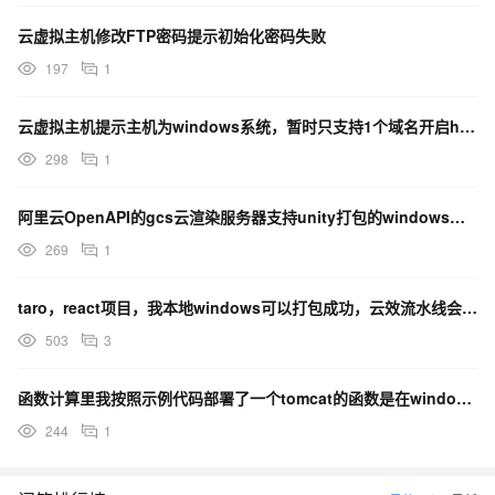
云虚拟主机修改FTP密码提示初始化密码失败
197
1
云虚拟主机提示主机为windows系统，暂时只支持1个域名开启https加密访问
298
1
阿里云OpenAPI的gcs云渲染服务器支持unity打包的windows应用吗？
269
1
taro，react项目，我本地windows可以打包成功，云效流水线会报错，怎么解决？
503
3
函数计算里我按照示例代码部署了一个tomcat的函数是在windows上打包的，请问要怎么加权限呀？
244
1