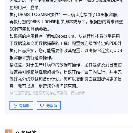
名或SID，并且使用具有足够权限的用户（如SYS或具有DBA角
色的用户）登录。
4CCallableStatement.java:1358) at
执行DBMS_LOGMNR操作
：一旦确认连接到了CDB根容器，
oracle.jdbc.driver.OraclePreparedStatement.execute(OraclePr
再执行您的
相关脚本或命令。根据您的需求调整
DBMS_LOGMNR
eparedStatement.java:3778) at
SCN范围和其他参数。
oracle.jdbc.driver.OracleCallableStatement.execute(OracleCall
如果您的应用程序（例如Debezium，从错误堆栈看似乎是用
ableStatement.java:4251) at
于数据流和变更数据捕获的工具）配置为连接到特定的PDB并
oracle.jdbc.driver.OraclePreparedStatementWrapper.execute(
执行日志挖掘，您可能需要修改其配置，以确保它连接到CDB
OraclePreparedStatementWrapper.java:1081) at
根容器来执行这些操作。
io.debezium.connector.oracle.logminer.LogMinerHelper.execute
请注意，对于生产环境中的数据库操作，尤其是涉及到日志挖
CallableStatement(LogMinerHelper.java:693) at
掘这类可能影响性能的操作，建议在维护窗口内进行，并事先
io.debezium.connector.oracle.logminer.LogMinerHelper.startLo
做好充分的测试和备份计划。您可以复制页面截图提供更多信
gMining(LogMinerHelper.java:236) at
息，我可以进一步帮您分析问题原因。
io.debezium.connector.oracle.logminer.LogMinerStreamingCha
AI 助理回答生成答案可能存在不准确，仅供参考
ngeEventSource.execute(LogMinerStreamingChangeEventSour
有帮助
无帮助
ce.java:177) ... 7 more Caused by: Error : 65040, Position : 0,
Sql = BEGIN sys.dbms_logmnr.start_logmnr(startScn =>
'2283899', endScn => '2283920', OPTIONS =>
DBMS_LOGMNR.DICT_FROM_ONLINE_CATALOG +