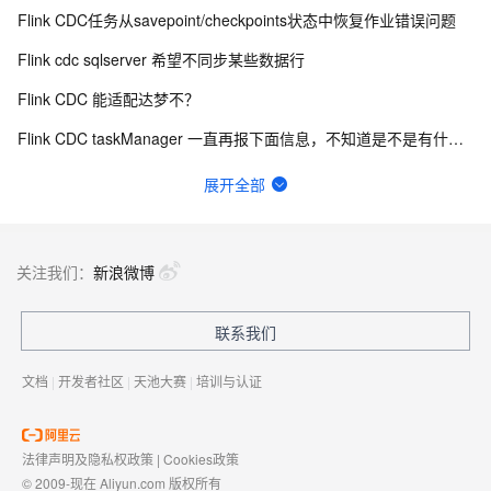
Flink CDC任务从savepoint/checkpoints状态中恢复作业错误问题
Flink cdc sqlserver 希望不同步某些数据行
Flink CDC 能适配达梦不？
Flink CDC taskManager 一直再报下面信息，不知道是不是有什么问题？
有用flink cdc同步mysql到hive这样搞过的源码吗?
展开全部
如何用实时数据同步打破企业数据孤岛？
flinkcdc在IDEA运行正常，打包就报错
关注我们：
新浪微博
Flink On Docker 启动 jm 时报这个错误请问有知道这个错误的原因吗？
联系我们
FFA 2024 大会门票免费送！AI时代下大数据技术未来路在何方？
文档
|
开发者社区
|
天池大赛
|
培训与认证
法律声明及隐私权政策
|
Cookies政策
© 2009-现在 Aliyun.com 版权所有