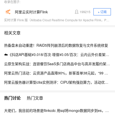
收录在圈子:
阿里云实时计算Flink
199215
+ 订阅
实时计算 Flink 版（Alibaba Cloud Realtime Compute for Apache Flink，Powered by Ververica）是阿里云基于 Apache Flink 构建的企业级、高性能实时大数据处理系统，由 Apache Flink 创始团队官方出品，拥有全球统一商业化品牌，完全兼容开源 Flink API，提供丰富的企业级增值功能。
相关文章
热备盘未自动重建！RAID5阵列崩溃后的数据恢复与文件系统修复
☁️《抖店API基础¥0.018/百次·增值¥0.05/百次：云内云外价差架构实战》（附Python源码）
云原生架构实战：连锁餐饮SaaS多门店商品中台与高并发履约架构解析
阿里云热门活动：云资源产品直降90%，新客首单38元起，“99 计划”新购续费同价
阿里云服务器计算型c9a实例测评：CIPU架构强劲算力，活动优惠性价比突出
热门讨论
热门文章
大佬们，我目前的场景是flinkcdc 用sql将mongo数据同步到es，有人做过这样的场景吗？