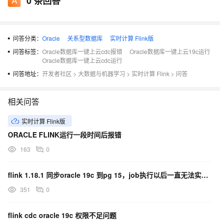
0
条回答
DBMS_LOGMNR.CONTINUOUS_MINE +
DBMS_LOGMNR.NO_ROWID_IN_STMT);END;, OriginalSql =
BEGIN sys.dbms_logmnr.start_logmnr(startScn => '2283899',
问答分类：
Oracle
关系型数据库
实时计算 Flink版
endScn => '2283920', OPTIONS =>
问答标签：
Oracle数据库一键上云cdc报错
Oracle数据库一键上云19c运行
DBMS_LOGMNR.DICT_FROM_ONLINE_CATALOG +
Oracle数据库一键上云cdc运行
DBMS_LOGMNR.CONTINUOUS_MINE +
问答地址：
开发者社区
>
大数据与机器学习
>
实时计算 Flink
>
问答
DBMS_LOGMNR.NO_ROWID_IN_STMT);END;, Error Msg = ORA-
65040: operation not allowed from within a pluggable
相关问答
database ORA-06512: at "SYS.DBMS_LOGMNR", line 72
实时计算 Flink版
ORACLE FLINK运行一段时间后报错
163
0
flink 1.18.1 同步oracle 19c 到pg 15，job执行以后一直无法实现资料同步
351
0
flink cdc oracle 19c 权限不足问题