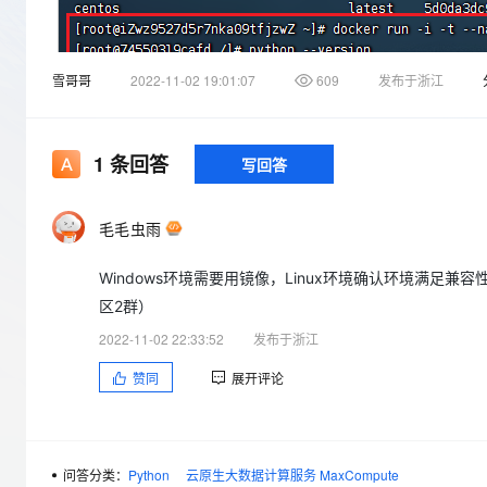
存储
天池大赛
Qwen3.7-Plus
云解析DNS
解决方案免费试用 新老
电子合同
最高领取价值200元试用
能看、能想、能动手的多模
安全
网络与CDN
AI 算法大赛
畅捷通
雪哥哥
2022-11-02 19:01:07
609
发布于浙江
大数据开发治理平台 Data
AI 产品 免费试用
网络
安全
云开发大赛
Qwen3-VL-Plus
Tableau 订阅
1亿+ 大模型 tokens 和 
可观测
入门学习赛
中间件
AI空中课堂在线直播课
云防火墙
140+云产品 免费试用
1
条回答
写回答
上云与迁云
云原生的云上边界网络安全
产品新客免费试用，最长1
数据库
生态解决方案
大模型服务
企业出海
大模型ACA认证体验
大数据计算
毛毛虫雨
助力企业全员 AI 认知与能
行业生态解决方案
千问AI平台-Token Plan
政企业务
媒体服务
Windows环境需要用镜像，Linux环境确认环境满足兼容性
开发者生态解决方案
区2群）
企业服务与云通信
千问AI平台-模型体验
AI 开发和 AI 应用解决
2022-11-02 22:33:52
发布于浙江
在线体验全尺寸、多种模态
域名与网站
赞同
展开评论
Happy 系列大模型
终端用户计算
Serverless
问答分类：
Python
云原生大数据计算服务 MaxCompute
开发工具