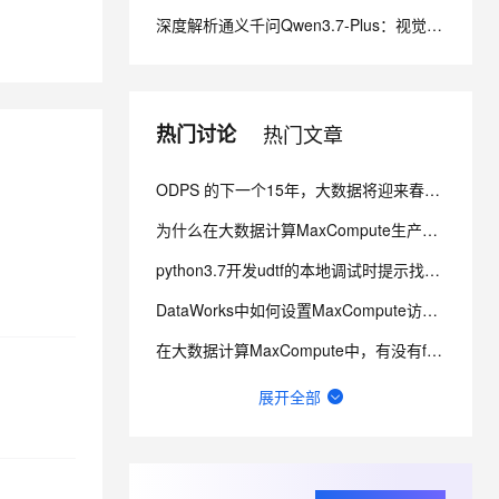
深度解析通义千问Qwen3.7-Plus：视觉+代码+Agent三位一体，全链路执行引擎
息提取
与 AI 智能体进行实时音视频通话
从文本、图片、视频中提取结构化的属性信息
构建支持视频理解的 AI 音视频实时通话应用
t.diy 一步搞定创意建站
构建大模型应用的安全防护体系
热门讨论
热门文章
通过自然语言交互简化开发流程,全栈开发支持
通过阿里云安全产品对 AI 应用进行安全防护
ODPS 的下一个15年，大数据将迎来春天还是寒冬？
为什么在大数据计算MaxCompute生产环境的结果中看到，所有的除零的结果都变成了NULL？
python3.7开发udtf的本地调试时提示找不到pyou的问题
DataWorks中如何设置MaxCompute访问OSS的权限？
在大数据计算MaxCompute中，有没有for循环类似的函数？
大数据计算MaxCompute ODPS-0010000:System internal这个怎么办？
展开全部
问一下我现在使用大数据计算MaxCompute，容量不足，申请了存储空间，发给我一个tenanid?
在大数据计算MaxCompute中，求助这个缺少必填参数，是什么意思？