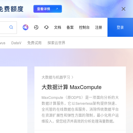
文档
备案
控制台
注册
登录
lvus
DataV
免费试用
探索云世界
验
作计划
器
AI 活动
专业服务
服务伙伴合作计划
开发者社区
加入我们
产品动态
服务平台百炼
阿里云 OPC 创新助力计划
一站式生成采购清单，支持单品或批量购买
io：打造专属 AI 语音助手
S产品伙伴计划（繁花）
峰会
CS
造的大模型服务与应用开发平台
一句话生成原生可编辑精美 PPT 文稿
AI 生产力先锋
Al MaaS 服务伙伴赋能合作
域名
博文
Careers
至高可申请百万元
Qwen3.8-Max 模型上线
开启高性价比 AI 编程新体验
弹性可伸缩的云计算服务
Qwen-Audio-3.0-Realtime 端到端实时语音角色扮演
输入一句话想法, 轻松生成专业的 PPT
先锋实践拓展 AI 生产力的边界
Token 补贴，五大权
计划
海大会
伙伴信用分合作计划
商标
问答
社会招聘
大数据与机器学习
益加速 OPC 成功
eek-V4-Pro
SS
一键部署幻兽帕鲁游戏服务器
飞天发布时刻
HOT
Open Search 向量检索版支
划
备案
电子书
校园招聘
大数据计算 MaxCompute
pSeek-V4-Pro
视频创作，一键激活电商全链路生产力
稳定、安全、高性价比、高性能的云存储服务
一键购买专属联机服务器，轻松开启游戏
所见，即是所愿
持视频检索 Pipeline 功能
更多支持
划
公司注册
镜像站
视频生成
语音识别与合成
MaxCompute（原ODPS）是一项面向分析的大
专属 QwenPaw
漫剧工坊：一站式动画创作平台
AI 实训营
HOT
应用身份服务 (IDaaS)
合作伙伴培训与认证
数据计算服务，它以Serverless架构提供快速、
划
上云迁移
站生成，高效打造优质广告素材
全接入的云上超级电脑
从聊天伙伴进化为能主动干活的本地数字员工
快速生产连贯的高质量长漫剧
从基础到进阶，Agent 创客手把手教你
OpenClaw 管理能力上线
全托管的在线数据仓库服务，消除传统数据平台
lScope
我要反馈
e-1.1-T2V
Qwen3-TTS-Flash
查询合作伙伴
在资源扩展性和弹性方面的限制，最小化用户运
n Alibaba Cloud ISV 合作
代维服务
建企业门户网站
10 分钟搭建微信、支付宝小程序
MaxCompute MaxFrame 提
畅细腻的高质量视频
离线语音合成大模型，多语言方言自适应，低延迟高稳定
维投入，使您经济并高效的分析处理海量数据。
创新加速
ope
登录合作伙伴管理后台
我要建议
站，无忧落地极速上线
以可视化方式快速构建移动和 PC 门户网站
国内短信简单易用，安全可靠，秒级触达，全球覆盖200+国家和地区。
高效部署网站，快速应用到小程序
供自动弹性内存功能