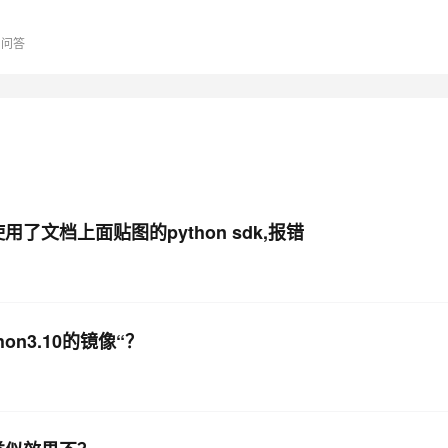
问答
AI 应用
10分钟微调：让0.6B模型媲美235B模
多模态数据信
型
依托云原生高可用架构,实现Dify私有化部署
用1%尺寸在特定领域达到大模型90%以上效果
一个 AI 助手
超强辅助，Bol
即刻拥有 DeepSeek-R1 满血版
在企业官网、通讯软件中为客户提供 AI 客服
多种方案随心选，轻松解锁专属 DeepSeek
用了文档上面贴图的python sdk,报错
on3.10的镜像“？