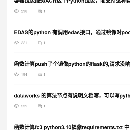
容器镜像服务ACR这个Python镜像，能支持这种
238
1
EDAS的python 有调用edas接口，通过镜像
221
1
函数计算push了个镜像python的flask的,请求
194
1
dataworks 的算法节点有说明文档嘛，可以写py
239
1
函数计算fc3 python3.10镜像requirements