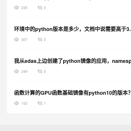
235
0
环境中的python版本是多少，文档中说需要高于3.8
307
0
我从edas上边创建了python镜像的应用，name
249
0
函数计算的GPU函数基础镜像有python10的版本
152
1