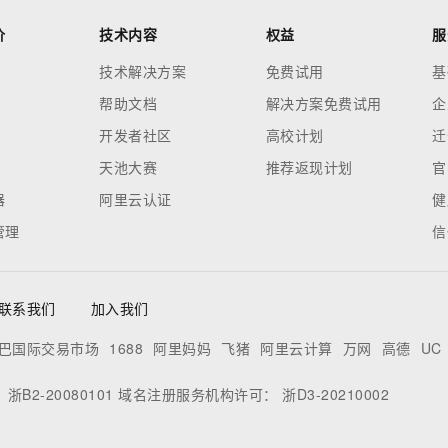
价
技术内容
权益
服
技术解决方案
免费试用
基
帮助文档
解决方案免费试用
企
开发者社区
高校计划
迁
天池大赛
推荐返现计划
官
器
阿里云认证
健
管理
信
联系我们
加入我们
巴国际交易市场
1688
阿里妈妈
飞猪
阿里云计算
万网
高德
UC
：
浙B2-20080101
域名注册服务机构许可：
浙D3-20210002