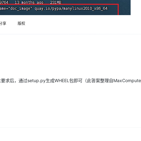
Deepseek-v4-pro
HappyHors
同享
万小智 AI 建站低至 15元/月
Qoder CN
AI 短剧/漫剧
云原生数据库 
快递物流查询
WordPress
成为服务伙
高校合作
点，立即开启云上创新
覆盖公网/内网、递归/权威、移动APP等全场景解析服务
送.CN域名，送备案服务码
基于千问大模型等，支持代码智能生成、研发智能问答
AI助力短剧
态智能体模型
旗舰 MoE 大模型，百万上下文与顶尖推理能力
图生视频，流
Ubuntu
服务生态伙伴
云工开物
企业应用
分享
版权
Works
Night Plan 支持 Qwen 3.8-Max
云原生大数据计算服务 MaxCompute
AI 办公
容器服务 Kub
NEW
GLM-5.2
Wan2.7-T
Red Hat
30+ 款产品免费体验
Data Agent 驱动的一站式 Data+AI 开发治理平台
夜间 5 折，Qwen/Meoo/TokenPlan 客户专享
面向分析的企业级SaaS模式云数据仓库
AI智能应用
提供一站式管
科研合作
视觉 Coding、空间感知、多模态思考等全面升级
1M上下文，专为长程任务能力而生
ERP
堂（旗舰版）
SUSE
智能客服
CRM
防护产品
2个月
自动承接线索
建站小程序
OA 办公系统
AI 应用构建
大模型原生
力提升
财税管理
模板建站
Qoder
大模型服务平台百炼-应用模版
HOT
NEW
要求后，通过setup.py生成WHEEL包即可（此答案整理自MaxComput
面向真实软件
个人版上线、团队版降价；千问3.8-Max首发发尝鲜
丰富多元化的应用模版和解决方案
400电话
定制建站
万有无界
大模型服务平台百炼-智能体
方案
广告营销
模板小程序
的模型效果
灵活可视化地构建企业级 Agent
定制小程序
秒悟
人工智能平台 PAI
APP 开发
云端极速 AI 
新一代 AI 视频生成模型，深度适配广告营销等场景
AI Native 的算法工程平台，一站式完成建模、训练、推理服务部署
建站系统