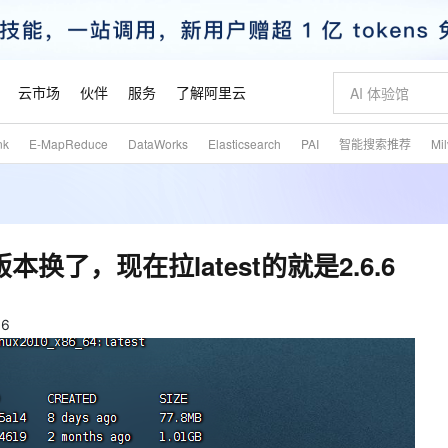
云市场
伙伴
服务
了解阿里云
nk
E-MapReduce
DataWorks
Elasticsearch
PAI
智能搜索推荐
Mi
AI 特惠
数据与 API
成为产品伙伴
企业增值服务
最佳实践
价格计算器
AI 场景体
基础软件
产品伙伴合
阿里云认证
市场活动
配置报价
大模型
自助选配和估算价格
新方式
睿译宝，AI翻译排版一步到位
智启 AI 普惠权益
产品生态集成认证中心
企业支持计划
云上春晚
域名与网站
千问官方 MaaS 平台，为开发者和 Agent 而生，新用户赠送 1 亿 + tokens 额度
Qwen Aud
AI Coding
阿里云Maa
2026 阿里云
云服务器 E
为企业打
数据集
Windows
大模型认证
模型
NEW
NEW
交付可用成果
值低价云产品抢先购
上传文档即自动完成翻译和格式还原
至高享 1亿+免费 tokens，加速 Al 应用落地
提供智能易用的域名与建站服务
智能编程，一键
安全可靠、
产品生态伙伴
专家技术服务
云上奥运之旅
弹性计算合作
阿里云中企出
手机三要素
宝塔 Linux
全部认证
换了，现在拉latest的就是2.6.6
价格优势
有专属领域专家
GLM-5.2：长任务时代开源旗舰模型
阿里云 OPC 创新助力计划
千问大模型
即刻拥有 DeepS
AI 电商营销
对象存储 O
大模型
产品生态伙伴工作台
企业增值服务台
云栖战略参考
云存储合作计
云栖大会
身份实名认证
CentOS
训练营
推动算力普惠，释放技术红利
最高返9万
多领域专家智能体,一键组建 AI 虚拟交付团队
快速构建应用程序和网站，即刻迈出上云第一步
至高百万元 Token 补贴，加速一人公司成长
多元化、高性能、安全可靠的大模型服务
真正可用的 1M 上下文,一次完成代码全链路开发
轻松解锁专属 Dee
从图文生成到
云上的中国
数据库合作计
活动全景
短信
Docker
6
图片和
站式影视创作平台
Hermes Agent，打造自进化智能体
Token Plan 模型订阅计划
数字证书管理服务（原SSL证书）
5 分钟轻松部署
AI 广告创作
无影云电脑
企业成长
NEW
信息公告
看见新力量
云网络合作计
OCR 文字识别
JAVA
证享300元代金券
可视化编排打通从文字构思到成片全链路闭环
全托管，含MySQL、PostgreSQL、SQL Server、MariaDB多引擎
自主进化，持久记忆，越用越聪明
Qwen3.8-Max 首发尝鲜，限时加量 10 倍，夜间低至2折
实现全站HTTPS，呈现可信的WEB访问
图文、视频一
随时随地安
魔搭 Mode
Kimi-K3
HappyHors
NEW
loud
服务实践
官网公告
金融模力时刻
Salesforce O
版
发票查验
全能环境
Claude Code + GStack 打造工程团队
千问办公，限时限量积分加倍
Qoder
低代码高效构
AI 建站
短信服务
型
NEW
作计划
Kimi 最新旗舰模型，长程编程与推理利器
让文字生成流
计划
创新中心
魔搭 ModelSc
健康状态
理服务
让AI从“聊天伙伴”进化为能干活的“数字员工”
安装技能 GStack，拥有专属 AI 工程团队
你的AI工作搭子，覆盖日常办公高频场景
面向真实软件的智能体编程平台
0 代码专业建
客户案例
天气预报查询
操作系统
态合作计划