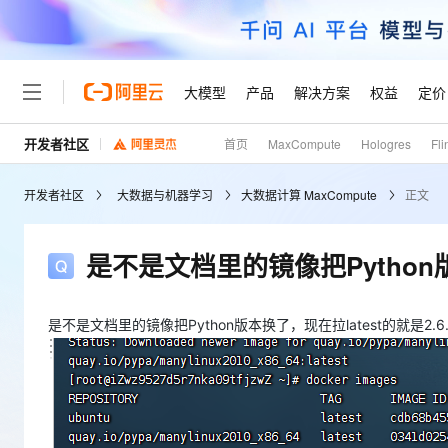
大模型
产品
解决方案
权益
定价
开发者社区
首页
MaxCompute
Hologres
Fli
大模型
产品
解决方案
权益
定价
云市场
伙伴
服务
了解阿里云
精选产品
精选解决方案
普惠上云
产品定价
精选商城
成为销售伙伴
售前咨询
为什么选择阿里云
千问AI平台
开发者社区
大数据与机器学习
大数据计算 MaxCompute
正文
了解云产品的定价详情
大模型服务平台百炼
千问办公，解锁你的工作
普惠上云 官方力荐
分销伙伴
在线服务
网站建设
什么是云计算
大
大模型服务与应用平台
企业级Agent产品，直接
云服务器38元/年起，超
咨询伙伴
多端小程序
技术领先
是不是文档里的镜像把Python版本
云上成本管理
售后服务
轻量应用服务器
Agency Agents：拥
官方推荐返现计划
大模型
精选产品
精选解决方案
Salesforce 国际版订阅
稳定可靠
管理和优化成本
推荐新用户得奖励，单订单
销售伙伴合作计划
自助服务
友盟天域
安全合规
人工智能与机器学习
AI
是不是文档里的镜像把Python版本换了，现在拉latest的就是2.6.
文本生成
云数据库 RDS
HappyHorse 打造一
云工开物
无影生态合作计划
在线服务
观测云
分析师报告
高校专属算力普惠，学生认
计算
互联网应用开发
Qwen3.8-Max
HOT
Salesforce On Alibaba C
工单服务
Tuya 物联网平台阿里云
研究报告与白皮书
人工智能平台 PAI
快速拥有专属 OpenClaw
大模
Consulting Partner 合
大数据
容器
智能体时代全能旗舰模型
免费试用
短信专区
一站式AI开发、训练和推
蓝凌 OA
AI 大模型销售与服务生
现代化应用