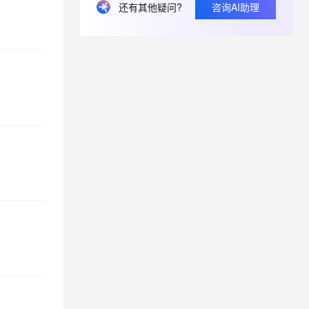
还有其他疑问?
咨询AI助理
关于优化AI交互策略的改进建议——基于用户分层实现工具价值与体验平衡
在MaxComputer中建表可以创建主键自增吗？如何做到？