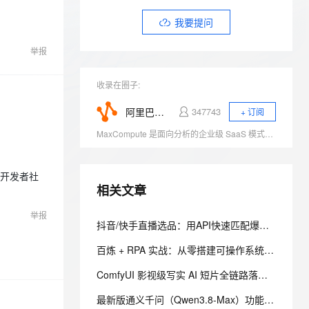
安全
我要投诉
e-1.1-I2V
Cosyvoice-V3-Flash
PolarDB
上云场景组合购
Milvus 弹性伸缩功能新增节
伴
我要提问
漫剧创作，剧本、分镜、视频高效生成
100%兼容MySQL、PostgreSQL，兼容Oracle，支持集中和分布式
覆盖90%+业务场景，专享组合折扣价
点支持范围
畅自然，细节丰富
高表现力语音合成大模型，语音克隆听感自然
VPN
举报
ernetes 版 ACK
云聚AI 严选权益
AI 原生数据库服务发布
SSL 证书
2V
Fun-ASR
，一键激活高效办公新体验
理容器应用的 K8s 服务
精选AI产品，从模型到应用全链提效
Agent 数据网关
文戏情感细腻自然，动作戏激烈拳拳到肉，实现更强表演能力
支持中英文自由切换，具备更强的噪声鲁棒性
堡垒机
收录在圈子:
AI 用量加速计划
云原生数据库 PolarDB
防火墙
、识别商机，让客服更高效、服务更出色。
新老同享，达量后返
Agentic Database 发布
阿里巴巴大数据计算
347743
+ 订阅
主机安全
应用
MaxCompute 是面向分析的企业级 SaaS 模式云数据仓库，以 Serverless 架构提供快速、全托管的在线数据仓库服务，消除了传统数据平台在资源扩展性和弹性方面的限制，最小化用户运维投入，使您可以经济并高效的分析处理海量数据。数以万计的企业正基于 MaxCompute 进行数据计算与分析，将数据高效转换为业务洞察。
千问办公
NEW
AI 应用及服务市场
e开发者社
的智能体编程平台
一站式AI生产力平台
相关文章
AI 应用
伶鹊
举报
企业级人与Agent协作平台，接入和调度多个数字员工
智能客服平台，对话机器人、对话分析、智能外呼
大模型
抖音/快手直播选品：用API快速匹配爆款与低价货源
大模型服务平台百炼 - 全妙
自然语言处理
百炼 + RPA 实战：从零搭建可操作系统界面的 AI 智能体——内网离线部署与 EXE 打包分发完整方案
应用创作平台
多模态内容创作工具，已接入 DeepSeek
数据标注
ComfyUI 影视级写实 AI 短片全链路落地教程｜本地 AI 电影分镜渲染、时序稳定与人像一致性解决方案
机器学习
最新版通义千问（Qwen3.8-Max）功能介绍