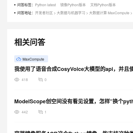
大模型解决方案
问答标签：
Python latest
镜像Python版本
文档Python版本
迁移与运维管理
问答地址：
开发者社区
>
大数据与机器学习
>
大数据计算 MaxCompute
>
快速部署 Dify，高效搭建 
专有云
10 分钟在聊天系统中增加
相关问答
MaxCompute
我使用了语音合成CosyVoice大模型的api，并且使
418
0
ModelScope创空间没有看见设置，怎样”换个pyth
442
1