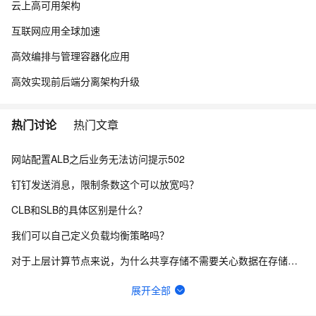
云上高可用架构
互联网应用全球加速
高效编排与管理容器化应用
高效实现前后端分离架构升级
热门讨论
热门文章
网站配置ALB之后业务无法访问提示502
钉钉发送消息，限制条数这个可以放宽吗？
CLB和SLB的具体区别是什么？
我们可以自己定义负载均衡策略吗？
对于上层计算节点来说，为什么共享存储不需要关心数据在存储中的实际分布情况和数据分布的负载均衡问题？
微服务架构中负载均衡有什么优点呢？
展开全部
传统型负载均衡CLB的可用性可以承诺达到多少？