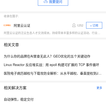
我要提问
收录在圈子:
阿里云认证
1252
+ 订阅
阿里云认证的泛云生态人才交流绿洲，持续带来丰富多样的认证活动、行业资讯，以及实时的线上学习交流机会，希望大家都能加入一起玩！诚邀您加入阿里云认证官方学习福利群：33715706。
相关文章
为什么你的品牌在AI里查无此人？GEO优化的五个关键动作
Linux Reactor 反应堆实战：用 epoll 构建可扩展的 TCP 事件循环
医院电子病历越权与下载攻防全解析：从水平越权、垂直提权到JWT防线与目录穿越
相关解决方案
更多
自动弹性，稳定交付