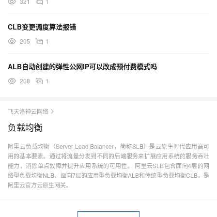
321
1
CLB变更调度算法报错
205
1
ALB自动创建的弹性公网IP可以改成预付费模式吗
208
1
飞天洛神云网络
负载均衡
阿里云负载均衡（Server Load Balancer，简称SLB）是云原生时代应用高可
用的基本要素。通过将流量分发到不同的后端服务来扩展应用系统的服务吞吐
能力，消除单点故障并提升应用系统的可用性。 阿里云SLB包含面向4层的网
络型负载均衡NLB、面向7层的应用型负载均衡ALB和传统型负载均衡CLB，是
阿里云官方云原生网关。