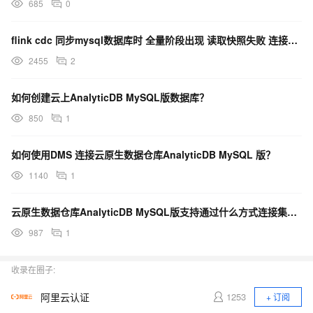
685
0
flink cdc 同步mysql数据库时 全量阶段出现 读取快照失败 连接重置的异常 导致应用重
2455
2
如何创建云上AnalyticDB MySQL版数据库？
850
1
如何使用DMS 连接云原生数据仓库AnalyticDB MySQL 版？
1140
1
云原生数据仓库AnalyticDB MySQL版支持通过什么方式连接集群？
987
1
收录在圈子:
阿里云认证
1253
+ 订阅