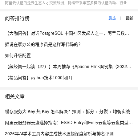
阿里云认证的泛云生态人才交流绿洲，持续带来丰富多样的认证活动、行业资讯，以及实时的线上学习交流机会，希望大家都能加入一起玩！诚邀您加入阿里云认证官方学习福利群：33715706。
问答排行榜
最热
最新
【大咖问答】对话PostgreSQL 中国社区发起人之一，阿里云数据库高级专家 德哥
据说在家办公的程序员是这样写代码的？
如何升级配置
【藏经阁一起读（27）】本周推荐《Apache Flink案例集（2022版）》，你有哪些心得？
【精品问答】python技术1000问(1)
相关文章
缓存服务大 Key 热 Key 怎么解决？探测 + 拆分 + 分裂 + 均衡实战
阿里云服务器云盘选择指南：ESSD Entry和Entry云盘等云盘类型、区别与选择策略
2026年AI学术工具内容生成技术逻辑深度解析与排名评测