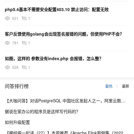
php5.4基本不需要安全配置403.10 禁止访问：配置无效
621
1
客户反馈使用golang会出现签名报错的问题，但使用PHP不会？
781
1
如图，这样的 参数没有index.php 会报错，怎么整？
526
1
问答排行榜
最热
最新
【大咖问答】对话PostgreSQL 中国社区发起人之一，阿里云数据库高级专家 德哥
据说在家办公的程序员是这样写代码的？
如何升级配置
【藏经阁一起读（27）】本周推荐《Apache Flink案例集（2022版）》，你有哪些心得？