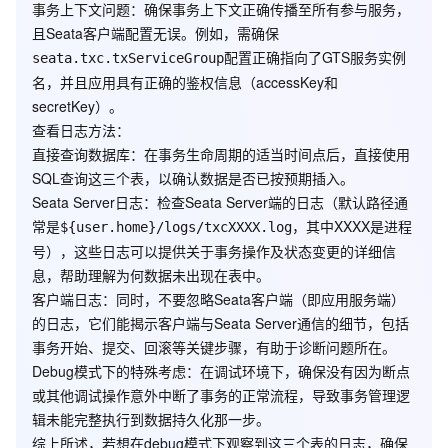
事务上下文问题
：确保事务上下文正确传播至所有参与服务，
且Seata客户端配置无误。例如，需确保
配置正确指向了GTS服务实例
seata.txc.txServiceGroup
名，并且应用具有正确的鉴权信息（accessKey和
secretKey）。
查看日志方法
：
直接查询数据库
：在事务生命周期的适当时间点后，直接使用
SQL查询这三个表，以确认数据是否已按预期插入。
Seata Server日志
：检查Seata Server端的日志（默认路径通
常是
，其中XXXX是进程
${user.home}/logs/txcXXXX.log
号），这些日志可以提供关于事务操作及状态变更的详细信
息，帮助理解为何数据未出现在表中。
客户端日志
：同时，不要忽略Seata客户端（即应用服务端）
的日志，它们能揭示客户端与Seata Server通信的细节，包括
事务开始、提交、回滚等关键步骤，有助于诊断问题所在。
Debug模式下的特殊考虑
：在调试环境下，确保没有因为断点
或其他调试操作意外中断了事务的正常流程，导致事务管理逻
辑未能完整执行到数据持久化那一步。
综上所述，若想在debug模式下观察到这三个表的日志，确保