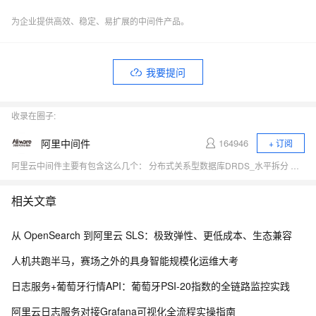
为企业提供高效、稳定、易扩展的中间件产品。
我要提问
收录在圈子:
阿里中间件
164946
+ 订阅
阿里云中间件主要有包含这么几个： 分布式关系型数据库DRDS_水平拆分 做数据库扩展性的 、消息队列MQ 是做消息的中间件、企业级分布式应用服务EDAS 做分布式服务的、还有一些其他的中间件，比如配置服务、缓存等等。
相关文章
从 OpenSearch 到阿里云 SLS：极致弹性、更低成本、生态兼容
人机共跑半马，赛场之外的具身智能规模化运维大考
日志服务+葡萄牙行情API：葡萄牙PSI-20指数的全链路监控实践
阿里云日志服务对接Grafana可视化全流程实操指南