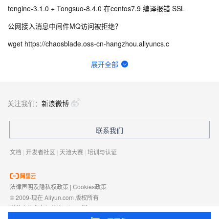
tengine-3.1.0 + Tongsuo-8.4.0 在centos7.9 编译报错 SSL
公网接入消息中间件MQ访问被拒绝？
wget https://chaosblade.oss-cn-hangzhou.aliyuncs.c
为什么到现在Sentinel开源l还是不去掉fastjson的引用？
展开全部
有办法修改服务端Dubbo-go的这个窗口大小吗？
Seata PhaseTwo_RollbackFailed_XAER_xa事务出现这个是什么意思？
关注我们：
新浪微博
Seata的JDK版本要求是什么？
联系我们
Seata 执行过程中报错Failed to get available servers怎么办？
文档
|
开发者社区
|
天池大赛
|
培训与认证
法律声明及隐私权政策
|
Cookies政策
© 2009-现在 Aliyun.com 版权所有
增值电信业务经营许可证：
浙B2-20080101
域名注册服务机构许可：
浙D3-20210002