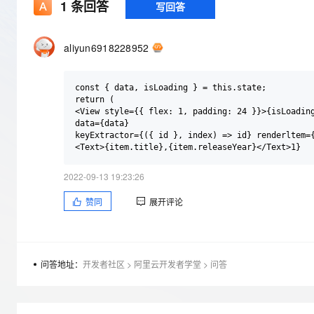
存储
天池大赛
1
条回答
写回答
Qwen3.7-Plus
云解析DNS
解决方案免费试用 新老
电子合同
最高领取价值200元试用
能看、能想、能动手的多模
安全
网络与CDN
AI 算法大赛
畅捷通
aliyun6918228952
大数据开发治理平台 Data
AI 产品 免费试用
网络
安全
云开发大赛
Qwen3-VL-Plus
Tableau 订阅
1亿+ 大模型 tokens 和 
可观测
入门学习赛
中间件
AI空中课堂在线直播课
const { data, isLoading } = this.state;

云防火墙
140+云产品 免费试用
return (

上云与迁云
云原生的云上边界网络安全
产品新客免费试用，最长1
<View style={{ flex: 1, padding: 24 }}>{isLoading
数据库
data={data}

生态解决方案
大模型服务
keyExtractor={({ id }, index) => id} renderltem={
企业出海
大模型ACA认证体验
大数据计算
助力企业全员 AI 认知与能
行业生态解决方案
千问AI平台-Token Plan
政企业务
媒体服务
2022-09-13 19:23:26
开发者生态解决方案
企业服务与云通信
赞同
展开评论
千问AI平台-模型体验
AI 开发和 AI 应用解决
在线体验全尺寸、多种模态
域名与网站
Happy 系列大模型
终端用户计算
问答地址：
开发者社区
>
阿里云开发者学堂
>
问答
Serverless
开发工具