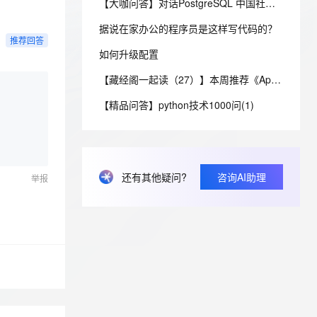
安全
【大咖问答】对话PostgreSQL 中国社区发起人之一，阿里云数据库高级专家 德哥
我要投诉
e-1.1-I2V
Cosyvoice-V3-Flash
PolarDB
上云场景组合购
Milvus 弹性伸缩功能新增节
伴
漫剧创作，剧本、分镜、视频高效生成
100%兼容MySQL、PostgreSQL，兼容Oracle，支持集中和分布式
覆盖90%+业务场景，专享组合折扣价
点支持范围
畅自然，细节丰富
高表现力语音合成大模型，语音克隆听感自然
据说在家办公的程序员是这样写代码的？
VPN
推荐回答
ernetes 版 ACK
如何升级配置
云聚AI 严选权益
AI 原生数据库服务发布
SSL 证书
2V
Fun-ASR
，一键激活高效办公新体验
理容器应用的 K8s 服务
精选AI产品，从模型到应用全链提效
Agent 数据网关
【藏经阁一起读（27）】本周推荐《Apache Flink案例集（2022版）》，你有哪些心得？
文戏情感细腻自然，动作戏激烈拳拳到肉，实现更强表演能力
支持中英文自由切换，具备更强的噪声鲁棒性
堡垒机
AI 用量加速计划
云原生数据库 PolarDB
【精品问答】python技术1000问(1)
防火墙
、识别商机，让客服更高效、服务更出色。
新老同享，达量后返
Agentic Database 发布
主机安全
应用
千问办公
NEW
AI 应用及服务市场
还有其他疑问?
咨询AI助理
举报
的智能体编程平台
一站式AI生产力平台
AI 应用
伶鹊
企业级人与Agent协作平台，接入和调度多个数字员工
智能客服平台，对话机器人、对话分析、智能外呼
大模型
大模型服务平台百炼 - 全妙
自然语言处理
应用创作平台
多模态内容创作工具，已接入 DeepSeek
数据标注
机器学习