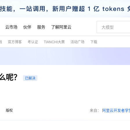
云市场
伙伴
服务
了解阿里云
践
官方博客
考认证
TIANCHI大赛
活动广场
下载
AI 特惠
数据与 API
成为产品伙伴
企业增值服务
最佳实践
价格计算器
AI 场景体
基础软件
产品伙伴合
阿里云认证
市场活动
配置报价
大模型
自助选配和估算价格
新方式
睿译宝，AI翻译排版一步到位
智启 AI 普惠权益
产品生态集成认证中心
企业支持计划
云上春晚
域名与网站
千问官方 MaaS 平台，为开发者和 Agent 而生，新用户赠送 1 亿 + tokens 额度
Qwen Aud
AI Coding
阿里云Maa
2026 阿里云
云服务器 E
为企业打
数据集
Windows
大模型认证
模型
NEW
NEW
交付可用成果
值低价云产品抢先购
上传文档即自动完成翻译和格式还原
至高享 1亿+免费 tokens，加速 Al 应用落地
提供智能易用的域名与建站服务
智能编程，一键
安全可靠、
产品生态伙伴
专家技术服务
云上奥运之旅
弹性计算合作
阿里云中企出
手机三要素
宝塔 Linux
全部认证
什么呢？
价格优势
已解决
有专属领域专家
GLM-5.2：长任务时代开源旗舰模型
阿里云 OPC 创新助力计划
千问大模型
即刻拥有 DeepS
AI 电商营销
对象存储 O
大模型
产品生态伙伴工作台
企业增值服务台
云栖战略参考
云存储合作计
云栖大会
身份实名认证
CentOS
训练营
推动算力普惠，释放技术红利
最高返9万
多领域专家智能体,一键组建 AI 虚拟交付团队
快速构建应用程序和网站，即刻迈出上云第一步
至高百万元 Token 补贴，加速一人公司成长
多元化、高性能、安全可靠的大模型服务
真正可用的 1M 上下文,一次完成代码全链路开发
轻松解锁专属 Dee
从图文生成到
云上的中国
数据库合作计
活动全景
短信
Docker
图片和
站式影视创作平台
Hermes Agent，打造自进化智能体
Token Plan 模型订阅计划
数字证书管理服务（原SSL证书）
5 分钟轻松部署
AI 广告创作
无影云电脑
企业成长
NEW
信息公告
看见新力量
云网络合作计
OCR 文字识别
JAVA
证享300元代金券
可视化编排打通从文字构思到成片全链路闭环
全托管，含MySQL、PostgreSQL、SQL Server、MariaDB多引擎
自主进化，持久记忆，越用越聪明
Qwen3.8-Max 首发尝鲜，限时加量 10 倍，夜间低至2折
实现全站HTTPS，呈现可信的WEB访问
图文、视频一
随时随地安
魔搭 Mode
来自：
阿里云开发者学
Kimi-K3
HappyHors
版权
NEW
loud
服务实践
官网公告
金融模力时刻
Salesforce O
版
发票查验
全能环境
Claude Code + GStack 打造工程团队
千问办公，限时限量积分加倍
Qoder
低代码高效构
AI 建站
短信服务
型
NEW
作计划
Kimi 最新旗舰模型，长程编程与推理利器
让文字生成流
计划
创新中心
魔搭 ModelSc
健康状态
理服务
让AI从“聊天伙伴”进化为能干活的“数字员工”
安装技能 GStack，拥有专属 AI 工程团队
你的AI工作搭子，覆盖日常办公高频场景
面向真实软件的智能体编程平台
0 代码专业建
客户案例
天气预报查询
操作系统
态合作计划