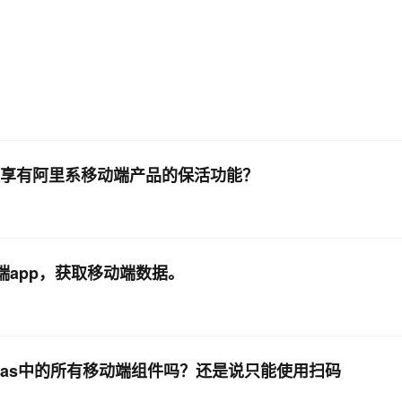
AI 应用
10分钟微调：让0.6B模型媲美235B模
多模态数据信
型
依托云原生高可用架构,实现Dify私有化部署
用1%尺寸在特定领域达到大模型90%以上效果
一个 AI 助手
超强辅助，Bol
即刻拥有 DeepSeek-R1 满血版
在企业官网、通讯软件中为客户提供 AI 客服
多种方案随心选，轻松解锁专属 DeepSeek
，是否享有阿里系移动端产品的保活功能？
端app，获取移动端数据。
mpaas中的所有移动端组件吗？还是说只能使用扫码