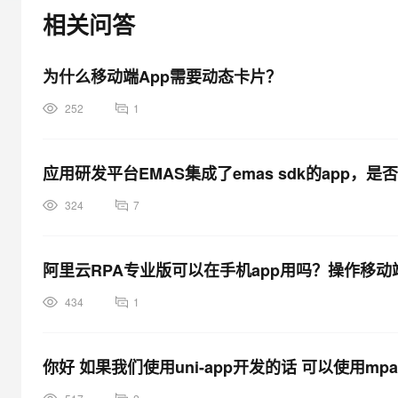
大模型解决方案
相关问答
迁移与运维管理
快速部署 Dify，高效搭建 
专有云
为什么移动端App需要动态卡片？
10 分钟在聊天系统中增加
252
1
应用研发平台EMAS集成了emas sdk的app
324
7
阿里云RPA专业版可以在手机app用吗？操作移动
434
1
你好 如果我们使用uni-app开发的话 可以使用