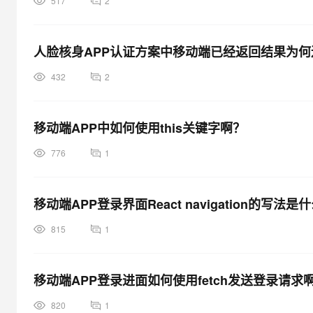
517
2
人脸核身APP认证方案中移动端已经返回结果为
432
2
移动端APP中如何使用this关键字啊？
776
1
移动端APP登录界面React navigation的写法是
815
1
移动端APP登录进面如何使用fetch发送登录请求
820
1