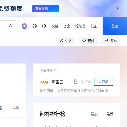
文档
备案
控制台
注册
登录
个人
积分
发布
验
作计划
器
AI 活动
专业服务
服务伙伴合作计划
开发者社区
加入我们
产品动态
服务平台百炼
阿里云 OPC 创新助力计划
一站式生成采购清单，支持单品或批量购买
io：打造专属 AI 语音助手
S产品伙伴计划（繁花）
峰会
CS
造的大模型服务与应用开发平台
一句话生成原生可编辑精美 PPT 文稿
AI 生产力先锋
Al MaaS 服务伙伴赋能合作
域名
博文
Careers
至高可申请百万元
Qwen3.8-Max 模型上线
开启高性价比 AI 编程新体验
弹性可伸缩的云计算服务
Qwen-Audio-3.0-Realtime 端到端实时语音角色扮演
输入一句话想法, 轻松生成专业的 PPT
先锋实践拓展 AI 生产力的边界
Token 补贴，五大权
计划
海大会
收录在圈子:
伙伴信用分合作计划
商标
问答
社会招聘
益加速 OPC 成功
eek-V4-Pro
SS
一键部署幻兽帕鲁游戏服务器
飞天发布时刻
HOT
Open Search 向量检索版支
划
备案
电子书
校园招聘
阿里云开发者学堂
131293
+ 订阅
pSeek-V4-Pro
视频创作，一键激活电商全链路生产力
稳定、安全、高性价比、高性能的云存储服务
一键购买专属联机服务器，轻松开启游戏
所见，即是所愿
持视频检索 Pipeline 功能
更多支持
技术图谱：由专家组参与技术图谱的绘制与编写，知识与实践的结合让开发者们掌握学习路线与逻辑，快速提升技能 电子书：电子书由阿里内外专家打造，供开发者们下载学习，更与课程相结合，使用户更易理解掌握课程内容 训练营：学习训练营 深入浅出，专家授课，带领开发者们快速上云 精品课程：汇集知识碎片，解决技术难题，体系化学习场景，深入浅出，易于理解 技能自测：提供免费测试，摸底自查 体验实验室：学完即练，云资源免费使用
划
公司注册
镜像站
视频生成
语音识别与合成
专属 QwenPaw
漫剧工坊：一站式动画创作平台
AI 实训营
HOT
应用身份服务 (IDaaS)
合作伙伴培训与认证
划
上云迁移
站生成，高效打造优质广告素材
全接入的云上超级电脑
从聊天伙伴进化为能主动干活的本地数字员工
快速生产连贯的高质量长漫剧
从基础到进阶，Agent 创客手把手教你
OpenClaw 管理能力上线
lScope
我要反馈
堂
e-1.1-T2V
Qwen3-TTS-Flash
举报
查询合作伙伴
n Alibaba Cloud ISV 合作
代维服务
问答排行榜
建企业门户网站
10 分钟搭建微信、支付宝小程序
MaxCompute MaxFrame 提
最热
最新
畅细腻的高质量视频
离线语音合成大模型，多语言方言自适应，低延迟高稳定
创新加速
ope
登录合作伙伴管理后台
我要建议
站，无忧落地极速上线
以可视化方式快速构建移动和 PC 门户网站
国内短信简单易用，安全可靠，秒级触达，全球覆盖200+国家和地区。
高效部署网站，快速应用到小程序
供自动弹性内存功能