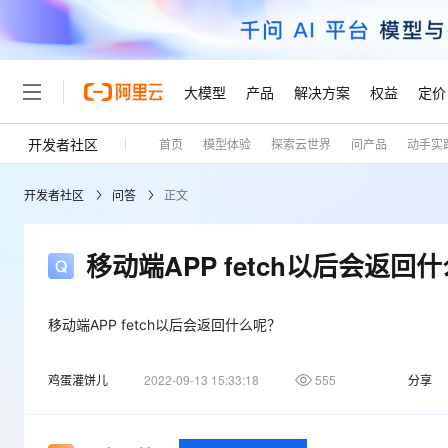
大模型
产品
解决方案
权益
定价
开发者社区
首页
模型体验
探索云世界
问产品
动手实
大模型
产品
解决方案
权益
定价
云市场
伙伴
服务
了解阿里云
精选产品
精选解决方案
普惠上云
产品定价
精选商城
成为销售伙伴
售前咨询
为什么选择阿里云
千问AI平台
开发者社区
问答
正文
了解云产品的定价详情
大模型服务平台百炼
千问办公，解锁你的工作
普惠上云 官方力荐
分销伙伴
在线服务
网站建设
什么是云计算
大
大模型服务与应用平台
企业级Agent产品，直接
云服务器38元/年起，超
咨询伙伴
多端小程序
技术领先
移动端APP fetch以后会返回
云上成本管理
售后服务
轻量应用服务器
Agency Agents：拥
官方推荐返现计划
大模型
精选产品
精选解决方案
Salesforce 国际版订阅
稳定可靠
管理和优化成本
推荐新用户得奖励，单订单
销售伙伴合作计划
自助服务
友盟天域
安全合规
人工智能与机器学习
AI
移动端APP fetch以后会返回什么呢？
文本生成
云数据库 RDS
HappyHorse 打造一
云工开物
无影生态合作计划
在线服务
观测云
分析师报告
高校专属算力普惠，学生认
计算
互联网应用开发
Qwen3.8-Max
鸡蛋灌饼儿
2022-09-13 15:33:18
555
分享
HOT
Salesforce On Alibaba C
工单服务
Tuya 物联网平台阿里云
研究报告与白皮书
人工智能平台 PAI
快速拥有专属 OpenClaw
大模
Consulting Partner 合
大数据
容器
智能体时代全能旗舰模型
免费试用
短信专区
一站式AI开发、训练和推
蓝凌 OA
AI 大模型销售与服务生
现代化应用