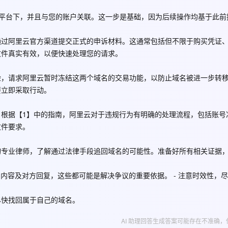
服务生态伙伴
云工开物
企业应用
Night Plan 支持 Qwen 3.8-Max
视频直播
AI 办公
无影云电脑
NEW
GLM-5.2
Wan2.7-T
Red Hat
域名管理平台下，并且与您的账户关联。这一步是基础，因为后续操作均基于此
端分发内容
30+ 款产品免费体验
夜间 5 折，Qwen/Meoo/TokenPlan 客户专享
易接入、低延迟、高并发、流畅的直播服务
AI智能应用
随时随地安
科研合作
视觉 Coding、空间感知、多模态思考等全面升级
1M上下文，专为长程任务能力而生
ERP
堂（旗舰版）
SUSE
智能客服
通过阿里云官方渠道提交正式的申诉材料。这通常包括但不限于购买凭证
CRM
2个月
26年服务口碑，超过4000万个域名在这里注册，域名注册快人一步
自动承接线索
文件真实有效，以便快速处理您的请求。
建站小程序
OA 办公系统
AI 应用构建
大模型原生
险，请求阿里云暂时冻结这两个域名的交易功能，以防止域名被进一步转
力提升
财税管理
模板建站
Qoder
大模型服务平台百炼-应用模版
要立即采取行动。
HOT
NEW
面向真实软件
个人版上线、团队版降价；千问3.8-Max首发发尝鲜
丰富多元化的应用模版和解决方案
400电话
定制建站
根据【1】中的指南，阿里云对于违规行为有明确的处理流程，包括账号
万有无界
大模型服务平台百炼-智能体
方案
广告营销
模板小程序
文件要求。
的模型效果
灵活可视化地构建企业级 Agent
定制小程序
询专业律师，了解通过法律手段追回域名的可能性。准备好所有相关证据
秒悟
人工智能平台 PAI
APP 开发
云端极速 AI 
新一代 AI 视频生成模型，深度适配广告营销等场景
AI Native 的算法工程平台，一站式完成建模、训练、推理服务部署
、内容及对方回复，这些都可能是解决争议的重要依据。 - 注意时效性，
建站系统
尽快找回属于自己的域名。
AI 助理回答生成答案可能存在不准确，
AI 应用
10分钟微调：让0.6B模型媲美235B模
多模态数据信