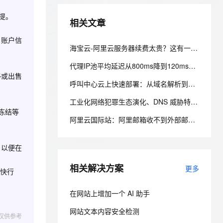
云聚AI 严选权益
AI 原生数据库服务发布
SSL 证书
2V
Fun-ASR
前提。
，一键激活高效办公新体验
全接入的云上超级电脑
精选AI产品，从模型到应用全链提效
Agent 数据网关
相关文章
文戏情感细腻自然，动作戏激烈拳拳到肉，实现更强表演能力
支持中英文自由切换，具备更强的噪声鲁棒性
堡垒机
AI 用量加速计划
、账户信
云原生数据库 PolarDB
防火墙
海宝云-阿里云服务器续费太贵？这有一份不同机型降配与省钱方案的“榨干”测评！
、识别商机，让客服更高效、服务更出色。
新老同享，达量后返
Agentic Database 发布
主机安全
应用
代理IP池平均延迟从800ms降到120ms：一次完整的排查复盘
DataWorks 数据集成支持多
移或出售
项数据源及数据同步能力
呼叫中心云上快速部署：从域名解析到坐席登录的配置清单
千问办公
NEW
AI 应用及服务市场
的智能体编程平台
一站式AI生产力平台
工业化网络犯罪生态演化、DNS 威胁特征与防御范式重构研究
云备份新版控制台操作界面
冻结等
上线
AI 应用
伶鹊
阿里云国际站：阿里邮箱收不到外部邮件？排查MX与反垃圾设置
企业级人与Agent协作平台，接入和调度多个数字员工
智能客服平台，对话机器人、对话分析、智能外呼
大模型
Milvus 单可用区升级同城容
灾产品化
，以便在
大模型服务平台百炼 - 全妙
自然语言处理
应用创作平台
多模态内容创作工具，已接入 DeepSeek
云防火墙支持基于 APP-ID
相关解决方案
数据标注
更多
尽快行
的策略管控
机器学习
在网站上增加一个 AI 助手
云 Skills 门户商业化发布
网站文本内容安全检测
仅供参考
息提取
与 AI 智能体进行实时音视频通话