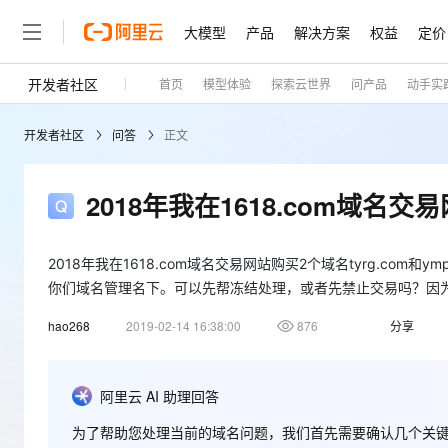
大模型
产品
解决方案
权益
定价
开发者社区
首页
模型体验
探索云世界
问产品
动手实
大模型
产品
解决方案
权益
定价
云市场
伙伴
服务
了解阿里云
精选产品
精选解决方案
普惠上云
产品定价
精选商城
成为销售伙伴
售前咨询
为什么选择阿里云
千问AI平台
开发者社区
问答
正文
了解云产品的定价详情
云服务器 ECS
通义千问3 + MCP：一
普惠上云 官方力荐
分销伙伴
在线服务
网站建设
什么是云计算
安全可靠、弹性可伸缩的云
云服务器38元/年起，超
咨询伙伴
多端小程序
技术领先
2018年我在1618.com域名交易
云上成本管理
售后服务
容器计算服务 ACS
官方推荐返现计划
大模型
精选产品
精选解决方案
Salesforce 国际版订阅
稳定可靠
管理和优化成本
推荐新用户得奖励，单订单
销售伙伴合作计划
自助服务
友盟天域
安全合规
2018年我在1618.com域名交易网站购买2个域名tyrg.co
人工智能与机器学习
AI
文本生成
负载均衡 SLB
10 分钟搭建微信、支付
云工开物
无影生态合作计划
在线服务
你们域名管理名下。可以先帮冻结处理，或者先禁止交易吗？因
观测云
分析师报告
对云上流量进行按需分发的
高效部署网站，快速应用到
高校专属算力普惠，学生认
计算
互联网应用开发
Qwen3.8-Max
HOT
Salesforce On Alibaba C
工单服务
hao268
2019-02-14 16:38:00
876
分享
Tuya 物联网平台阿里云
研究报告与白皮书
云数据库 RDS
Kimi K2，开源万亿参
Consulting Partner 合
大数据
容器
智能体时代全能旗舰模型
免费试用
短信专区
蓝凌 OA
AI 大模型销售与服务生
现代化应用
存储
天池大赛
阿里云 AI 助理回答
Qwen3.7-Plus
云原生大数据计算服务 Max
解决方案免费试用 新老
电子合同
面向分析的企业级SaaS模
最高领取价值200元试用
能看、能想、能动手的多模
安全
网络与CDN
为了帮助您处理当前的域名问题，我们首先需要确认几个关
AI 算法大赛
畅捷通