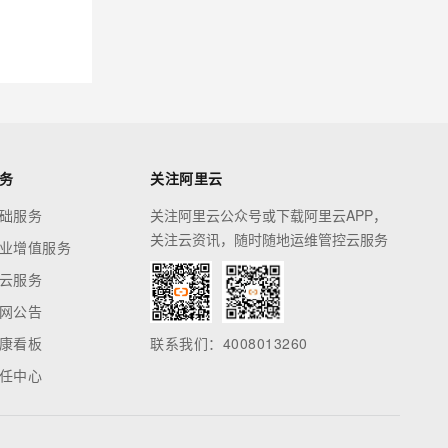
私网连接终端节点连接限速
扩展支持 GWLBe
云防火墙支持防护 VPN 网关
公网 IP
Quick BI：阿里云连续7年上
榜 Gartner ABI 魔力象限
务
关注阿里云
云安全中心智能行为分析功
础服务
关注阿里云公众号或下载阿里云APP，
能上线
关注云资讯，随时随地运维管控云服务
业增值服务
API 网关 AI 网关 FinOps 能
云服务
力正式上线
网公告
MaxCompute AI Function 支
康看板
联系我们：4008013260
持多模态数据处理
任中心
高速通道新增亚特兰大、巴
黎、柔佛、河源等接入点