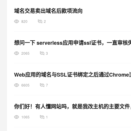
域名交易卖出域名后款项流向
820
2
想问一下 serverless应用申请ssl证书，一直
2065
3
Web应用的域名与SSL证书绑定之后通过Chro
6605
7
你们好！有人懂网站吗，就是我改主机的主要文件，
1065
1