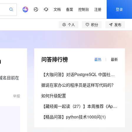
文档
备案
控制台
注册
登录
个人
积分
发布
验
作计划
器
AI 活动
专业服务
服务伙伴合作计划
开发者社区
加入我们
产品动态
服务平台百炼
5亿算力补贴
一站式生成采购清单，支持单品或批量购买
建企业门户网站
S产品伙伴计划（繁花）
峰会
平台百炼
造的大模型服务与应用开发平台
低成本、高性能的湖仓一体化架构
AI 生产力先锋
Al MaaS 服务伙伴赋能合作
域名
博文
Careers
大模型
新迁上云，5亿补贴
Qwen3.8-Max 模型上线
开启高性价比 AI 编程新体验
、训练以及应用构建服务
以可视化方式快速构建移动和 PC 门户网站
先锋实践拓展 AI 生产力的边界
通过 SelectDB 实现湖仓对接和实时分析处理
享不停
计划
海大会
伙伴信用分合作计划
商标
问答
社会招聘
m
问答排行榜
最热
最新
数据分析 Agent
SS
AI 剧本生成与动画创作
飞天发布时刻
Open Search 向量检索版支
划
备案
电子书
校园招聘
视频创作，一键激活电商全链路生产力
基于 Hologres 快速构建企业级数据分析 Agent
稳定、安全、高性价比、高性能的云存储服务
根据图文生成剧本，快速实现动画创作
所见，即是所愿
持视频检索 Pipeline 功能
更多支持
【大咖问答】对话PostgreSQL 中国社区发起人之一，阿里云数据库高级专家 德哥
划
公司注册
镜像站
个域名目前在
视频生成
语音识别与合成
y 平台，高效搭建 AI 应用
PolarDB
与 AI 智能体进行实时音视频通话
AI 实训营
应用身份服务 (IDaaS)
据说在家办公的程序员是这样写代码的？
合作伙伴培训与认证
划
上云迁移
站生成，高效打造优质广告素材
依托云原生高可用架构,实现Dify私有化部署
100%兼容MySQL、PostgreSQL，兼容Oracle，支持集中和分布式
从基础到进阶，Agent 创客手把手教你
OpenClaw 管理能力上线
构建支持视频理解的 AI 音视频实时通话应用
lScope
我要反馈
e-1.1-T2V
Qwen3-TTS-Flash
如何升级配置
查询合作伙伴
举报
n Alibaba Cloud ISV 合作
代维服务
 PAI
从 HTTP 到 HTTPS，实现数据加密传输
基于 RAGFlow 构建私有知识问答应用
大模型
MaxCompute MaxFrame 提
畅细腻的高质量视频
离线语音合成大模型，多语言方言自适应，低延迟高稳定
创新加速
ope
登录合作伙伴管理后台
【藏经阁一起读（27）】本周推荐《Apache Flink案例集（2022版）》，你有哪些心得？
我要建议
书部署至网站应用,建立加密连接
站，无忧落地极速上线
发、训练和推理服务
供自动弹性内存功能
零代码起步，开源 RAG 实现企业级智能搜索
安全
【精品问答】python技术1000问(1)
我要投诉
e-1.1-I2V
Cosyvoice-V3-Flash
火墙 WAF
上云场景组合购
Milvus 弹性伸缩功能新增节
伴
漫剧创作，剧本、分镜、视频高效生成
式解决web应用核心安全痛点
覆盖90%+业务场景，专享组合折扣价
点支持范围
畅自然，细节丰富
高表现力语音合成大模型，语音克隆听感自然
VPN