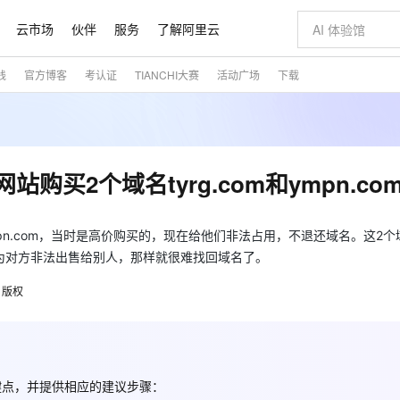
云市场
伙伴
服务
了解阿里云
践
官方博客
考认证
TIANCHI大赛
活动广场
下载
AI 特惠
数据与 API
成为产品伙伴
企业增值服务
最佳实践
价格计算器
AI 场景体
基础软件
产品伙伴合
阿里云认证
市场活动
配置报价
大模型
自助选配和估算价格
切皆有可能
即刻拥有 DeepSeek-R1 满血版
智启 AI 普惠权益
产品生态集成认证中心
企业支持计划
云上春晚
通义大模型
千问官方 MaaS 平台，为开发者和 Agent 而生，新用户赠送 1 亿 + tokens 额度
低代码高效构
AI Coding
阿里云Maa
2026 阿里云
大模型服务
为企业打
数据集
Windows
大模型认证
大模型
计算服务
值低价云产品抢先购
支持丰富的 MCP 服务供选择,全链路工具兼容
至高享 1亿+免费 tokens，加速 Al 应用落地
多元化、高性能、安全可靠的大模型服务
多种方案随心选，轻松解锁专属 DeepSeek
智能编程，一键
大模型推理
产品生态伙伴
专家技术服务
云上奥运之旅
弹性计算合作
阿里云中企出
手机三要素
宝塔 Linux
全部认证
网站购买2个域名tyrg.com和ympn.co
价格优势
10分钟微调：让0.6B模型媲美235B模型
通义千问3 来了，0元即刻上手
阿里云 OPC 创新助力计划
函数计算 FC
快速构建企业级
AI 电商营销
对象存储 O
产品生态伙伴工作台
企业增值服务台
云栖战略参考
云存储合作计
云栖大会
身份实名认证
CentOS
训练营
推动算力普惠，释放技术红利
最高返9万
用1%尺寸在特定领域达到大模型90%以上效果
以 Kubernetes 为使用界面供给容器算力资源的云计算服务
至高 800 万免费Tokens
至高百万元 Token 补贴，加速一人公司成长
事件驱动的Serverless计算服务
从图文生成到
云上的中国
数据库合作计
活动全景
短信
Docker
m和ympn.com，当时是高价购买的，现在给他们非法占用，不退还域名。这2
图片和
宝小程序
多模态数据信息提取
Token Plan 模型订阅计划
边缘节点服务 ENS
快速部署 Dif
AI 广告创作
云原生数据库 
企业成长
NEW
信息公告
为对方非法出售给别人，那样就很难找回域名了。
看见新力量
云网络合作计
OCR 文字识别
JAVA
服务
小程序
证享300元代金券
Qwen3.8-Max 首发尝鲜，限时加量 10 倍，夜间低至2折
场景化、广覆盖、易接入的边缘云计算服务
从文本、图片等多种模态中提取结构化的属性信息
图文、视频一
魔搭 Mode
Kimi-K3
HappyHors
NEW
loud
服务实践
官网公告
版权
金融模力时刻
Salesforce O
版
发票查验
全能环境
数大模型
超强辅助，Bolt.diy 一步搞定创意建站
千问办公，限时限量积分加倍
日志服务 SLS
AI 建站
人工智能平台
NEW
作计划
Kimi 最新旗舰模型，长程编程与推理利器
让文字生成流
计划
创新中心
魔搭 ModelSc
健康状态
月之暗面的新模型，擅长代码与 Agent 能力
全托管，含MySQL、PostgreSQL、SQL Server、MariaDB多引擎
你的AI工作搭子，覆盖日常办公高频场景
提供一站式可观测性数据存储分析服务
通过自然语言交互简化开发流程,全栈开发支持
将 SSL 证
0 代码专业建
一站式AI开
客户案例
天气预报查询
操作系统
态合作计划
Deepseek-v4-pro
HappyHors
Compute
同享
万小智 AI 建站低至 15元/月
大数据开发治理平台 DataWorks
AI 短剧/漫剧
Web应用防
快递物流查询
WordPress
成为服务伙
高校合作
式云数据仓库
点，立即开启云上创新
送.CN域名，送备案服务码
一站式智能数据开发治理平台
AI助力短剧
专业稳定一站
态智能体模型
旗舰 MoE 大模型，百万上下文与顶尖推理能力
图生视频，流
键点，并提供相应的建议步骤：
Ubuntu