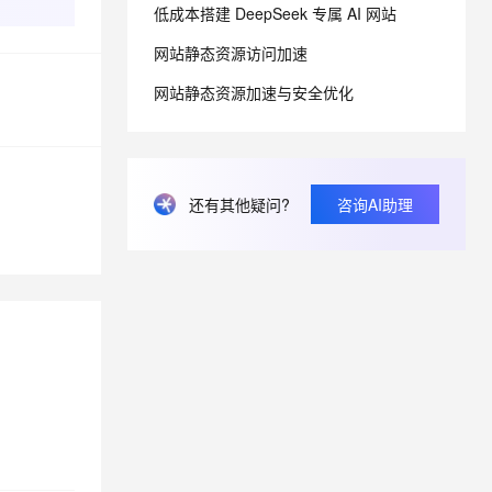
PolarDB Agentic Database
低成本搭建 DeepSeek 专属 AI 网站
从文本、图片、视频中提取结构化的属性信息
构建支持视频理解的 AI 音视频实时通话应用
发布
网站静态资源访问加速
t.diy 一步搞定创意建站
构建大模型应用的安全防护体系
秒悟 Meoo CLI 支持一键部
通过自然语言交互简化开发流程,全栈开发支持
通过阿里云安全产品对 AI 应用进行安全防护
网站静态资源加速与安全优化
署项目至阿里云账号
Flink OSS 支持
AssumeRole 角色自定义
还有其他疑问?
咨询AI助理
百炼 Qwen3.7-Flash 系列模
型发布
Qoder CN V1.7.0 发布
云安全中心 AI BAS 智能自动
化模拟渗透攻击产品发布
DataWorks ChatBI 会话支持
上传临时文件分析
MaxCompute SQL 支持脚本