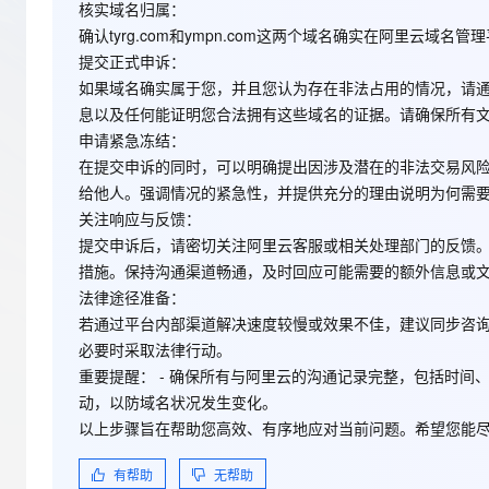
核实域名归属
：
CDN
AI 产品 免费试用
网络
安全
云开发大赛
Qwen3-VL-Plus
Tableau 订阅
确认tyrg.com和ympn.com这两个域名确实在阿里云
弹性内容分发服务加快向终
1亿+ 大模型 tokens 和 
提交正式申诉
：
可观测
入门学习赛
中间件
AI空中课堂在线直播课
域名
140+云产品 免费试用
如果域名确实属于您，并且您认为存在非法占用的情况，请
上云与迁云
产品新客免费试用，最长1
数据库
息以及任何能证明您合法拥有这些域名的证据。请确保所有
生态解决方案
申请紧急冻结
：
大模型服务
企业出海
大模型ACA认证体验
大数据计算
在提交申诉的同时，可以明确提出因涉及潜在的非法交易风
助力企业全员 AI 认知与能
行业生态解决方案
千问AI平台-Token Plan
给他人。强调情况的紧急性，并提供充分的理由说明为何需
政企业务
媒体服务
关注响应与反馈
：
开发者生态解决方案
提交申诉后，请密切关注阿里云客服或相关处理部门的反馈。
企业服务与云通信
千问AI平台-模型体验
AI 开发和 AI 应用解决
措施。保持沟通渠道畅通，及时回应可能需要的额外信息或
在线体验全尺寸、多种模态
域名与网站
法律途径准备
：
若通过平台内部渠道解决速度较慢或效果不佳，建议同步咨
Happy 系列大模型
终端用户计算
必要时采取法律行动。
重要提醒
： - 确保所有与阿里云的沟通记录完整，包括时间
Serverless
动，以防域名状况发生变化。
开发工具
以上步骤旨在帮助您高效、有序地应对当前问题。希望您能
大模型解决方案
迁移与运维管理
有帮助
无帮助
快速部署 Dify，高效搭建 