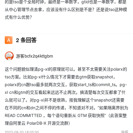
的是tso是个全局时钟，最终是一串数字，gtid也是一串数字，都是
从中心管理节点去拿，应该没有什么区别是不是？还是说tso这种模
式有什么优势？
2
条回答
游客bcfx2q4kttgbm
这个问题貌似理清pg-xl的原理就可以。甚至不太需要关注polarx的
tso方案。比如pg-xl什么情况下才需要去gtm获取snapshot，
polarx的cn跟tso最多就两次交互，获取start_ts和commit_ts。pg-
xl cn和gtm的交互看起来远远不止两次。搞清楚每次交互都拿了什
么就可以了。对pg-xl并不是很熟，按我理解这个snapshot还需要
在不同的cn和dn之间不停的传递，不知道对不对。“如果隔离界别为
READ COMMITTED ，每个语句重新从 GTM 获取快照”（此答案整
理自阿里云 PolarDB-X 开源交流群）
2022-08-20 18:05:00
举报