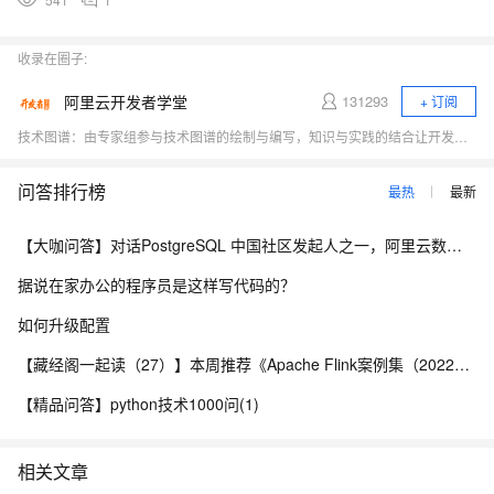
收录在圈子:
阿里云开发者学堂
131293
+ 订阅
技术图谱：由专家组参与技术图谱的绘制与编写，知识与实践的结合让开发者们掌握学习路线与逻辑，快速提升技能 电子书：电子书由阿里内外专家打造，供开发者们下载学习，更与课程相结合，使用户更易理解掌握课程内容 训练营：学习训练营 深入浅出，专家授课，带领开发者们快速上云 精品课程：汇集知识碎片，解决技术难题，体系化学习场景，深入浅出，易于理解 技能自测：提供免费测试，摸底自查 体验实验室：学完即练，云资源免费使用
问答排行榜
最热
最新
【大咖问答】对话PostgreSQL 中国社区发起人之一，阿里云数据库高级专家 德哥
据说在家办公的程序员是这样写代码的？
如何升级配置
【藏经阁一起读（27）】本周推荐《Apache Flink案例集（2022版）》，你有哪些心得？
【精品问答】python技术1000问(1)
相关文章