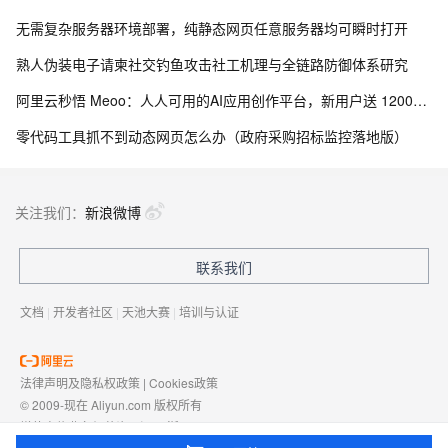
无需复杂服务器环境部署，纯静态网页任意服务器均可瞬时打开
熟人伪装电子请柬社交钓鱼攻击社工机理与全链路防御体系研究
阿里云秒悟 Meoo：人人可用的AI应用创作平台，新用户送 12000积分，订阅套餐首月9.9元起
零代码工具抓不到动态网页怎么办（政府采购招标监控落地版）
关注我们：
新浪微博
联系我们
文档
|
开发者社区
|
天池大赛
|
培训与认证
法律声明及隐私权政策
|
Cookies政策
© 2009-现在 Aliyun.com 版权所有
增值电信业务经营许可证：
浙B2-20080101