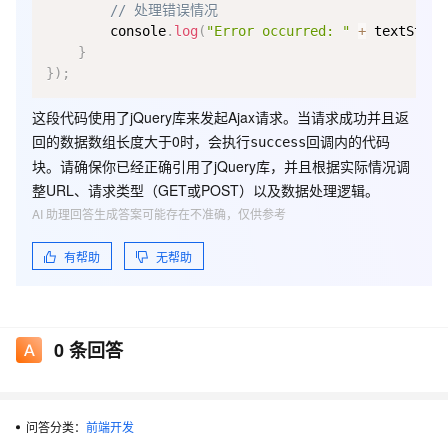
// 处理错误情况
        console
.
log
(
"Error occurred: "
+
 textStatu
}
}
)
;
这段代码使用了jQuery库来发起Ajax请求。当请求成功并且返
回的数据数组长度大于0时，会执行
回调内的代码
success
块。请确保你已经正确引用了jQuery库，并且根据实际情况调
整URL、请求类型（GET或POST）以及数据处理逻辑。
AI 助理回答生成答案可能存在不准确，仅供参考
有帮助
无帮助
0
条回答
问答分类：
前端开发