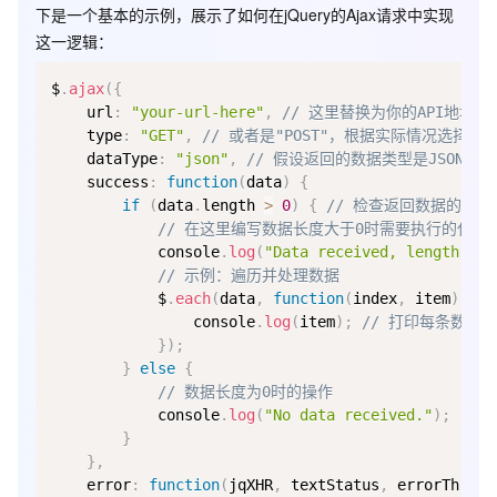
下是一个基本的示例，展示了如何在jQuery的Ajax请求中实现
这一逻辑：
$
.
ajax
(
{
    url
:
"your-url-here"
,
// 这里替换为你的API地址
    type
:
"GET"
,
// 或者是"POST"，根据实际情况选择
    dataType
:
"json"
,
// 假设返回的数据类型是JSON
    success
:
function
(
data
)
{
if
(
data
.
length 
>
0
)
{
// 检查返回数据的长度
// 在这里编写数据长度大于0时需要执行的代码
            console
.
log
(
"Data received, length is 
// 示例：遍历并处理数据
            $
.
each
(
data
,
function
(
index
,
 item
)
{
                console
.
log
(
item
)
;
// 打印每条数据
}
)
;
}
else
{
// 数据长度为0时的操作
            console
.
log
(
"No data received."
)
;
}
}
,
    error
:
function
(
jqXHR
,
 textStatus
,
 errorThrown