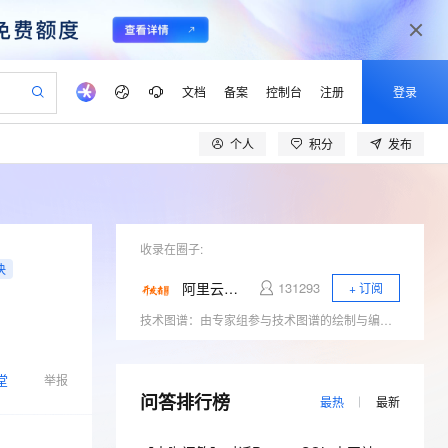
文档
备案
控制台
注册
登录
个人
积分
发布
验
作计划
器
AI 活动
专业服务
服务伙伴合作计划
开发者社区
加入我们
产品动态
服务平台百炼
阿里云 OPC 创新助力计划
一站式生成采购清单，支持单品或批量购买
io：打造专属 AI 语音助手
S产品伙伴计划（繁花）
峰会
CS
造的大模型服务与应用开发平台
一句话生成原生可编辑精美 PPT 文稿
AI 生产力先锋
Al MaaS 服务伙伴赋能合作
域名
博文
Careers
至高可申请百万元
Qwen3.8-Max 模型上线
开启高性价比 AI 编程新体验
弹性可伸缩的云计算服务
Qwen-Audio-3.0-Realtime 端到端实时语音角色扮演
输入一句话想法, 轻松生成专业的 PPT
先锋实践拓展 AI 生产力的边界
Token 补贴，五大权
计划
海大会
收录在圈子:
伙伴信用分合作计划
商标
问答
社会招聘
决
益加速 OPC 成功
eek-V4-Pro
SS
一键部署幻兽帕鲁游戏服务器
飞天发布时刻
HOT
Open Search 向量检索版支
划
备案
电子书
校园招聘
阿里云开发者学堂
131293
+ 订阅
pSeek-V4-Pro
视频创作，一键激活电商全链路生产力
稳定、安全、高性价比、高性能的云存储服务
一键购买专属联机服务器，轻松开启游戏
所见，即是所愿
持视频检索 Pipeline 功能
更多支持
技术图谱：由专家组参与技术图谱的绘制与编写，知识与实践的结合让开发者们掌握学习路线与逻辑，快速提升技能 电子书：电子书由阿里内外专家打造，供开发者们下载学习，更与课程相结合，使用户更易理解掌握课程内容 训练营：学习训练营 深入浅出，专家授课，带领开发者们快速上云 精品课程：汇集知识碎片，解决技术难题，体系化学习场景，深入浅出，易于理解 技能自测：提供免费测试，摸底自查 体验实验室：学完即练，云资源免费使用
划
公司注册
镜像站
视频生成
语音识别与合成
专属 QwenPaw
漫剧工坊：一站式动画创作平台
AI 实训营
HOT
应用身份服务 (IDaaS)
合作伙伴培训与认证
划
上云迁移
站生成，高效打造优质广告素材
全接入的云上超级电脑
从聊天伙伴进化为能主动干活的本地数字员工
快速生产连贯的高质量长漫剧
从基础到进阶，Agent 创客手把手教你
OpenClaw 管理能力上线
lScope
我要反馈
堂
e-1.1-T2V
Qwen3-TTS-Flash
举报
查询合作伙伴
n Alibaba Cloud ISV 合作
代维服务
问答排行榜
建企业门户网站
10 分钟搭建微信、支付宝小程序
MaxCompute MaxFrame 提
最热
最新
畅细腻的高质量视频
离线语音合成大模型，多语言方言自适应，低延迟高稳定
创新加速
ope
登录合作伙伴管理后台
我要建议
站，无忧落地极速上线
以可视化方式快速构建移动和 PC 门户网站
国内短信简单易用，安全可靠，秒级触达，全球覆盖200+国家和地区。
高效部署网站，快速应用到小程序
供自动弹性内存功能