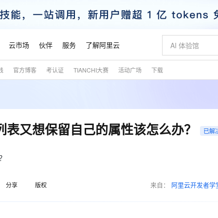
云市场
伙伴
服务
了解阿里云
践
官方博客
考认证
TIANCHI大赛
活动广场
下载
AI 特惠
数据与 API
成为产品伙伴
企业增值服务
最佳实践
价格计算器
AI 场景体
基础软件
产品伙伴合
阿里云认证
市场活动
配置报价
大模型
自助选配和估算价格
新方式
睿译宝，AI翻译排版一步到位
智启 AI 普惠权益
产品生态集成认证中心
企业支持计划
云上春晚
域名与网站
千问官方 MaaS 平台，为开发者和 Agent 而生，新用户赠送 1 亿 + tokens 额度
Qwen Aud
AI Coding
阿里云Maa
2026 阿里云
云服务器 E
为企业打
数据集
Windows
大模型认证
模型
NEW
NEW
交付可用成果
值低价云产品抢先购
上传文档即自动完成翻译和格式还原
至高享 1亿+免费 tokens，加速 Al 应用落地
提供智能易用的域名与建站服务
智能编程，一键
安全可靠、
产品生态伙伴
专家技术服务
云上奥运之旅
弹性计算合作
阿里云中企出
手机三要素
宝塔 Linux
全部认证
染列表又想保留自己的属性该怎么办？
价格优势
已解
有专属领域专家
GLM-5.2：长任务时代开源旗舰模型
阿里云 OPC 创新助力计划
千问大模型
即刻拥有 DeepS
AI 电商营销
对象存储 O
大模型
产品生态伙伴工作台
企业增值服务台
云栖战略参考
云存储合作计
云栖大会
身份实名认证
CentOS
训练营
推动算力普惠，释放技术红利
最高返9万
多领域专家智能体,一键组建 AI 虚拟交付团队
快速构建应用程序和网站，即刻迈出上云第一步
至高百万元 Token 补贴，加速一人公司成长
多元化、高性能、安全可靠的大模型服务
真正可用的 1M 上下文,一次完成代码全链路开发
轻松解锁专属 Dee
从图文生成到
云上的中国
数据库合作计
活动全景
短信
Docker
？
图片和
站式影视创作平台
Hermes Agent，打造自进化智能体
Token Plan 模型订阅计划
数字证书管理服务（原SSL证书）
5 分钟轻松部署
AI 广告创作
无影云电脑
企业成长
NEW
信息公告
看见新力量
云网络合作计
OCR 文字识别
JAVA
证享300元代金券
可视化编排打通从文字构思到成片全链路闭环
全托管，含MySQL、PostgreSQL、SQL Server、MariaDB多引擎
自主进化，持久记忆，越用越聪明
Qwen3.8-Max 首发尝鲜，限时加量 10 倍，夜间低至2折
实现全站HTTPS，呈现可信的WEB访问
图文、视频一
随时随地安
魔搭 Mode
来自：
阿里云开发者学
Kimi-K3
HappyHors
分享
版权
NEW
loud
服务实践
官网公告
金融模力时刻
Salesforce O
版
发票查验
全能环境
Claude Code + GStack 打造工程团队
千问办公，限时限量积分加倍
Qoder
低代码高效构
AI 建站
短信服务
型
NEW
作计划
Kimi 最新旗舰模型，长程编程与推理利器
让文字生成流
计划
创新中心
魔搭 ModelSc
健康状态
理服务
让AI从“聊天伙伴”进化为能干活的“数字员工”
安装技能 GStack，拥有专属 AI 工程团队
你的AI工作搭子，覆盖日常办公高频场景
面向真实软件的智能体编程平台
0 代码专业建
客户案例
天气预报查询
操作系统
态合作计划