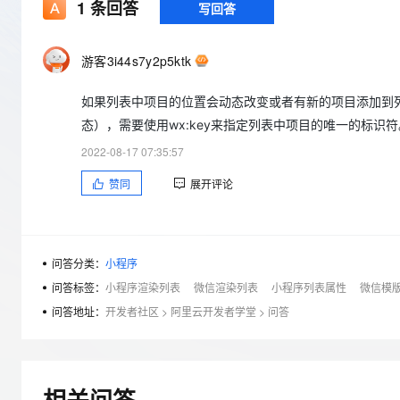
存储
天池大赛
1
条回答
写回答
Qwen3.7-Plus
云解析DNS
解决方案免费试用 新老
电子合同
最高领取价值200元试用
能看、能想、能动手的多模
安全
网络与CDN
AI 算法大赛
畅捷通
游客3i44s7y2p5ktk
大数据开发治理平台 Data
AI 产品 免费试用
网络
安全
云开发大赛
Qwen3-VL-Plus
Tableau 订阅
1亿+ 大模型 tokens 和 
如果列表中项目的位置会动态改变或者有新的项目添加到列
可观测
入门学习赛
中间件
AI空中课堂在线直播课
云防火墙
140+云产品 免费试用
态），需要使用wx:key来指定列表中项目的唯一的标识符
上云与迁云
云原生的云上边界网络安全
产品新客免费试用，最长1
数据库
2022-08-17 07:35:57
生态解决方案
大模型服务
企业出海
大模型ACA认证体验
大数据计算
赞同
展开评论
助力企业全员 AI 认知与能
行业生态解决方案
千问AI平台-Token Plan
政企业务
媒体服务
开发者生态解决方案
企业服务与云通信
问答分类：
小程序
千问AI平台-模型体验
AI 开发和 AI 应用解决
在线体验全尺寸、多种模态
问答标签：
小程序渲染列表
微信渲染列表
小程序列表属性
微信模
域名与网站
问答地址：
开发者社区
>
阿里云开发者学堂
>
问答
Happy 系列大模型
终端用户计算
Serverless
相关问答
开发工具