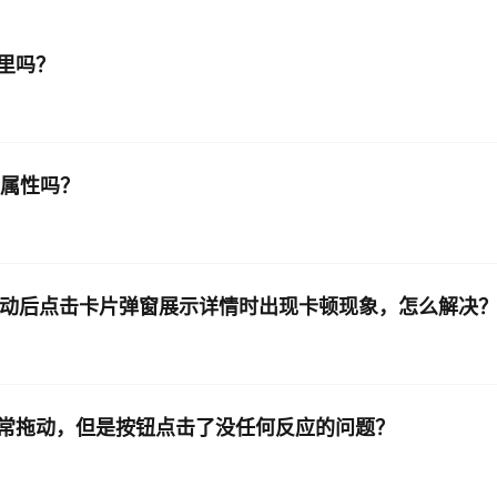
AI 应用
10分钟微调：让0.6B模型媲美235B模
多模态数据信
里吗？
型
依托云原生高可用架构,实现Dify私有化部署
用1%尺寸在特定领域达到大模型90%以上效果
一个 AI 助手
超强辅助，Bol
即刻拥有 DeepSeek-R1 满血版
在企业官网、通讯软件中为客户提供 AI 客服
多种方案随心选，轻松解锁专属 DeepSeek
ed"属性吗？
滚动后点击卡片弹窗展示详情时出现卡顿现象，怎么解决
常拖动，但是按钮点击了没任何反应的问题？