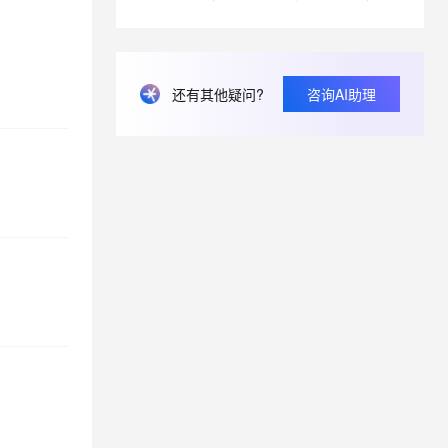
息提取
与 AI 智能体进行实时音视频通话
从文本、图片、视频中提取结构化的属性信息
构建支持视频理解的 AI 音视频实时通话应用
还有其他疑问?
咨询AI助理
t.diy 一步搞定创意建站
构建大模型应用的安全防护体系
通过自然语言交互简化开发流程,全栈开发支持
通过阿里云安全产品对 AI 应用进行安全防护
？