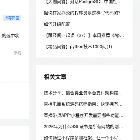
安全
【大咖问答】对话PostgreSQL 中国社区发起人之一，阿里云数据库高级专家 德哥
我要投诉
e-1.1-I2V
Cosyvoice-V3-Flash
PolarDB
上云场景组合购
Milvus 弹性伸缩功能新增节
伴
漫剧创作，剧本、分镜、视频高效生成
100%兼容MySQL、PostgreSQL，兼容Oracle，支持集中和分布式
覆盖90%+业务场景，专享组合折扣价
点支持范围
畅自然，细节丰富
高表现力语音合成大模型，语音克隆听感自然
据说在家办公的程序员是这样写代码的？
VPN
推荐回答
ernetes 版 ACK
如何升级配置
云聚AI 严选权益
AI 原生数据库服务发布
SSL 证书
2V
Fun-ASR
，一键激活高效办公新体验
理容器应用的 K8s 服务
精选AI产品，从模型到应用全链提效
Agent 数据网关
【藏经阁一起读（27）】本周推荐《Apache Flink案例集（2022版）》，你有哪些心得？
文戏情感细腻自然，动作戏激烈拳拳到肉，实现更强表演能力
支持中英文自由切换，具备更强的噪声鲁棒性
 的选中状
堡垒机
AI 用量加速计划
云原生数据库 PolarDB
【精品问答】python技术1000问(1)
防火墙
、识别商机，让客服更高效、服务更出色。
新老同享，达量后返
Agentic Database 发布
举报
主机安全
应用
千问办公
NEW
相关文章
AI 应用及服务市场
的智能体编程平台
一站式AI生产力平台
AI 应用
技术分享：撮合类业务平台支付架构搭建与云服务器选型实践
伶鹊
企业级人与Agent协作平台，接入和调度多个数字员工
智能客服平台，对话机器人、对话分析、智能外呼
大模型
直播电商系统源码搭建指南：快速拥有自己的直播带货商业平台
大模型服务平台百炼 - 全妙
自然语言处理
直播带货APP/小程序开发需要哪些功能？完整功能模块清单解析
应用创作平台
多模态内容创作工具，已接入 DeepSeek
数据标注
2026年为什么SSL证书是所有网站的刚需？不再是加分项，而是建站底线
机器学习
如何通过小程序多端框架，让一个小程序同时运行在iOS、安卓、鸿蒙以及PC客户端，实现一次开发多端运行的效果