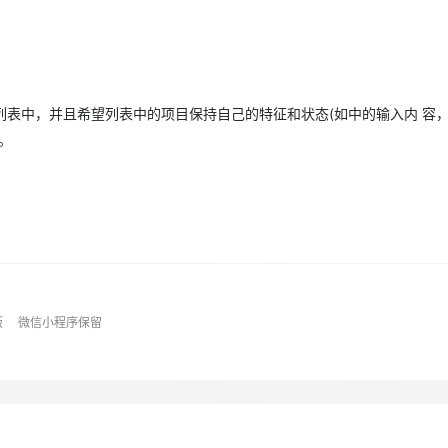
Deepseek-v4-pro
HappyHors
同享
万小智 AI 建站低至 15元/月
Qoder CN
AI 短剧/漫剧
云原生数据库 
快递物流查询
WordPress
成为服务伙
高校合作
点，立即开启云上创新
覆盖公网/内网、递归/权威、移动APP等全场景解析服务
送.CN域名，送备案服务码
基于千问大模型等，支持代码智能生成、研发智能问答
AI助力短剧
态智能体模型
旗舰 MoE 大模型，百万上下文与顶尖推理能力
图生视频，流
Ubuntu
服务生态伙伴
云工开物
企业应用
Works
Night Plan 支持 Qwen 3.8-Max
云原生大数据计算服务 MaxCompute
AI 办公
容器服务 Kub
NEW
GLM-5.2
Wan2.7-T
Red Hat
30+ 款产品免费体验
Data Agent 驱动的一站式 Data+AI 开发治理平台
夜间 5 折，Qwen/Meoo/TokenPlan 客户专享
面向分析的企业级SaaS模式云数据仓库
AI智能应用
提供一站式管
科研合作
视觉 Coding、空间感知、多模态思考等全面升级
1M上下文，专为长程任务能力而生
表中，并且希望列表中的项目保持自己的特征和状态(如中的输入内 容，
ERP
堂（旗舰版）
SUSE
智能客服
。
CRM
防护产品
2个月
自动承接线索
建站小程序
OA 办公系统
AI 应用构建
大模型原生
力提升
财税管理
模板建站
Qoder
大模型服务平台百炼-应用模版
HOT
NEW
面向真实软件
个人版上线、团队版降价；千问3.8-Max首发发尝鲜
丰富多元化的应用模版和解决方案
400电话
定制建站
万有无界
大模型服务平台百炼-智能体
方案
广告营销
模板小程序
的模型效果
灵活可视化地构建企业级 Agent
版
微信小程序保留
定制小程序
秒悟
人工智能平台 PAI
APP 开发
云端极速 AI 
新一代 AI 视频生成模型，深度适配广告营销等场景
AI Native 的算法工程平台，一站式完成建模、训练、推理服务部署
建站系统