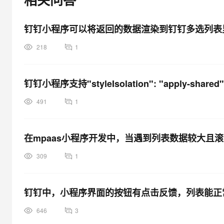
大模型解决方案
迁移与运维管理
快速部署 Dify，高效搭建 
钉钉小程序可以将返回的数据渲染到钉钉多选列表
专有云
218
1
10 分钟在聊天系统中增加
钉钉小程序支持"styleIsolation": "apply-shar
491
1
在mpaas小程序开发中，当遇到列表数据较大且
309
1
钉钉中，小程序界面的按钮有点击反馈，列表能正
646
3