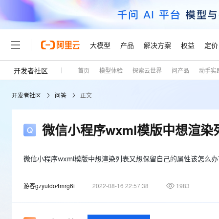
大模型
产品
解决方案
权益
定价
开发者社区
首页
模型体验
探索云世界
问产品
动手实
大模型
产品
解决方案
权益
定价
云市场
伙伴
服务
了解阿里云
精选产品
精选解决方案
普惠上云
产品定价
精选商城
成为销售伙伴
售前咨询
为什么选择阿里云
千问AI平台
开发者社区
问答
正文
了解云产品的定价详情
大模型服务平台百炼
千问办公，解锁你的工作
普惠上云 官方力荐
分销伙伴
在线服务
网站建设
什么是云计算
大
大模型服务与应用平台
企业级Agent产品，直接
云服务器38元/年起，超
咨询伙伴
多端小程序
技术领先
微信小程序wxml模版中想渲
云上成本管理
售后服务
轻量应用服务器
Agency Agents：拥
官方推荐返现计划
大模型
精选产品
精选解决方案
Salesforce 国际版订阅
稳定可靠
管理和优化成本
推荐新用户得奖励，单订单
销售伙伴合作计划
自助服务
友盟天域
安全合规
人工智能与机器学习
AI
微信小程序wxml模版中想渲染列表又想保留自己的属性该怎么办
文本生成
云数据库 RDS
HappyHorse 打造一
云工开物
无影生态合作计划
在线服务
观测云
分析师报告
高校专属算力普惠，学生认
计算
互联网应用开发
Qwen3.8-Max
游客gzyuldo4mrg6i
2022-08-16 22:57:38
1983
HOT
Salesforce On Alibaba C
工单服务
Tuya 物联网平台阿里云
研究报告与白皮书
人工智能平台 PAI
快速拥有专属 OpenClaw
大模
Consulting Partner 合
大数据
容器
智能体时代全能旗舰模型
免费试用
短信专区
一站式AI开发、训练和推
蓝凌 OA
AI 大模型销售与服务生
现代化应用