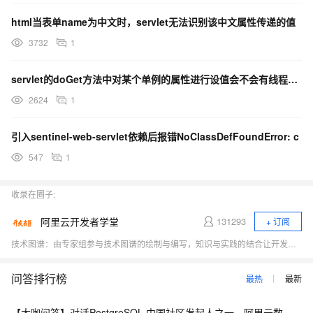
html当表单name为中文时，servlet无法识别该中文属性传递的值
3732
1
servlet的doGet方法中对某个单例的属性进行设值会不会有线程安全问题
2624
1
引入sentinel-web-servlet依赖后报错NoClassDefFoundError: c
547
1
收录在圈子:
阿里云开发者学堂
131293
+ 订阅
技术图谱：由专家组参与技术图谱的绘制与编写，知识与实践的结合让开发者们掌握学习路线与逻辑，快速提升技能 电子书：电子书由阿里内外专家打造，供开发者们下载学习，更与课程相结合，使用户更易理解掌握课程内容 训练营：学习训练营 深入浅出，专家授课，带领开发者们快速上云 精品课程：汇集知识碎片，解决技术难题，体系化学习场景，深入浅出，易于理解 技能自测：提供免费测试，摸底自查 体验实验室：学完即练，云资源免费使用
问答排行榜
最热
最新
【大咖问答】对话PostgreSQL 中国社区发起人之一，阿里云数据库高级专家 德哥