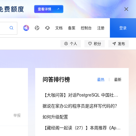
文档
备案
控制台
注册
登录
个人
积分
发布
验
作计划
器
AI 活动
专业服务
服务伙伴合作计划
开发者社区
加入我们
产品动态
服务平台百炼
阿里云 OPC 创新助力计划
一站式生成采购清单，支持单品或批量购买
可编辑精美 PPT 文稿
S产品伙伴计划（繁花）
峰会
CS
造的大模型服务与应用开发平台
Agency Agents：拥有专属领域专家
AI 生产力先锋
Al MaaS 服务伙伴赋能合作
域名
博文
Careers
至高可申请百万元
Qwen3.8-Max 模型上线
 轻松生成专业的 PPT
开启高性价比 AI 编程新体验
弹性可伸缩的云计算服务
先锋实践拓展 AI 生产力的边界
多领域专家智能体,一键组建 AI 虚拟交付团队
Token 补贴，五大权
计划
海大会
伙伴信用分合作计划
商标
问答
社会招聘
问答排行榜
最热
最新
益加速 OPC 成功
帕鲁游戏服务器
SS
HappyHorse 打造一站式影视创作平台
飞天发布时刻
HOT
Open Search 向量检索版支
划
备案
电子书
校园招聘
联机服务器，轻松开启游戏
视频创作，一键激活电商全链路生产力
稳定、安全、高性价比、高性能的云存储服务
所见，即是所愿
持视频检索 Pipeline 功能
可视化编排打通从文字构思到成片全链路闭环
更多支持
【大咖问答】对话PostgreSQL 中国社区发起人之一，阿里云数据库高级专家 德哥
划
公司注册
镜像站
视频生成
语音识别与合成
 智能体与工作流应用
漫剧工坊：一站式动画创作平台
AI 实训营
应用身份服务 (IDaaS)
据说在家办公的程序员是这样写代码的？
合作伙伴培训与认证
划
上云迁移
站生成，高效打造优质广告素材
全接入的云上超级电脑
通过阿里云百炼高效搭建AI应用,助力高效开发
快速生产连贯的高质量长漫剧
从基础到进阶，Agent 创客手把手教你
OpenClaw 管理能力上线
lScope
我要反馈
e-1.1-T2V
Qwen3-TTS-Flash
举报
如何升级配置
查询合作伙伴
n Alibaba Cloud ISV 合作
代维服务
建企业门户网站
10 分钟搭建微信、支付宝小程序
MaxCompute MaxFrame 提
畅细腻的高质量视频
离线语音合成大模型，多语言方言自适应，低延迟高稳定
创新加速
ope
登录合作伙伴管理后台
【藏经阁一起读（27）】本周推荐《Apache Flink案例集（2022版）》，你有哪些心得？
我要建议
站，无忧落地极速上线
以可视化方式快速构建移动和 PC 门户网站
国内短信简单易用，安全可靠，秒级触达，全球覆盖200+国家和地区。
高效部署网站，快速应用到小程序
供自动弹性内存功能