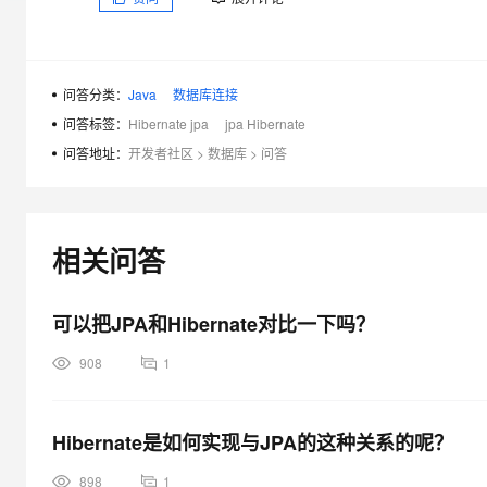
大模型解决方案
迁移与运维管理
快速部署 Dify，高效搭建 
专有云
问答分类：
Java
数据库连接
问答标签：
Hibernate jpa
jpa Hibernate
10 分钟在聊天系统中增加
问答地址：
开发者社区
>
数据库
>
问答
相关问答
可以把JPA和Hibernate对比一下吗？
908
1
Hibernate是如何实现与JPA的这种关系的呢？
898
1