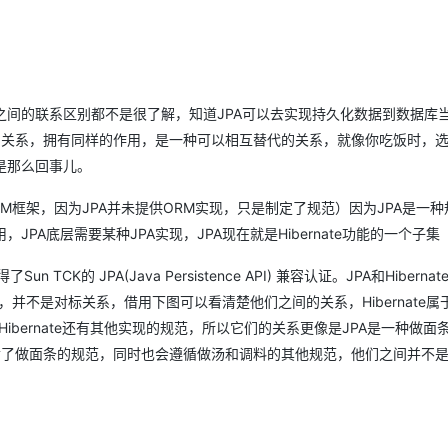
Deepseek-v4-pro
HappyHors
同享
万小智 AI 建站低至 15元/月
Qoder CN
AI 短剧/漫剧
云原生数据库 
快递物流查询
WordPress
成为服务伙
高校合作
点，立即开启云上创新
覆盖公网/内网、递归/权威、移动APP等全场景解析服务
送.CN域名，送备案服务码
基于千问大模型等，支持代码智能生成、研发智能问答
AI助力短剧
态智能体模型
旗舰 MoE 大模型，百万上下文与顶尖推理能力
图生视频，流
Ubuntu
服务生态伙伴
云工开物
企业应用
Works
Night Plan 支持 Qwen 3.8-Max
云原生大数据计算服务 MaxCompute
AI 办公
容器服务 Kub
NEW
GLM-5.2
Wan2.7-T
Red Hat
30+ 款产品免费体验
Data Agent 驱动的一站式 Data+AI 开发治理平台
夜间 5 折，Qwen/Meoo/TokenPlan 客户专享
面向分析的企业级SaaS模式云数据仓库
AI智能应用
提供一站式管
科研合作
视觉 Coding、空间感知、多模态思考等全面升级
1M上下文，专为长程任务能力而生
间的联系区别都不是很了解，知道JPA可以去实现持久化数据到数据库
ERP
堂（旗舰版）
SUSE
智能客服
平级的关系，拥有同样的作用，是一种可以相互替代的关系，就像你吃饭时，
CRM
防护产品
2个月
自动承接线索
是那么回事儿。
建站小程序
OA 办公系统
AI 应用构建
大模型原生
RM框架，因为JPA并未提供ORM实现，只是制定了规范）因为JPA是一
力提升
财税管理
模板建站
Qoder
A底层需要某种JPA实现，JPA现在就是Hibernate功能的一个子集
大模型服务平台百炼-应用模版
HOT
NEW
面向真实软件
个人版上线、团队版降价；千问3.8-Max首发发尝鲜
丰富多元化的应用模版和解决方案
400电话
定制建站
了Sun TCK的 JPA(Java Persistence API) 兼容认证。JPA和Hibern
万有无界
大模型服务平台百炼-智能体
方案
广告营销
模板小程序
现，并不是对标关系，借用下图可以看清楚他们之间的关系，Hibernate属于
的模型效果
灵活可视化地构建企业级 Agent
，Hibernate还有其他实现的规范，所以它们的关系更像是JPA是一种做面
定制小程序
仅遵循了做面条的规范，同时也会遵循做汤和调料的其他规范，他们之间并不
秒悟
人工智能平台 PAI
APP 开发
云端极速 AI 
新一代 AI 视频生成模型，深度适配广告营销等场景
AI Native 的算法工程平台，一站式完成建模、训练、推理服务部署
建站系统