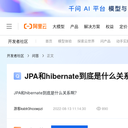
大模型
产品
解决方案
权益
定价
开发者社区
首页
模型体验
探索云世界
问产品
动手实
大模型
产品
解决方案
权益
定价
云市场
伙伴
服务
了解阿里云
精选产品
精选解决方案
普惠上云
产品定价
精选商城
成为销售伙伴
售前咨询
为什么选择阿里云
千问AI平台
开发者社区
问答
正文
了解云产品的定价详情
大模型服务平台百炼
睿译宝，AI翻译排版一
普惠上云 官方力荐
分销伙伴
在线服务
网站建设
什么是云计算
大
大模型服务与应用平台
上传文档即自动完成翻译和
云服务器38元/年起，超
咨询伙伴
多端小程序
技术领先
JPA和hibernate到底是什么
云上成本管理
售后服务
轻量应用服务器
GLM-5.2：长任务时代
官方推荐返现计划
大模型
精选产品
精选解决方案
Salesforce 国际版订阅
稳定可靠
管理和优化成本
推荐新用户得奖励，单订单
销售伙伴合作计划
自助服务
友盟天域
安全合规
人工智能与机器学习
AI
JPA和hibernate到底是什么关系啊？
文本生成
云数据库 RDS
Hermes Agent，打造
云工开物
无影生态合作计划
在线服务
观测云
分析师报告
自主进化，持久记忆，越用
高校专属算力普惠，学生认
计算
互联网应用开发
Qwen3.8-Max
游客ksbtr3hoxwpzi
2022-08-13 11:14:30
890
HOT
Salesforce On Alibaba C
工单服务
Tuya 物联网平台阿里云
研究报告与白皮书
人工智能平台 PAI
快速拥有专属 OpenClaw
大模
Consulting Partner 合
大数据
容器
智能体时代全能旗舰模型
免费试用
短信专区
一站式AI开发、训练和推
蓝凌 OA
AI 大模型销售与服务生
现代化应用