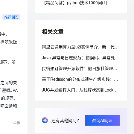
安全
【精品问答】python技术1000问(1)
我要投诉
e-1.1-I2V
Cosyvoice-V3-Flash
PolarDB
上云场景组合购
Milvus 弹性伸缩功能新增节
伴
漫剧创作，剧本、分镜、视频高效生成
100%兼容MySQL、PostgreSQL，兼容Oracle，支持集中和分布式
覆盖90%+业务场景，专享组合折扣价
点支持范围
畅自然，细节丰富
高表现力语音合成大模型，语音克隆听感自然
VPN
推荐回答
ernetes 版 ACK
云聚AI 严选权益
AI 原生数据库服务发布
SSL 证书
2V
Fun-ASR
，一键激活高效办公新体验
理容器应用的 K8s 服务
精选AI产品，从模型到应用全链提效
Agent 数据网关
相关文章
文戏情感细腻自然，动作戏激烈拳拳到肉，实现更强表演能力
支持中英文自由切换，具备更强的噪声鲁棒性
当中，
堡垒机
AI 用量加速计划
选择吃米饭
云原生数据库 PolarDB
防火墙
阿里云通用算力型u2i实例简介：新一代企业级算力，卓越性能低价享高性价比
、识别商机，让客服更高效、服务更出色。
新老同享，达量后返
Agentic Database 发布
主机安全
应用
Java 异常与日志规范：错误码、异常处理、日志规约一次讲清
种规范，所
民宿预订管理开源软件：假日旅社管理系统的前后端分层与权限控制设计
千问办公
NEW
AI 应用及服务市场
的智能体编程平台
一站式AI生产力平台
基于Redisson的分布式锁生产级实践：从原理到高并发库存扣减实战
ate之间的关
AI 应用
伶鹊
JUC并发编程入门：从线程状态到Lock锁，一文吃透生产者消费者
遵循JPA
企业级人与Agent协作平台，接入和调度多个数字员工
智能客服平台，对话机器人、对话分析、智能外呼
大模型
条的规范，
是吃面条和
大模型服务平台百炼 - 全妙
自然语言处理
应用创作平台
多模态内容创作工具，已接入 DeepSeek
数据标注
还有其他疑问?
咨询AI助理
举报
机器学习