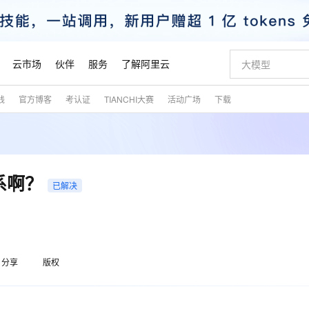
云市场
伙伴
服务
了解阿里云
践
官方博客
考认证
TIANCHI大赛
活动广场
下载
AI 特惠
数据与 API
成为产品伙伴
企业增值服务
最佳实践
价格计算器
AI 场景体
基础软件
产品伙伴合
阿里云认证
市场活动
配置报价
大模型
自助选配和估算价格
步到位
智启 AI 普惠权益
产品生态集成认证中心
企业支持计划
云上春晚
域名与网站
Qwen Audio：打造专属 AI 语音助手
千问官方 MaaS 平台，为开发者和 Agent 而生，新用户赠送 1 亿 + tokens 额度
一句话生成原生
AI Coding
阿里云Maa
2026 阿里云
云服务器 E
为企业打
数据集
Windows
大模型认证
模型
NEW
NEW
格式还原
值低价云产品抢先购
至高享 1亿+免费 tokens，加速 Al 应用落地
提供智能易用的域名与建站服务
Qwen-Audio-3.0-Realtime 端到端实时语音角色扮演
输入一句话想法,
智能编程，一键
安全可靠、
产品生态伙伴
专家技术服务
云上奥运之旅
弹性计算合作
阿里云中企出
手机三要素
宝塔 Linux
全部认证
关系啊？
价格优势
已解决
开源旗舰模型
即刻拥有 DeepSeek-V4-Pro
阿里云 OPC 创新助力计划
千问大模型
一键部署幻兽
AI 电商营销
对象存储 O
大模型
产品生态伙伴工作台
企业增值服务台
云栖战略参考
云存储合作计
云栖大会
身份实名认证
CentOS
训练营
推动算力普惠，释放技术红利
最高返9万
真正可用的 1M 上下文,一次完成代码全链路开发
快速构建应用程序和网站，即刻迈出上云第一步
轻松解锁专属 DeepSeek-V4-Pro
至高百万元 Token 补贴，加速一人公司成长
多元化、高性能、安全可靠的大模型服务
一键购买专属
从图文生成到
云上的中国
数据库合作计
活动全景
短信
Docker
图片和
自进化智能体
5 分钟轻松部署专属 QwenPaw
Token Plan 模型订阅计划
数字证书管理服务（原SSL证书）
高效搭建 AI
AI 广告创作
无影云电脑
企业成长
NEW
HOT
信息公告
看见新力量
云网络合作计
OCR 文字识别
JAVA
越聪明
证享300元代金券
全托管，含MySQL、PostgreSQL、SQL Server、MariaDB多引擎
Qwen3.8-Max 首发尝鲜，限时加量 10 倍，夜间低至2折
实现全站HTTPS，呈现可信的WEB访问
从聊天伙伴进化为能主动干活的本地数字员工
图文、视频一
随时随地安
魔搭 Mode
Kimi-K3
HappyHors
分享
版权
NEW
loud
服务实践
官网公告
金融模力时刻
Salesforce O
版
发票查验
全能环境
Claude Code + GStack 打造工程团队
千问办公，限时限量积分加倍
Qoder
低代码高效构
AI 建站
短信服务
型
NEW
作计划
Kimi 最新旗舰模型，长程编程与推理利器
让文字生成流
计划
创新中心
魔搭 ModelSc
健康状态
理服务
让AI从“聊天伙伴”进化为能干活的“数字员工”
安装技能 GStack，拥有专属 AI 工程团队
你的AI工作搭子，覆盖日常办公高频场景
面向真实软件的智能体编程平台
0 代码专业建
客户案例
天气预报查询
操作系统
态合作计划