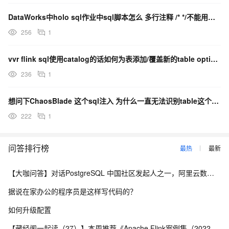
DataWorks中holo sql作业中sql脚本怎么 多行注释 /* */不能用吗？
256
1
vvr flink sql使用catalog的话如何为表添加/覆盖新的table option呢？
236
1
想问下ChaosBlade 这个sql注入 为什么一直无法识别table这个标签？
222
1
问答排行榜
最热
最新
【大咖问答】对话PostgreSQL 中国社区发起人之一，阿里云数据库高级专家 德哥
据说在家办公的程序员是这样写代码的？
如何升级配置
【藏经阁一起读（27）】本周推荐《Apache Flink案例集（2022版）》，你有哪些心得？