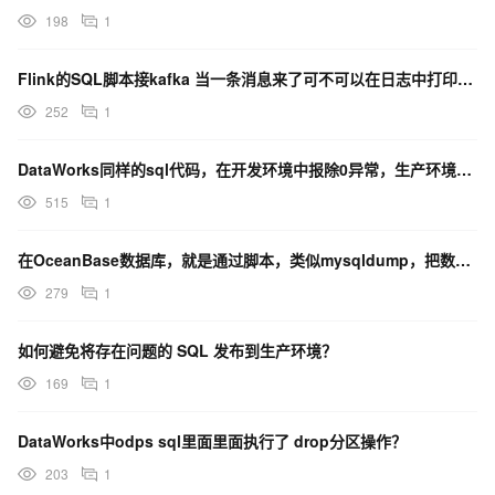
198
1
Flink的SQL脚本接kafka 当一条消息来了可不可以在日志中打印出来？
252
1
DataWorks同样的sql代码，在开发环境中报除0异常，生产环境就不报错，什么原因呢？
515
1
在OceanBase数据库，就是通过脚本，类似mysqldump，把数据导出成sql语句文件?
279
1
如何避免将存在问题的 SQL 发布到生产环境？
169
1
DataWorks中odps sql里面里面执行了 drop分区操作？
203
1