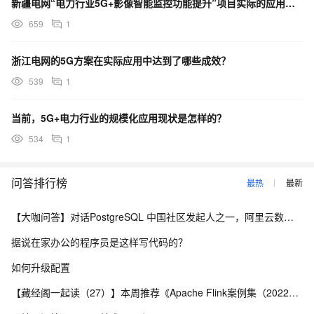
新疆电网“电力行业5G+影像智能监控功能提升”项目实际的应用有哪几方面？
659
1
浙江电网的5G方案在实际应用中达到了哪些成效？
539
1
当前，5G+电力行业的规模化应用现状是怎样的？
534
1
问答排行榜
最热
最新
【大咖问答】对话PostgreSQL 中国社区发起人之一，阿里云数据库高级专家 德哥
据说在家办公的程序员是这样写代码的？
如何升级配置
【藏经阁一起读（27）】本周推荐《Apache Flink案例集（2022版）》，你有哪些心得？