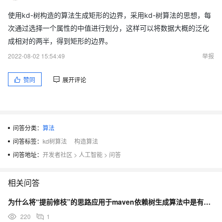
使用kd-树构造的算法生成矩形的边界，采用kd-树算法的思想，每
次通过选择一个属性的中值进行划分，这样可以将数据大概的泛化
成相对的两半，得到矩形的边界。
2022-08-02 15:54:49
举报
赞同
展开评论
问答分类：
算法
问答标签：
kd树算法
构造算法
问答地址：
开发者社区
>
人工智能
>
问答
相关问答
为什么将“提前修枝”的思路应用于maven依赖树生成算法中是有效的？
220
1