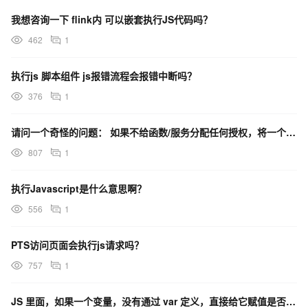
我想咨询一下 flink内 可以嵌套执行JS代码吗？
462
1
执行js 脚本组件 js报错流程会报错中断吗？
376
1
请问一个奇怪的问题： 如果不给函数/服务分配任何授权，将一个函数作为沙箱用于执行用户提交的js代码，
807
1
执行Javascript是什么意思啊？
556
1
PTS访问页面会执行js请求吗？
757
1
JS 里面，如果一个变量，没有通过 var 定义，直接给它赋值是否可以执行？