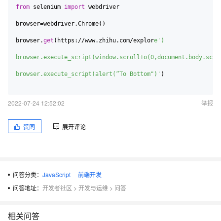
from
 selenium 
import
 webdriver

browser=webdriver.Chrome()

browser.
get
(https://www.zhihu.com/explor
e')

browser.execute_script(window.scrollTo(0,document.body.scrol
browser.execute_script(alert(“To Bottom")'
)

2022-07-24 12:52:02
举报
赞同
展开评论
问答分类：
JavaScript
前端开发
问答地址：
开发者社区
>
开发与运维
>
问答
相关问答