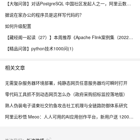
【大咖问答】对话PostgreSQL 中国社区发起人之一，阿里云数据库高级专家 德哥
据说在家办公的程序员是这样写代码的？
如何升级配置
【藏经阁一起读（27）】本周推荐《Apache Flink案例集（2022版）》，你有哪些心得？
【精品问答】python技术1000问(1)
相关文章
无需复杂服务器环境部署，纯静态网页任意服务器均可瞬时打开
零代码工具抓不到动态网页怎么办（政府采购招标监控落地版）
熟人伪装电子请柬社交钓鱼攻击社工机理与全链路防御体系研究
阿里云秒悟 Meoo：人人可用的AI应用创作平台，新用户送 12000积分，订阅套餐首月9.9元起