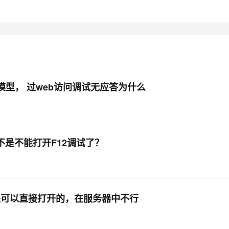
AI 应用
10分钟微调：让0.6B模型媲美235B模
多模态数据信
型
依托云原生高可用架构,实现Dify私有化部署
用1%尺寸在特定领域达到大模型90%以上效果
一个 AI 助手
超强辅助，Bol
即刻拥有 DeepSeek-R1 满血版
在企业官网、通讯软件中为客户提供 AI 客服
多种方案随心选，轻松解锁专属 DeepSeek
的数据模型， 过web访问调试无应答为什么
不是不能打开F12调试了？
是可以直接打开的，在服务器中不行