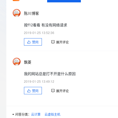
存储
天池大赛
Qwen3.7-Plus
云解析DNS
解决方案免费试用 新老
电子合同
最高领取价值200元试用
能看、能想、能动手的多模
安全
网络与CDN
AI 算法大赛
陈川博客
畅捷通
大数据开发治理平台 Data
AI 产品 免费试用
网络
安全
云开发大赛
Qwen3-VL-Plus
Tableau 订阅
按f12看看 有没有网络请求
1亿+ 大模型 tokens 和 
可观测
入门学习赛
中间件
2019-01-25 13:52:36
AI空中课堂在线直播课
云防火墙
140+云产品 免费试用
上云与迁云
赞同
展开评论
云原生的云上边界网络安全
产品新客免费试用，最长1
数据库
生态解决方案
大模型服务
企业出海
大模型ACA认证体验
大数据计算
助力企业全员 AI 认知与能
行业生态解决方案
飘菱
千问AI平台-Token Plan
政企业务
媒体服务
开发者生态解决方案
我的网站总是打不开是什么原因
企业服务与云通信
千问AI平台-模型体验
AI 开发和 AI 应用解决
2019-01-25 13:49:12
在线体验全尺寸、多种模态
域名与网站
赞同
展开评论
Happy 系列大模型
终端用户计算
Serverless
问答分类：
云计算
云虚拟主机
开发工具