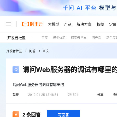
大模型
产品
解决方案
权益
定价
开发者社区
首页
模型体验
探索云世界
问产品
动手实
大模型
产品
解决方案
权益
定价
云市场
伙伴
服务
了解阿里云
精选产品
精选解决方案
普惠上云
产品定价
精选商城
成为销售伙伴
售前咨询
为什么选择阿里云
千问AI平台
开发者社区
问答
正文
了解云产品的定价详情
大模型服务平台百炼
千问办公，解锁你的工作
普惠上云 官方力荐
分销伙伴
在线服务
网站建设
什么是云计算
大
大模型服务与应用平台
企业级Agent产品，直接
云服务器38元/年起，超
咨询伙伴
多端小程序
技术领先
请问Web服务器的调试有哪里
云上成本管理
售后服务
轻量应用服务器
Agency Agents：拥
官方推荐返现计划
大模型
精选产品
精选解决方案
Salesforce 国际版订阅
稳定可靠
管理和优化成本
推荐新用户得奖励，单订单
销售伙伴合作计划
自助服务
友盟天域
安全合规
请问Web服务器的调试有哪里的
人工智能与机器学习
AI
文本生成
云数据库 RDS
HappyHorse 打造一
云工开物
无影生态合作计划
在线服务
观测云
分析师报告
高校专属算力普惠，学生认
飘菱
2019-01-25 13:48:54
594
分享
版
计算
互联网应用开发
Qwen3.8-Max
HOT
Salesforce On Alibaba C
工单服务
Tuya 物联网平台阿里云
研究报告与白皮书
人工智能平台 PAI
快速拥有专属 OpenClaw
大模
Consulting Partner 合
大数据
容器
智能体时代全能旗舰模型
免费试用
短信专区
一站式AI开发、训练和推
蓝凌 OA
2
条回答
写回答
AI 大模型销售与服务生
现代化应用