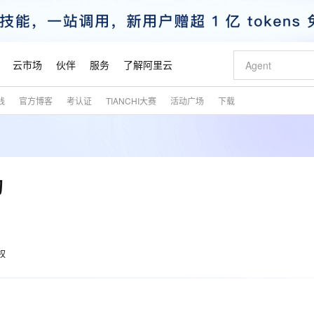
云市场
伙伴
服务
了解阿里云
践
官方博客
考认证
TIANCHI大赛
活动广场
下载
AI 特惠
数据与 API
成为产品伙伴
企业增值服务
最佳实践
价格计算器
AI 场景体
基础软件
产品伙伴合
阿里云认证
市场活动
配置报价
大模型
自助选配和估算价格
新方式
睿译宝，AI翻译排版一步到位
智启 AI 普惠权益
产品生态集成认证中心
企业支持计划
云上春晚
域名与网站
千问官方 MaaS 平台，为开发者和 Agent 而生，新用户赠送 1 亿 + tokens 额度
Qwen Aud
AI Coding
阿里云Maa
2026 阿里云
云服务器 E
为企业打
数据集
Windows
大模型认证
模型
NEW
NEW
交付可用成果
值低价云产品抢先购
上传文档即自动完成翻译和格式还原
至高享 1亿+免费 tokens，加速 Al 应用落地
提供智能易用的域名与建站服务
智能编程，一键
安全可靠、
产品生态伙伴
专家技术服务
云上奥运之旅
弹性计算合作
阿里云中企出
手机三要素
宝塔 Linux
全部认证
的
价格优势
有专属领域专家
GLM-5.2：长任务时代开源旗舰模型
阿里云 OPC 创新助力计划
千问大模型
即刻拥有 DeepS
AI 电商营销
对象存储 O
大模型
产品生态伙伴工作台
企业增值服务台
云栖战略参考
云存储合作计
云栖大会
身份实名认证
CentOS
训练营
推动算力普惠，释放技术红利
最高返9万
多领域专家智能体,一键组建 AI 虚拟交付团队
快速构建应用程序和网站，即刻迈出上云第一步
至高百万元 Token 补贴，加速一人公司成长
多元化、高性能、安全可靠的大模型服务
真正可用的 1M 上下文,一次完成代码全链路开发
轻松解锁专属 Dee
从图文生成到
云上的中国
数据库合作计
活动全景
短信
Docker
图片和
站式影视创作平台
Hermes Agent，打造自进化智能体
Token Plan 模型订阅计划
数字证书管理服务（原SSL证书）
5 分钟轻松部署
AI 广告创作
无影云电脑
企业成长
NEW
信息公告
看见新力量
云网络合作计
OCR 文字识别
JAVA
证享300元代金券
可视化编排打通从文字构思到成片全链路闭环
全托管，含MySQL、PostgreSQL、SQL Server、MariaDB多引擎
自主进化，持久记忆，越用越聪明
Qwen3.8-Max 首发尝鲜，限时加量 10 倍，夜间低至2折
实现全站HTTPS，呈现可信的WEB访问
图文、视频一
随时随地安
权
魔搭 Mode
Kimi-K3
HappyHors
NEW
loud
服务实践
官网公告
金融模力时刻
Salesforce O
版
发票查验
全能环境
Claude Code + GStack 打造工程团队
千问办公，限时限量积分加倍
Qoder
低代码高效构
AI 建站
短信服务
型
NEW
作计划
Kimi 最新旗舰模型，长程编程与推理利器
让文字生成流
计划
创新中心
魔搭 ModelSc
健康状态
理服务
让AI从“聊天伙伴”进化为能干活的“数字员工”
安装技能 GStack，拥有专属 AI 工程团队
你的AI工作搭子，覆盖日常办公高频场景
面向真实软件的智能体编程平台
0 代码专业建
客户案例
天气预报查询
操作系统
态合作计划