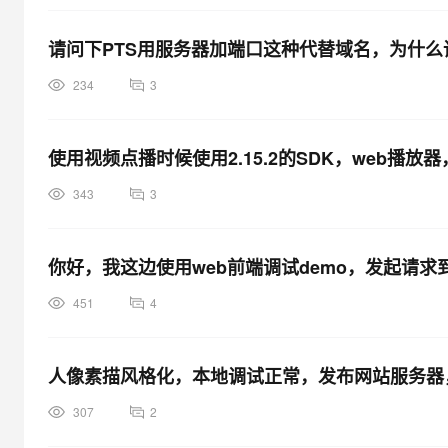
请问下PTS用服务器加端口这种代替域名，为什么
234
3
使用视频点播时候使用2.15.2的SDK，web
343
3
你好，我这边使用web前端调试demo，发起请求到http:/
451
4
人像素描风格化，本地调试正常，发布网站服务器
307
2