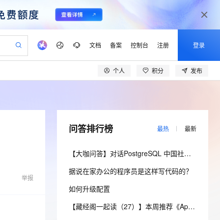
文档
备案
控制台
注册
登录
个人
积分
发布
验
作计划
器
AI 活动
专业服务
服务伙伴合作计划
开发者社区
加入我们
产品动态
服务平台百炼
阿里云 OPC 创新助力计划
一站式生成采购清单，支持单品或批量购买
io：打造专属 AI 语音助手
S产品伙伴计划（繁花）
峰会
CS
造的大模型服务与应用开发平台
一句话生成原生可编辑精美 PPT 文稿
AI 生产力先锋
Al MaaS 服务伙伴赋能合作
域名
博文
Careers
至高可申请百万元
Qwen3.8-Max 模型上线
开启高性价比 AI 编程新体验
弹性可伸缩的云计算服务
Qwen-Audio-3.0-Realtime 端到端实时语音角色扮演
输入一句话想法, 轻松生成专业的 PPT
先锋实践拓展 AI 生产力的边界
Token 补贴，五大权
计划
海大会
伙伴信用分合作计划
商标
问答
社会招聘
问答排行榜
最热
最新
益加速 OPC 成功
eek-V4-Pro
SS
一键部署幻兽帕鲁游戏服务器
飞天发布时刻
HOT
Open Search 向量检索版支
划
备案
电子书
校园招聘
pSeek-V4-Pro
视频创作，一键激活电商全链路生产力
稳定、安全、高性价比、高性能的云存储服务
一键购买专属联机服务器，轻松开启游戏
所见，即是所愿
持视频检索 Pipeline 功能
更多支持
【大咖问答】对话PostgreSQL 中国社区发起人之一，阿里云数据库高级专家 德哥
划
公司注册
镜像站
视频生成
语音识别与合成
专属 QwenPaw
漫剧工坊：一站式动画创作平台
AI 实训营
HOT
应用身份服务 (IDaaS)
据说在家办公的程序员是这样写代码的？
合作伙伴培训与认证
划
上云迁移
站生成，高效打造优质广告素材
全接入的云上超级电脑
从聊天伙伴进化为能主动干活的本地数字员工
快速生产连贯的高质量长漫剧
从基础到进阶，Agent 创客手把手教你
OpenClaw 管理能力上线
举报
lScope
我要反馈
e-1.1-T2V
Qwen3-TTS-Flash
如何升级配置
查询合作伙伴
n Alibaba Cloud ISV 合作
代维服务
建企业门户网站
10 分钟搭建微信、支付宝小程序
MaxCompute MaxFrame 提
畅细腻的高质量视频
离线语音合成大模型，多语言方言自适应，低延迟高稳定
创新加速
ope
登录合作伙伴管理后台
【藏经阁一起读（27）】本周推荐《Apache Flink案例集（2022版）》，你有哪些心得？
我要建议
站，无忧落地极速上线
以可视化方式快速构建移动和 PC 门户网站
国内短信简单易用，安全可靠，秒级触达，全球覆盖200+国家和地区。
高效部署网站，快速应用到小程序
供自动弹性内存功能