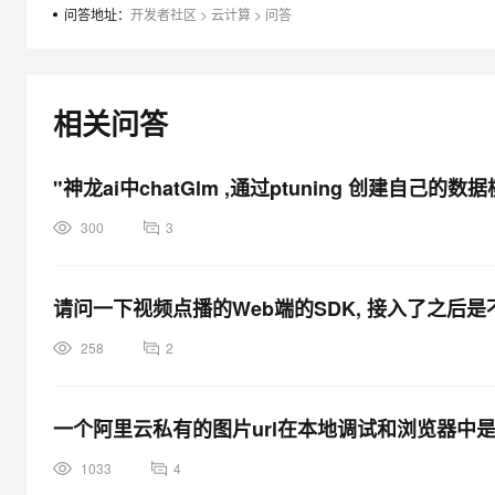
大模型解决方案
问答地址：
开发者社区
>
云计算
>
问答
迁移与运维管理
快速部署 Dify，高效搭建 
专有云
相关问答
10 分钟在聊天系统中增加
"神龙ai中chatGlm ,通过ptuning 创建自己
300
3
请问一下视频点播的Web端的SDK, 接入了之后是
258
2
一个阿里云私有的图片url在本地调试和浏览器中
1033
4