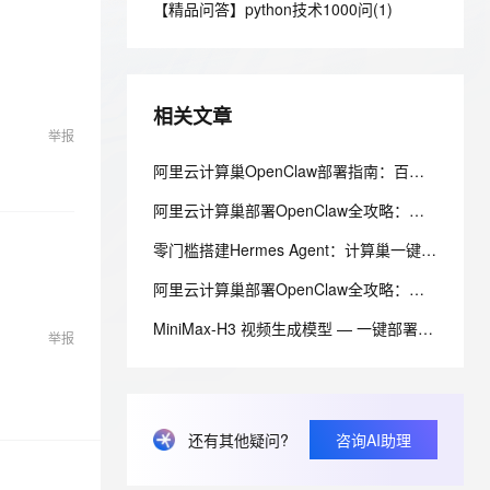
安全
【精品问答】python技术1000问(1)
我要投诉
e-1.1-I2V
Cosyvoice-V3-Flash
PolarDB
上云场景组合购
Milvus 弹性伸缩功能新增节
伴
漫剧创作，剧本、分镜、视频高效生成
100%兼容MySQL、PostgreSQL，兼容Oracle，支持集中和分布式
覆盖90%+业务场景，专享组合折扣价
点支持范围
畅自然，细节丰富
高表现力语音合成大模型，语音克隆听感自然
VPN
ernetes 版 ACK
云聚AI 严选权益
AI 原生数据库服务发布
SSL 证书
2V
Fun-ASR
，一键激活高效办公新体验
理容器应用的 K8s 服务
精选AI产品，从模型到应用全链提效
Agent 数据网关
相关文章
文戏情感细腻自然，动作戏激烈拳拳到肉，实现更强表演能力
支持中英文自由切换，具备更强的噪声鲁棒性
堡垒机
举报
AI 用量加速计划
云原生数据库 PolarDB
防火墙
阿里云计算巢OpenClaw部署指南：百炼Coding Plan/Token Plan接入与性能优化全解
、识别商机，让客服更高效、服务更出色。
新老同享，达量后返
Agentic Database 发布
主机安全
应用
阿里云计算巢部署OpenClaw全攻略：百炼Coding Plan与Token Plan配置实战指南
零门槛搭建Hermes Agent：计算巢一键部署+百炼双Plan配置完整教程
千问办公
NEW
AI 应用及服务市场
的智能体编程平台
一站式AI生产力平台
阿里云计算巢部署OpenClaw全攻略：百炼Coding Plan与Token Plan配置实战详解
AI 应用
伶鹊
MiniMax-H3 视频生成模型 — 一键部署与使用指南
举报
企业级人与Agent协作平台，接入和调度多个数字员工
智能客服平台，对话机器人、对话分析、智能外呼
大模型
大模型服务平台百炼 - 全妙
自然语言处理
应用创作平台
多模态内容创作工具，已接入 DeepSeek
数据标注
还有其他疑问?
咨询AI助理
机器学习