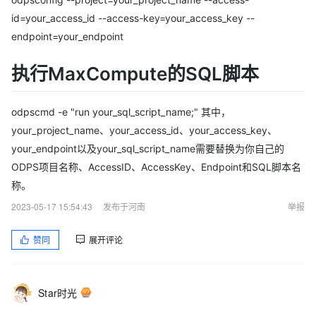
id=your_access_id --access-key=your_access_key --
endpoint=your_endpoint
执行MaxCompute的SQL脚本
odpscmd -e "run your_sql_script_name;" 其中，
your_project_name、your_access_id、your_access_key、
your_endpoint以及your_sql_script_name需要替换为你自己的
ODPS项目名称、AccessID、AccessKey、Endpoint和SQL脚本名
称。
2023-05-17 15:54:43
发布于河南
举报
赞同
展开评论
Star时光