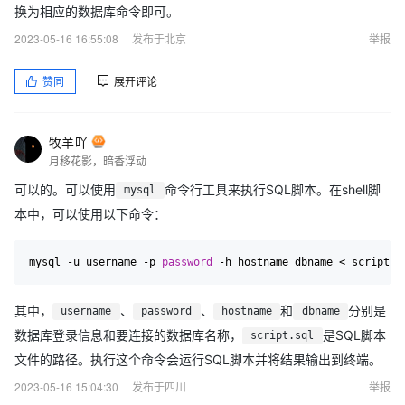
换为相应的数据库命令即可。
2023-05-16 16:55:08
发布于北京
举报
赞同
展开评论
牧羊吖
月移花影，暗香浮动
可以的。可以使用
命令行工具来执行SQL脚本。在shell脚
mysql
本中，可以使用以下命令：
mysql -u username -p 
password
 -h hostname dbname < script.
s
其中，
、
、
和
分别是
username
password
hostname
dbname
数据库登录信息和要连接的数据库名称，
是SQL脚本
script.sql
文件的路径。执行这个命令会运行SQL脚本并将结果输出到终端。
2023-05-16 15:04:30
发布于四川
举报