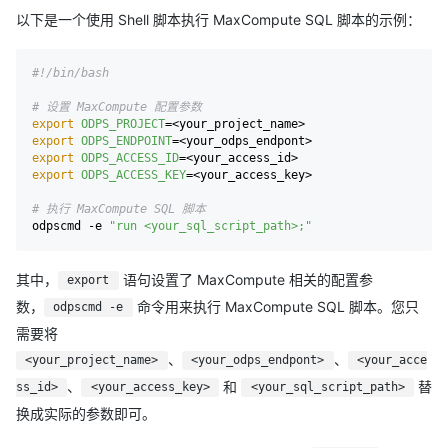
以下是一个使用 Shell 脚本执行 MaxCompute SQL 脚本的示例：
#!/bin/bash
# 设置 MaxCompute 配置参数
export
ODPS_PROJECT
export
ODPS_ENDPOINT
export
ODPS_ACCESS_ID
export
ODPS_ACCESS_KEY
=<your_access_key>

# 执行 MaxCompute SQL 脚本
odpscmd -e 
"run <your_sql_script_path>;"
其中，
语句设置了 MaxCompute 相关的配置参
export
数，
命令用来执行 MaxCompute SQL 脚本。您只
odpscmd -e
需要将
、
、
<your_project_name>
<your_odps_endpont>
<your_acce
、
和
替
ss_id>
<your_access_key>
<your_sql_script_path>
换成实际的参数即可。