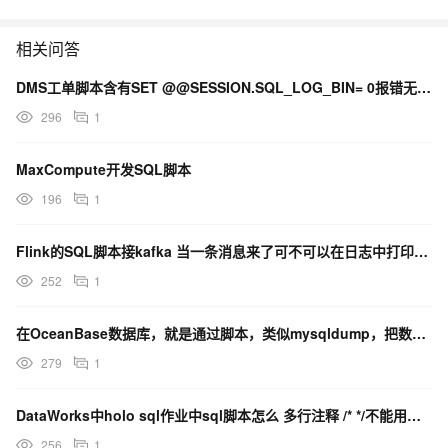
相关问答
DMS工单脚本含有SET @@SESSION.SQL_LOG_BIN= 0报错无权限
296
1
MaxCompute开发SQL脚本
196
1
Flink的SQL脚本接kafka 当一条消息来了可不可以在日志中打印出来？
252
1
在OceanBase数据库，就是通过脚本，类似mysqldump，把数据导出成sql语句文件?
279
1
DataWorks中holo sql作业中sql脚本怎么 多行注释 /* */不能用吗？
256
1