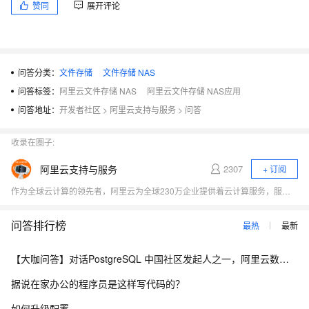
赞同
展开评论
问答分类：
文件存储
文件存储 NAS
问答标签：
阿里云文件存储 NAS
阿里云文件存储 NAS应用
问答地址：
开发者社区
>
阿里云支持与服务
>
问答
收录在圈子:
阿里云支持与服务
2307
+ 订阅
作为全球云计算的领先者，阿里云为全球230万企业提供着云计算服务，服务范围覆盖200多个国家和地区。我们致力于为企业、政府等组织机构提供安全可靠的云计算服务，给用户带来极速愉悦的服务体验。
问答排行榜
最热
最新
【大咖问答】对话PostgreSQL 中国社区发起人之一，阿里云数据库高级专家 德哥
据说在家办公的程序员是这样写代码的？
如何升级配置