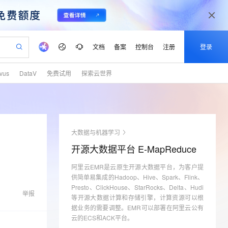
文档
备案
控制台
注册
登录
lvus
DataV
免费试用
探索云世界
验
作计划
器
AI 活动
专业服务
服务伙伴合作计划
开发者社区
加入我们
产品动态
服务平台百炼
阿里云 OPC 创新助力计划
一站式生成采购清单，支持单品或批量购买
io：打造专属 AI 语音助手
S产品伙伴计划（繁花）
峰会
CS
造的大模型服务与应用开发平台
一句话生成原生可编辑精美 PPT 文稿
AI 生产力先锋
Al MaaS 服务伙伴赋能合作
域名
博文
Careers
至高可申请百万元
Qwen3.8-Max 模型上线
开启高性价比 AI 编程新体验
弹性可伸缩的云计算服务
Qwen-Audio-3.0-Realtime 端到端实时语音角色扮演
输入一句话想法, 轻松生成专业的 PPT
先锋实践拓展 AI 生产力的边界
Token 补贴，五大权
计划
海大会
伙伴信用分合作计划
商标
问答
社会招聘
大数据与机器学习
益加速 OPC 成功
eek-V4-Pro
SS
一键部署幻兽帕鲁游戏服务器
飞天发布时刻
HOT
Open Search 向量检索版支
划
备案
电子书
校园招聘
开源大数据平台 E-MapReduce
pSeek-V4-Pro
视频创作，一键激活电商全链路生产力
稳定、安全、高性价比、高性能的云存储服务
一键购买专属联机服务器，轻松开启游戏
所见，即是所愿
持视频检索 Pipeline 功能
更多支持
划
公司注册
镜像站
视频生成
语音识别与合成
阿里云EMR是云原生开源大数据平台，为客户提
专属 QwenPaw
漫剧工坊：一站式动画创作平台
AI 实训营
HOT
应用身份服务 (IDaaS)
合作伙伴培训与认证
供简单易集成的Hadoop、Hive、Spark、Flink、
划
上云迁移
站生成，高效打造优质广告素材
全接入的云上超级电脑
从聊天伙伴进化为能主动干活的本地数字员工
快速生产连贯的高质量长漫剧
从基础到进阶，Agent 创客手把手教你
OpenClaw 管理能力上线
Presto、ClickHouse、StarRocks、Delta、Hudi
lScope
我要反馈
e-1.1-T2V
Qwen3-TTS-Flash
举报
查询合作伙伴
等开源大数据计算和存储引擎，计算资源可以根
n Alibaba Cloud ISV 合作
代维服务
建企业门户网站
10 分钟搭建微信、支付宝小程序
MaxCompute MaxFrame 提
畅细腻的高质量视频
离线语音合成大模型，多语言方言自适应，低延迟高稳定
据业务的需要调整。EMR可以部署在阿里云公有
创新加速
ope
登录合作伙伴管理后台
我要建议
站，无忧落地极速上线
以可视化方式快速构建移动和 PC 门户网站
国内短信简单易用，安全可靠，秒级触达，全球覆盖200+国家和地区。
高效部署网站，快速应用到小程序
供自动弹性内存功能
云的ECS和ACK平台。