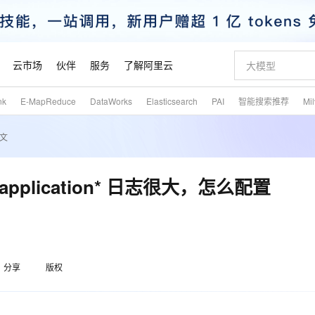
云市场
伙伴
服务
了解阿里云
nk
E-MapReduce
DataWorks
Elasticsearch
PAI
智能搜索推荐
Mi
AI 特惠
数据与 API
成为产品伙伴
企业增值服务
最佳实践
价格计算器
AI 场景体
基础软件
产品伙伴合
阿里云认证
市场活动
配置报价
大模型
文
自助选配和估算价格
新方式
睿译宝，AI翻译排版一步到位
智启 AI 普惠权益
产品生态集成认证中心
企业支持计划
云上春晚
域名与网站
千问官方 MaaS 平台，为开发者和 Agent 而生，新用户赠送 1 亿 + tokens 额度
Qwen Aud
AI Coding
阿里云Maa
2026 阿里云
云服务器 E
为企业打
数据集
Windows
大模型认证
模型
NEW
NEW
交付可用成果
值低价云产品抢先购
上传文档即自动完成翻译和格式还原
至高享 1亿+免费 tokens，加速 Al 应用落地
提供智能易用的域名与建站服务
智能编程，一键
安全可靠、
产品生态伙伴
专家技术服务
云上奥运之旅
弹性计算合作
阿里云中企出
手机三要素
宝塔 Linux
全部认证
rs/application* 日志很大，怎么配置
价格优势
有专属领域专家
GLM-5.2：长任务时代开源旗舰模型
阿里云 OPC 创新助力计划
千问大模型
即刻拥有 DeepS
AI 电商营销
对象存储 O
大模型
产品生态伙伴工作台
企业增值服务台
云栖战略参考
云存储合作计
云栖大会
身份实名认证
CentOS
训练营
推动算力普惠，释放技术红利
最高返9万
多领域专家智能体,一键组建 AI 虚拟交付团队
快速构建应用程序和网站，即刻迈出上云第一步
至高百万元 Token 补贴，加速一人公司成长
多元化、高性能、安全可靠的大模型服务
真正可用的 1M 上下文,一次完成代码全链路开发
轻松解锁专属 Dee
从图文生成到
云上的中国
数据库合作计
活动全景
短信
Docker
图片和
站式影视创作平台
Hermes Agent，打造自进化智能体
Token Plan 模型订阅计划
数字证书管理服务（原SSL证书）
5 分钟轻松部署
AI 广告创作
无影云电脑
企业成长
NEW
信息公告
看见新力量
云网络合作计
OCR 文字识别
JAVA
证享300元代金券
可视化编排打通从文字构思到成片全链路闭环
全托管，含MySQL、PostgreSQL、SQL Server、MariaDB多引擎
自主进化，持久记忆，越用越聪明
Qwen3.8-Max 首发尝鲜，限时加量 10 倍，夜间低至2折
实现全站HTTPS，呈现可信的WEB访问
图文、视频一
随时随地安
魔搭 Mode
Kimi-K3
HappyHors
分享
版权
NEW
loud
服务实践
官网公告
金融模力时刻
Salesforce O
版
发票查验
全能环境
Claude Code + GStack 打造工程团队
千问办公，限时限量积分加倍
Qoder
低代码高效构
AI 建站
短信服务
型
NEW
作计划
Kimi 最新旗舰模型，长程编程与推理利器
让文字生成流
计划
创新中心
魔搭 ModelSc
健康状态
理服务
让AI从“聊天伙伴”进化为能干活的“数字员工”
安装技能 GStack，拥有专属 AI 工程团队
你的AI工作搭子，覆盖日常办公高频场景
面向真实软件的智能体编程平台
0 代码专业建
客户案例
天气预报查询
操作系统
态合作计划