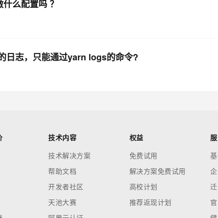
0中做什么配置吗 ？
的日志，只能通过yarn logs的命令?
价
技术内容
权益
服
技术解决方案
免费试用
基
帮助文档
解决方案免费试用
企
开发者社区
高校计划
迁
天池大赛
推荐返现计划
官
器
阿里云认证
健