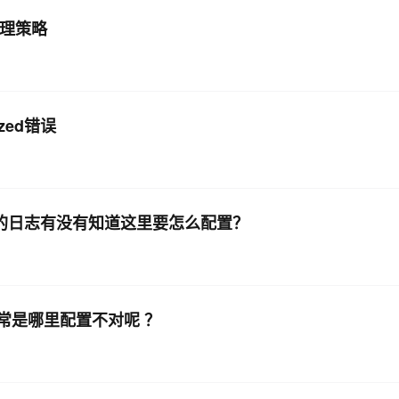
清理策略
AI 应用
10分钟微调：让0.6B模型媲美235B模
多模态数据信
型
依托云原生高可用架构,实现Dify私有化部署
用1%尺寸在特定领域达到大模型90%以上效果
一个 AI 助手
超强辅助，Bol
即刻拥有 DeepSeek-R1 满血版
ized错误
在企业官网、通讯软件中为客户提供 AI 客服
多种方案随心选，轻松解锁专属 DeepSeek
收集容器中的日志有没有知道这里要怎么配置？
这个异常是哪里配置不对呢 ？