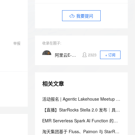
安全
我要投诉
e-1.1-I2V
Cosyvoice-V3-Flash
PolarDB
上云场景组合购
Milvus 弹性伸缩功能新增节
伴
漫剧创作，剧本、分镜、视频高效生成
100%兼容MySQL、PostgreSQL，兼容Oracle，支持集中和分布式
覆盖90%+业务场景，专享组合折扣价
点支持范围
畅自然，细节丰富
高表现力语音合成大模型，语音克隆听感自然
VPN
我要提问
ernetes 版 ACK
云聚AI 严选权益
AI 原生数据库服务发布
SSL 证书
2V
Fun-ASR
，一键激活高效办公新体验
理容器应用的 K8s 服务
精选AI产品，从模型到应用全链提效
Agent 数据网关
文戏情感细腻自然，动作戏激烈拳拳到肉，实现更强表演能力
支持中英文自由切换，具备更强的噪声鲁棒性
堡垒机
AI 用量加速计划
云原生数据库 PolarDB
收录在圈子:
举报
防火墙
、识别商机，让客服更高效、服务更出色。
新老同享，达量后返
Agentic Database 发布
阿里云E-MapReduce
2323
+ 订阅
主机安全
应用
千问办公
NEW
AI 应用及服务市场
的智能体编程平台
一站式AI生产力平台
相关文章
AI 应用
伶鹊
企业级人与Agent协作平台，接入和调度多个数字员工
智能客服平台，对话机器人、对话分析、智能外呼
大模型
活动报名 | Agentic Lakehouse Meetup · 北京站，从开源技术创新到多模态数据智能化
大模型服务平台百炼 - 全妙
自然语言处理
【直播】StarRocks Stella 2.0 发布｜具身行业训练数据圈选实战
应用创作平台
多模态内容创作工具，已接入 DeepSeek
数据标注
EMR Serverless Spark AI Function 的双维降本实践
机器学习
淘天集团基于 Fluss、Paimon 与 StarRocks 构建湖流一体数据链路