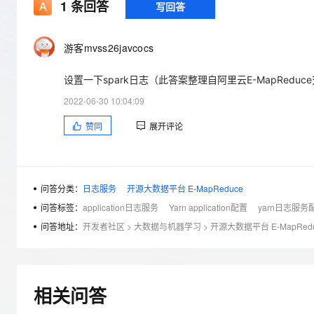
存储
天池大赛
1
条回答
写回答
Qwen3.7-Plus
云解析DNS
解决方案免费试用 新老
电子合同
最高领取价值200元试用
能看、能想、能动手的多模
安全
网络与CDN
AI 算法大赛
畅捷通
游客mvss26javcocs
大数据开发治理平台 Data
AI 产品 免费试用
网络
安全
云开发大赛
Qwen3-VL-Plus
Tableau 订阅
1亿+ 大模型 tokens 和 
设置一下spark日志（此答案整理自阿里云E-MapReduc
可观测
入门学习赛
中间件
AI空中课堂在线直播课
云防火墙
140+云产品 免费试用
2022-06-30 10:04:09
上云与迁云
云原生的云上边界网络安全
产品新客免费试用，最长1
数据库
赞同
展开评论
生态解决方案
大模型服务
企业出海
大模型ACA认证体验
大数据计算
助力企业全员 AI 认知与能
行业生态解决方案
千问AI平台-Token Plan
政企业务
媒体服务
开发者生态解决方案
问答分类：
日志服务
开源大数据平台 E-MapReduce
企业服务与云通信
问答标签：
application日志服务
Yarn application配置
yarn日志服务
千问AI平台-模型体验
AI 开发和 AI 应用解决
在线体验全尺寸、多种模态
问答地址：
开发者社区
>
大数据与机器学习
>
开源大数据平台 E-MapRed
域名与网站
Happy 系列大模型
终端用户计算
Serverless
相关问答
开发工具