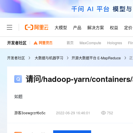
大模型
产品
解决方案
权益
定价
开发者社区
首页
MaxCompute
Hologres
Fli
大模型
产品
解决方案
权益
定价
云市场
伙伴
服务
了解阿里云
精选产品
精选解决方案
普惠上云
产品定价
精选商城
成为销售伙伴
售前咨询
为什么选择阿里云
千问AI平台
开发者社区
大数据与机器学习
开源大数据平台 E-MapReduce
正
了解云产品的定价详情
大模型服务平台百炼
千问办公，解锁你的工作
普惠上云 官方力荐
分销伙伴
在线服务
网站建设
什么是云计算
大
大模型服务与应用平台
企业级Agent产品，直接
云服务器38元/年起，超
咨询伙伴
多端小程序
技术领先
请问/hadoop-yarn/containe
云上成本管理
售后服务
轻量应用服务器
Agency Agents：拥
官方推荐返现计划
大模型
精选产品
精选解决方案
Salesforce 国际版订阅
稳定可靠
管理和优化成本
推荐新用户得奖励，单订单
销售伙伴合作计划
自助服务
友盟天域
安全合规
人工智能与机器学习
AI
如题
文本生成
云数据库 RDS
HappyHorse 打造一
云工开物
无影生态合作计划
在线服务
观测云
分析师报告
高校专属算力普惠，学生认
计算
互联网应用开发
Qwen3.8-Max
游客3oewgrzrf6o5c
2022-06-29 16:46:01
752
HOT
Salesforce On Alibaba C
工单服务
Tuya 物联网平台阿里云
研究报告与白皮书
人工智能平台 PAI
快速拥有专属 OpenClaw
大模
Consulting Partner 合
大数据
容器
智能体时代全能旗舰模型
免费试用
短信专区
一站式AI开发、训练和推
蓝凌 OA
AI 大模型销售与服务生
现代化应用