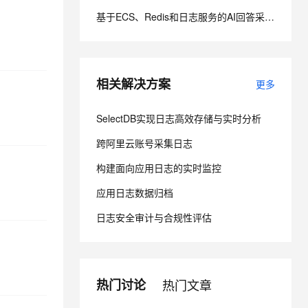
基于ECS、Redis和日志服务的AI回答采集系统上云部署
息提取
与 AI 智能体进行实时音视频通话
从文本、图片、视频中提取结构化的属性信息
构建支持视频理解的 AI 音视频实时通话应用
t.diy 一步搞定创意建站
构建大模型应用的安全防护体系
相关解决方案
更多
通过自然语言交互简化开发流程,全栈开发支持
通过阿里云安全产品对 AI 应用进行安全防护
SelectDB实现日志高效存储与实时分析
跨阿里云账号采集日志
构建面向应用日志的实时监控
应用日志数据归档
日志安全审计与合规性评估
热门讨论
热门文章