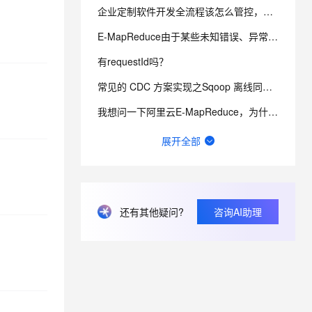
企业定制软件开发全流程该怎么管控，才能不延期不超预算？
E-MapReduce由于某些未知错误、异常或失败，请求处理失败？
有requestId吗？
常见的 CDC 方案实现之Sqoop 离线同步是什么？
我想问一下阿里云E-MapReduce，为什么会报错这个信息呢？
SLS 日志实时入湖是什么？
展开全部
请问为什么不能够在DF的foreachPartition方法调用的函数方法中引用redis模块呢？
阿里云E-MapReduce查看刷新物化视图任务是失败状态，如何解决？
Spark SQL中的Hive表是什么？
还有其他疑问?
咨询AI助理
Apache Spark 3.0 是什么？