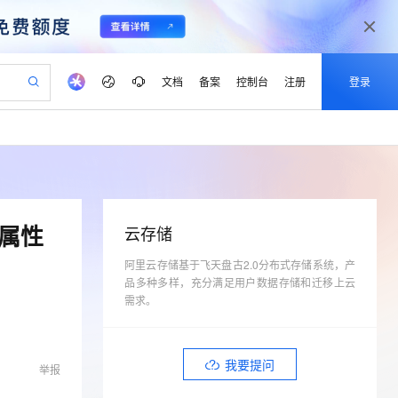
文档
备案
控制台
注册
登录
验
作计划
器
AI 活动
专业服务
服务伙伴合作计划
开发者社区
加入我们
产品动态
服务平台百炼
阿里云 OPC 创新助力计划
一站式生成采购清单，支持单品或批量购买
io：打造专属 AI 语音助手
S产品伙伴计划（繁花）
峰会
CS
造的大模型服务与应用开发平台
一句话生成原生可编辑精美 PPT 文稿
AI 生产力先锋
Al MaaS 服务伙伴赋能合作
域名
博文
Careers
至高可申请百万元
Qwen3.8-Max 模型上线
开启高性价比 AI 编程新体验
弹性可伸缩的云计算服务
Qwen-Audio-3.0-Realtime 端到端实时语音角色扮演
输入一句话想法, 轻松生成专业的 PPT
先锋实践拓展 AI 生产力的边界
Token 补贴，五大权
计划
海大会
伙伴信用分合作计划
商标
问答
社会招聘
的属性
云存储
益加速 OPC 成功
eek-V4-Pro
SS
一键部署幻兽帕鲁游戏服务器
飞天发布时刻
HOT
Open Search 向量检索版支
划
备案
电子书
校园招聘
pSeek-V4-Pro
视频创作，一键激活电商全链路生产力
阿里云存储基于飞天盘古2.0分布式存储系统，产
稳定、安全、高性价比、高性能的云存储服务
一键购买专属联机服务器，轻松开启游戏
所见，即是所愿
持视频检索 Pipeline 功能
更多支持
品多种多样，充分满足用户数据存储和迁移上云
划
公司注册
镜像站
视频生成
语音识别与合成
专属 QwenPaw
漫剧工坊：一站式动画创作平台
AI 实训营
需求。
HOT
应用身份服务 (IDaaS)
合作伙伴培训与认证
划
上云迁移
站生成，高效打造优质广告素材
全接入的云上超级电脑
从聊天伙伴进化为能主动干活的本地数字员工
快速生产连贯的高质量长漫剧
从基础到进阶，Agent 创客手把手教你
OpenClaw 管理能力上线
lScope
我要反馈
e-1.1-T2V
Qwen3-TTS-Flash
查询合作伙伴
n Alibaba Cloud ISV 合作
代维服务
建企业门户网站
10 分钟搭建微信、支付宝小程序
MaxCompute MaxFrame 提
畅细腻的高质量视频
离线语音合成大模型，多语言方言自适应，低延迟高稳定
我要提问
举报
创新加速
ope
登录合作伙伴管理后台
我要建议
站，无忧落地极速上线
以可视化方式快速构建移动和 PC 门户网站
国内短信简单易用，安全可靠，秒级触达，全球覆盖200+国家和地区。
高效部署网站，快速应用到小程序
供自动弹性内存功能