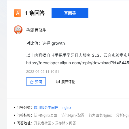
存储
天池大赛
Qwen3.7-Plus
云解析DNS
解决方案免费试用 新老
电子合同
最高领取价值200元试用
能看、能想、能动手的多模
安全
网络与CDN
1
条回答
写回答
AI 算法大赛
畅捷通
大数据开发治理平台 Data
AI 产品 免费试用
网络
安全
云开发大赛
Qwen3-VL-Plus
Tableau 订阅
1亿+ 大模型 tokens 和 
答题百晓生
可观测
入门学习赛
中间件
AI空中课堂在线直播课
云防火墙
140+云产品 免费试用
对比值：选择 growth。
上云与迁云
云原生的云上边界网络安全
产品新客免费试用，最长1
数据库
生态解决方案
大模型服务
以上内容摘自《手把手学习日志服务 SLS，云启实验室
企业出海
大模型ACA认证体验
大数据计算
https://developer.aliyun.com/topic/download?id=844
助力企业全员 AI 认知与能
行业生态解决方案
千问AI平台-Token Plan
政企业务
媒体服务
2022-06-02 11:10:51
开发者生态解决方案
赞同
展开评论
企业服务与云通信
千问AI平台-模型体验
AI 开发和 AI 应用解决
在线体验全尺寸、多种模态
域名与网站
Happy 系列大模型
终端用户计算
问答分类：
应用服务中间件
nginx
问答标签：
访问Nginx页面
访问Nginx配置
行为图表Nginx
分析Ngi
Serverless
问答地址：
开发者社区
>
云存储
>
问答
开发工具