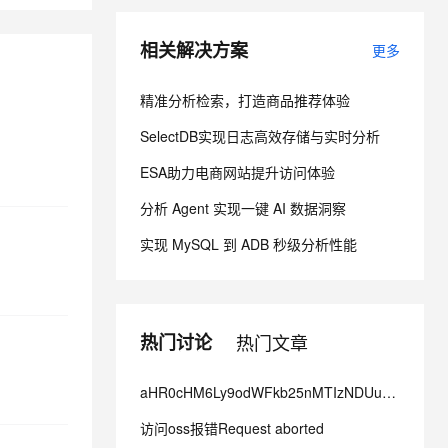
相关解决方案
更多
息提取
与 AI 智能体进行实时音视频通话
从文本、图片、视频中提取结构化的属性信息
构建支持视频理解的 AI 音视频实时通话应用
精准分析检索，打造商品推荐体验
t.diy 一步搞定创意建站
构建大模型应用的安全防护体系
SelectDB实现日志高效存储与实时分析
通过自然语言交互简化开发流程,全栈开发支持
通过阿里云安全产品对 AI 应用进行安全防护
ESA助力电商网站提升访问体验
分析 Agent 实现一键 AI 数据洞察
实现 MySQL 到 ADB 秒级分析性能
热门讨论
热门文章
aHR0cHM6Ly9odWFkb25nMTIzNDUub3NzLWNuLWhhb是什么情况？
访问oss报错Request aborted