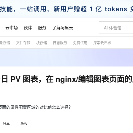
云市场
伙伴
服务
了解阿里云
象存储
文件存储
块存储
日志服务
免费试用
探索云世界
AI 特惠
数据与 API
成为产品伙伴
企业增值服务
最佳实践
价格计算器
AI 场景体
基础软件
产品伙伴合
阿里云认证
市场活动
配置报价
大模型
自助选配和估算价格
新方式
睿译宝，AI翻译排版一步到位
智启 AI 普惠权益
产品生态集成认证中心
企业支持计划
云上春晚
域名与网站
千问官方 MaaS 平台，为开发者和 Agent 而生，新用户赠送 1 亿 + tokens 额度
Qwen Aud
AI Coding
阿里云Maa
2026 阿里云
云服务器 E
为企业打
数据集
Windows
大模型认证
模型
NEW
NEW
交付可用成果
值低价云产品抢先购
上传文档即自动完成翻译和格式还原
至高享 1亿+免费 tokens，加速 Al 应用落地
提供智能易用的域名与建站服务
智能编程，一键
安全可靠、
产品生态伙伴
专家技术服务
云上奥运之旅
弹性计算合作
阿里云中企出
手机三要素
宝塔 Linux
全部认证
PV 图表，在 nginx/编辑图表页面
价格优势
有专属领域专家
GLM-5.2：长任务时代开源旗舰模型
阿里云 OPC 创新助力计划
千问大模型
即刻拥有 DeepS
AI 电商营销
对象存储 O
大模型
产品生态伙伴工作台
企业增值服务台
云栖战略参考
云存储合作计
云栖大会
身份实名认证
CentOS
训练营
推动算力普惠，释放技术红利
最高返9万
多领域专家智能体,一键组建 AI 虚拟交付团队
快速构建应用程序和网站，即刻迈出上云第一步
至高百万元 Token 补贴，加速一人公司成长
多元化、高性能、安全可靠的大模型服务
真正可用的 1M 上下文,一次完成代码全链路开发
轻松解锁专属 Dee
从图文生成到
云上的中国
数据库合作计
活动全景
短信
Docker
图片和
站式影视创作平台
Hermes Agent，打造自进化智能体
Token Plan 模型订阅计划
数字证书管理服务（原SSL证书）
5 分钟轻松部署
AI 广告创作
无影云电脑
企业成长
NEW
信息公告
看见新力量
云网络合作计
OCR 文字识别
JAVA
证享300元代金券
可视化编排打通从文字构思到成片全链路闭环
全托管，含MySQL、PostgreSQL、SQL Server、MariaDB多引擎
自主进化，持久记忆，越用越聪明
Qwen3.8-Max 首发尝鲜，限时加量 10 倍，夜间低至2折
实现全站HTTPS，呈现可信的WEB访问
图文、视频一
随时随地安
图表页面的属性配置区域的对比值怎么选择？
魔搭 Mode
Kimi-K3
HappyHors
NEW
loud
服务实践
官网公告
金融模力时刻
Salesforce O
版
发票查验
全能环境
Claude Code + GStack 打造工程团队
千问办公，限时限量积分加倍
Qoder
低代码高效构
AI 建站
短信服务
型
NEW
作计划
Kimi 最新旗舰模型，长程编程与推理利器
让文字生成流
计划
分享
版权
创新中心
魔搭 ModelSc
健康状态
理服务
让AI从“聊天伙伴”进化为能干活的“数字员工”
安装技能 GStack，拥有专属 AI 工程团队
你的AI工作搭子，覆盖日常办公高频场景
面向真实软件的智能体编程平台
0 代码专业建
客户案例
天气预报查询
操作系统
态合作计划