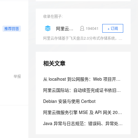
安全
我要投诉
e-1.1-I2V
Cosyvoice-V3-Flash
PolarDB
上云场景组合购
Milvus 弹性伸缩功能新增节
伴
漫剧创作，剧本、分镜、视频高效生成
100%兼容MySQL、PostgreSQL，兼容Oracle，支持集中和分布式
覆盖90%+业务场景，专享组合折扣价
点支持范围
畅自然，细节丰富
高表现力语音合成大模型，语音克隆听感自然
VPN
收录在圈子:
ernetes 版 ACK
云聚AI 严选权益
AI 原生数据库服务发布
SSL 证书
2V
Fun-ASR
阿里云存储服务
194041
+ 订阅
推荐回答
，一键激活高效办公新体验
理容器应用的 K8s 服务
精选AI产品，从模型到应用全链提效
Agent 数据网关
文戏情感细腻自然，动作戏激烈拳拳到肉，实现更强表演能力
支持中英文自由切换，具备更强的噪声鲁棒性
堡垒机
阿里云存储基于飞天盘古2.0分布式存储系统，产品包括对象存储OSS、块存储Block Storage、共享文件存储NAS、表格存储、日志存储与分析、归档存储及混合云存储等，充分满足用户数据存储和迁移上云需求，连续三年跻身全球云存储魔力象限四强。
AI 用量加速计划
云原生数据库 PolarDB
防火墙
、识别商机，让客服更高效、服务更出色。
新老同享，达量后返
Agentic Database 发布
主机安全
应用
相关文章
千问办公
NEW
AI 应用及服务市场
举报
从 localhost 到公网服务：Web 项目开发、部署与上线完整流程
的智能体编程平台
一站式AI生产力平台
AI 应用
阿里云国际站：自动续签完成证书依旧异常？SSL 证书问题定位与处理
伶鹊
企业级人与Agent协作平台，接入和调度多个数字员工
智能客服平台，对话机器人、对话分析、智能外呼
大模型
Debian 安装与使用 Certbot
大模型服务平台百炼 - 全妙
自然语言处理
阿里云微服务引擎 MSE 及 API 网关 2026 年 7 月产品动态
应用创作平台
多模态内容创作工具，已接入 DeepSeek
数据标注
Java 异常与日志规范：错误码、异常处理、日志规约一次讲清
机器学习