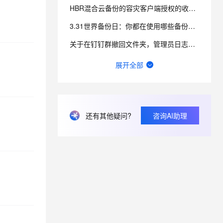
HBR混合云备份的容灾客户端授权的收费是怎样的？我从两个地方看到的不一样，哪个为准？
3.31世界备份日：你都在使用哪些备份方式？
关于在钉钉群撤回文件夹，管理员日志无法查询到文件夹下载记录的问题。
https://amp-message.alicdn.com/upload/ 如何存文件到这里
展开全部
阿里云天池是什么？
对象存储oss免费存储空间，免费流量和免费访问量是多少
还有其他疑问?
咨询AI助理
为什么U0001和U0002在一个分区，U0002和U0003却不在同一个分区呢？
畅意抒怀，以诗会友，写下你的运维打油诗！