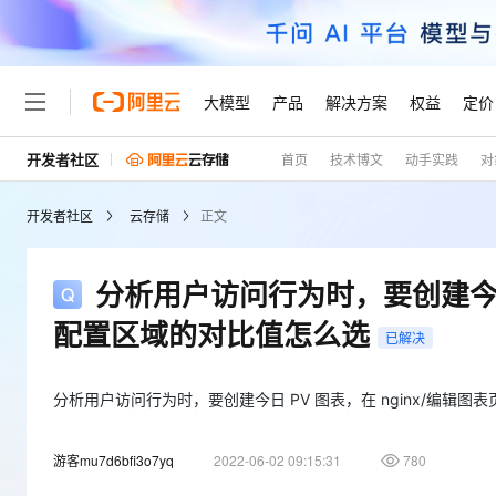
大模型
产品
解决方案
权益
定价
开发者社区
首页
技术博文
动手实践
对
大模型
产品
解决方案
权益
定价
云市场
伙伴
服务
了解阿里云
精选产品
精选解决方案
普惠上云
产品定价
精选商城
成为销售伙伴
售前咨询
为什么选择阿里云
千问AI平台
开发者社区
云存储
正文
了解云产品的定价详情
大模型服务平台百炼
千问办公，解锁你的工作
普惠上云 官方力荐
分销伙伴
在线服务
网站建设
什么是云计算
大
大模型服务与应用平台
企业级Agent产品，直接
云服务器38元/年起，超
咨询伙伴
多端小程序
技术领先
分析用户访问行为时，要创建今日 
云上成本管理
售后服务
轻量应用服务器
Agency Agents：拥
官方推荐返现计划
大模型
精选产品
精选解决方案
Salesforce 国际版订阅
稳定可靠
配置区域的对比值怎么选
管理和优化成本
推荐新用户得奖励，单订单
销售伙伴合作计划
已解决
自助服务
友盟天域
安全合规
人工智能与机器学习
AI
文本生成
云数据库 RDS
HappyHorse 打造一
云工开物
无影生态合作计划
在线服务
观测云
分析师报告
高校专属算力普惠，学生认
分析用户访问行为时，要创建今日 PV 图表，在 nginx/编辑
计算
互联网应用开发
Qwen3.8-Max
HOT
Salesforce On Alibaba C
工单服务
Tuya 物联网平台阿里云
研究报告与白皮书
人工智能平台 PAI
快速拥有专属 OpenClaw
大模
Consulting Partner 合
大数据
容器
智能体时代全能旗舰模型
游客mu7d6bfi3o7yq
2022-06-02 09:15:31
780
免费试用
短信专区
一站式AI开发、训练和推
蓝凌 OA
AI 大模型销售与服务生
现代化应用