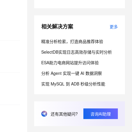
息提取
与 AI 智能体进行实时音视频通话
从文本、图片、视频中提取结构化的属性信息
构建支持视频理解的 AI 音视频实时通话应用
相关解决方案
更多
t.diy 一步搞定创意建站
构建大模型应用的安全防护体系
通过自然语言交互简化开发流程,全栈开发支持
通过阿里云安全产品对 AI 应用进行安全防护
精准分析检索，打造商品推荐体验
SelectDB实现日志高效存储与实时分析
ESA助力电商网站提升访问体验
分析 Agent 实现一键 AI 数据洞察
实现 MySQL 到 ADB 秒级分析性能
还有其他疑问?
咨询AI助理