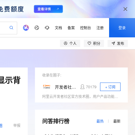
文档
备案
控制台
注册
登录
个人
积分
发布
验
作计划
器
AI 活动
专业服务
服务伙伴合作计划
开发者社区
加入我们
产品动态
服务平台百炼
阿里云 OPC 创新助力计划
一站式生成采购清单，支持单品或批量购买
io：打造专属 AI 语音助手
S产品伙伴计划（繁花）
峰会
CS
造的大模型服务与应用开发平台
一句话生成原生可编辑精美 PPT 文稿
AI 生产力先锋
Al MaaS 服务伙伴赋能合作
域名
博文
Careers
至高可申请百万元
Qwen3.8-Max 模型上线
开启高性价比 AI 编程新体验
弹性可伸缩的云计算服务
Qwen-Audio-3.0-Realtime 端到端实时语音角色扮演
输入一句话想法, 轻松生成专业的 PPT
先锋实践拓展 AI 生产力的边界
Token 补贴，五大权
计划
海大会
收录在圈子:
伙伴信用分合作计划
商标
问答
社会招聘
的显示背
益加速 OPC 成功
eek-V4-Pro
SS
一键部署幻兽帕鲁游戏服务器
飞天发布时刻
HOT
Open Search 向量检索版支
划
备案
电子书
校园招聘
开发者社区官方技术圈
70179
+ 订阅
pSeek-V4-Pro
视频创作，一键激活电商全链路生产力
稳定、安全、高性价比、高性能的云存储服务
一键购买专属联机服务器，轻松开启游戏
所见，即是所愿
持视频检索 Pipeline 功能
更多支持
阿里云开发者社区官方技术圈，用户产品功能发布、用户反馈收集等。
划
公司注册
镜像站
视频生成
语音识别与合成
专属 QwenPaw
漫剧工坊：一站式动画创作平台
AI 实训营
HOT
应用身份服务 (IDaaS)
合作伙伴培训与认证
划
上云迁移
站生成，高效打造优质广告素材
全接入的云上超级电脑
从聊天伙伴进化为能主动干活的本地数字员工
快速生产连贯的高质量长漫剧
从基础到进阶，Agent 创客手把手教你
OpenClaw 管理能力上线
lScope
我要反馈
e-1.1-T2V
Qwen3-TTS-Flash
查询合作伙伴
n Alibaba Cloud ISV 合作
代维服务
问答排行榜
建企业门户网站
10 分钟搭建微信、支付宝小程序
MaxCompute MaxFrame 提
最热
最新
畅细腻的高质量视频
离线语音合成大模型，多语言方言自适应，低延迟高稳定
圈
举报
创新加速
ope
登录合作伙伴管理后台
我要建议
站，无忧落地极速上线
以可视化方式快速构建移动和 PC 门户网站
国内短信简单易用，安全可靠，秒级触达，全球覆盖200+国家和地区。
高效部署网站，快速应用到小程序
供自动弹性内存功能