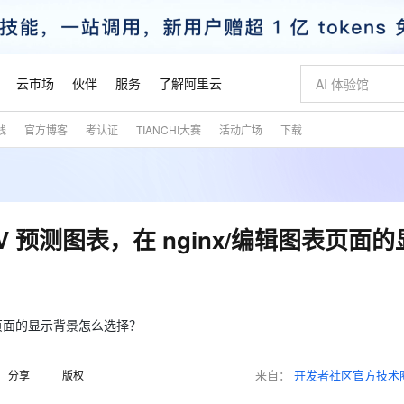
云市场
伙伴
服务
了解阿里云
践
官方博客
考认证
TIANCHI大赛
活动广场
下载
AI 特惠
数据与 API
成为产品伙伴
企业增值服务
最佳实践
价格计算器
AI 场景体
基础软件
产品伙伴合
阿里云认证
市场活动
配置报价
大模型
自助选配和估算价格
新方式
睿译宝，AI翻译排版一步到位
智启 AI 普惠权益
产品生态集成认证中心
企业支持计划
云上春晚
域名与网站
千问官方 MaaS 平台，为开发者和 Agent 而生，新用户赠送 1 亿 + tokens 额度
Qwen Aud
AI Coding
阿里云Maa
2026 阿里云
云服务器 E
为企业打
数据集
Windows
大模型认证
模型
NEW
NEW
交付可用成果
值低价云产品抢先购
上传文档即自动完成翻译和格式还原
至高享 1亿+免费 tokens，加速 Al 应用落地
提供智能易用的域名与建站服务
智能编程，一键
安全可靠、
产品生态伙伴
专家技术服务
云上奥运之旅
弹性计算合作
阿里云中企出
手机三要素
宝塔 Linux
全部认证
预测图表，在 nginx/编辑图表页面
价格优势
有专属领域专家
GLM-5.2：长任务时代开源旗舰模型
阿里云 OPC 创新助力计划
千问大模型
即刻拥有 DeepS
AI 电商营销
对象存储 O
大模型
产品生态伙伴工作台
企业增值服务台
云栖战略参考
云存储合作计
云栖大会
身份实名认证
CentOS
训练营
推动算力普惠，释放技术红利
最高返9万
多领域专家智能体,一键组建 AI 虚拟交付团队
快速构建应用程序和网站，即刻迈出上云第一步
至高百万元 Token 补贴，加速一人公司成长
多元化、高性能、安全可靠的大模型服务
真正可用的 1M 上下文,一次完成代码全链路开发
轻松解锁专属 Dee
从图文生成到
云上的中国
数据库合作计
活动全景
短信
Docker
图片和
站式影视创作平台
Hermes Agent，打造自进化智能体
Token Plan 模型订阅计划
数字证书管理服务（原SSL证书）
5 分钟轻松部署
AI 广告创作
无影云电脑
企业成长
NEW
信息公告
看见新力量
云网络合作计
OCR 文字识别
JAVA
证享300元代金券
可视化编排打通从文字构思到成片全链路闭环
全托管，含MySQL、PostgreSQL、SQL Server、MariaDB多引擎
自主进化，持久记忆，越用越聪明
Qwen3.8-Max 首发尝鲜，限时加量 10 倍，夜间低至2折
实现全站HTTPS，呈现可信的WEB访问
图文、视频一
随时随地安
表页面的显示背景怎么选择？
魔搭 Mode
Kimi-K3
HappyHors
NEW
loud
服务实践
官网公告
金融模力时刻
Salesforce O
版
发票查验
全能环境
Claude Code + GStack 打造工程团队
千问办公，限时限量积分加倍
Qoder
低代码高效构
AI 建站
短信服务
型
NEW
作计划
Kimi 最新旗舰模型，长程编程与推理利器
让文字生成流
计划
来自：
开发者社区官方技术
分享
版权
创新中心
魔搭 ModelSc
健康状态
理服务
让AI从“聊天伙伴”进化为能干活的“数字员工”
安装技能 GStack，拥有专属 AI 工程团队
你的AI工作搭子，覆盖日常办公高频场景
面向真实软件的智能体编程平台
0 代码专业建
客户案例
天气预报查询
操作系统
态合作计划