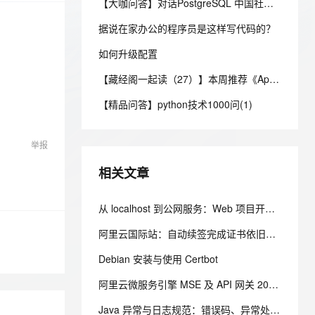
安全
【大咖问答】对话PostgreSQL 中国社区发起人之一，阿里云数据库高级专家 德哥
我要投诉
e-1.1-I2V
Cosyvoice-V3-Flash
PolarDB
上云场景组合购
Milvus 弹性伸缩功能新增节
伴
漫剧创作，剧本、分镜、视频高效生成
100%兼容MySQL、PostgreSQL，兼容Oracle，支持集中和分布式
覆盖90%+业务场景，专享组合折扣价
点支持范围
畅自然，细节丰富
高表现力语音合成大模型，语音克隆听感自然
据说在家办公的程序员是这样写代码的？
VPN
ernetes 版 ACK
如何升级配置
云聚AI 严选权益
AI 原生数据库服务发布
SSL 证书
2V
Fun-ASR
，一键激活高效办公新体验
理容器应用的 K8s 服务
精选AI产品，从模型到应用全链提效
Agent 数据网关
【藏经阁一起读（27）】本周推荐《Apache Flink案例集（2022版）》，你有哪些心得？
文戏情感细腻自然，动作戏激烈拳拳到肉，实现更强表演能力
支持中英文自由切换，具备更强的噪声鲁棒性
堡垒机
AI 用量加速计划
云原生数据库 PolarDB
【精品问答】python技术1000问(1)
防火墙
、识别商机，让客服更高效、服务更出色。
新老同享，达量后返
Agentic Database 发布
主机安全
应用
举报
千问办公
NEW
相关文章
AI 应用及服务市场
的智能体编程平台
一站式AI生产力平台
AI 应用
从 localhost 到公网服务：Web 项目开发、部署与上线完整流程
伶鹊
企业级人与Agent协作平台，接入和调度多个数字员工
智能客服平台，对话机器人、对话分析、智能外呼
大模型
阿里云国际站：自动续签完成证书依旧异常？SSL 证书问题定位与处理
大模型服务平台百炼 - 全妙
自然语言处理
Debian 安装与使用 Certbot
应用创作平台
多模态内容创作工具，已接入 DeepSeek
数据标注
阿里云微服务引擎 MSE 及 API 网关 2026 年 7 月产品动态
机器学习
Java 异常与日志规范：错误码、异常处理、日志规约一次讲清