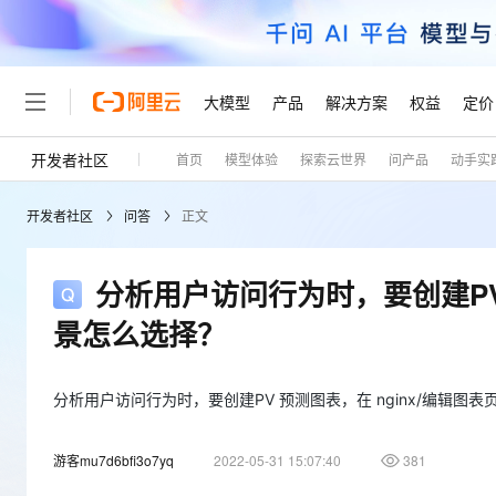
大模型
产品
解决方案
权益
定价
开发者社区
首页
模型体验
探索云世界
问产品
动手实
大模型
产品
解决方案
权益
定价
云市场
伙伴
服务
了解阿里云
精选产品
精选解决方案
普惠上云
产品定价
精选商城
成为销售伙伴
售前咨询
为什么选择阿里云
千问AI平台
开发者社区
问答
正文
了解云产品的定价详情
大模型服务平台百炼
千问办公，解锁你的工作
普惠上云 官方力荐
分销伙伴
在线服务
网站建设
什么是云计算
大
大模型服务与应用平台
企业级Agent产品，直接
云服务器38元/年起，超
咨询伙伴
多端小程序
技术领先
分析用户访问行为时，要创建PV 
云上成本管理
售后服务
轻量应用服务器
Agency Agents：拥
官方推荐返现计划
大模型
精选产品
精选解决方案
Salesforce 国际版订阅
稳定可靠
景怎么选择？
管理和优化成本
推荐新用户得奖励，单订单
销售伙伴合作计划
自助服务
友盟天域
安全合规
人工智能与机器学习
AI
文本生成
云数据库 RDS
HappyHorse 打造一
云工开物
无影生态合作计划
在线服务
观测云
分析师报告
高校专属算力普惠，学生认
分析用户访问行为时，要创建PV 预测图表，在 nginx/编辑图
计算
互联网应用开发
Qwen3.8-Max
HOT
Salesforce On Alibaba C
工单服务
Tuya 物联网平台阿里云
研究报告与白皮书
人工智能平台 PAI
快速拥有专属 OpenClaw
大模
Consulting Partner 合
大数据
容器
智能体时代全能旗舰模型
游客mu7d6bfi3o7yq
2022-05-31 15:07:40
381
免费试用
短信专区
一站式AI开发、训练和推
蓝凌 OA
AI 大模型销售与服务生
现代化应用