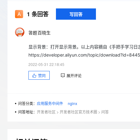
存储
天池大赛
Qwen3.7-Plus
云解析DNS
解决方案免费试用 新老
电子合同
最高领取价值200元试用
能看、能想、能动手的多模
安全
网络与CDN
1
条回答
写回答
AI 算法大赛
畅捷通
大数据开发治理平台 Data
AI 产品 免费试用
网络
安全
云开发大赛
Qwen3-VL-Plus
Tableau 订阅
1亿+ 大模型 tokens 和 
答题百晓生
可观测
入门学习赛
中间件
AI空中课堂在线直播课
云防火墙
140+云产品 免费试用
显示背景：打开显示背景。以上内容摘自《手把手学习日志
上云与迁云
云原生的云上边界网络安全
产品新客免费试用，最长1
数据库
https://developer.aliyun.com/topic/download?id=844
生态解决方案
大模型服务
企业出海
大模型ACA认证体验
大数据计算
2022-05-31 22:18:45
助力企业全员 AI 认知与能
行业生态解决方案
千问AI平台-Token Plan
政企业务
赞同
展开评论
媒体服务
开发者生态解决方案
企业服务与云通信
千问AI平台-模型体验
AI 开发和 AI 应用解决
在线体验全尺寸、多种模态
域名与网站
问答分类：
应用服务中间件
nginx
问答地址：
开发者社区
>
开发者社区官方技术圈
>
问答
Happy 系列大模型
终端用户计算
Serverless
开发工具