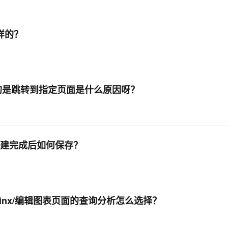
AI 应用
10分钟微调：让0.6B模型媲美235B模
多模态数据信
样的？
型
依托云原生高可用架构,实现Dify私有化部署
用1%尺寸在特定领域达到大模型90%以上效果
一个 AI 助手
超强辅助，Bol
即刻拥有 DeepSeek-R1 满血版
在企业官网、通讯软件中为客户提供 AI 客服
多种方案随心选，轻松解锁专属 DeepSeek
配置的是跳转到指定页面是什么原因呀？
表创建完成后如何保存？
inx/编辑图表页面的查询分析怎么选择？