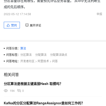
分区容量存在局限性，需要预先评估业务容量。 从Id中无法判断生
成的先后顺序。
2022-05-12 17:14:58
举报
赞同
展开评论
问答分类：
算法
问答标签：
分区算法
分配算法
分配算法缺点
问答地址：
开发者社区
>
阿里技术
>
问答
相关问答
分区算法是根据主键直接Hash 取模吗？
194
0
Kafka的分区分配算法RangeAssignor是如何工作的？