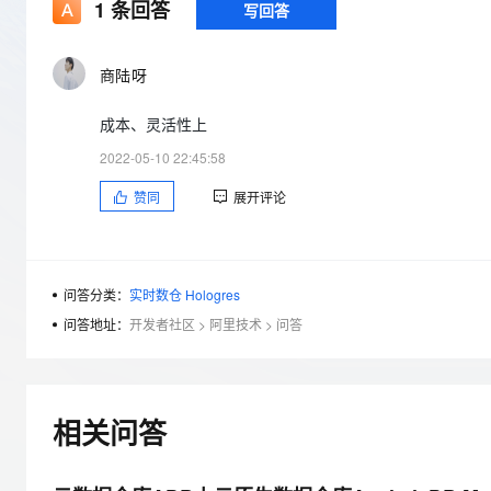
存储
天池大赛
1
条回答
写回答
Qwen3.7-Plus
云解析DNS
解决方案免费试用 新老
电子合同
最高领取价值200元试用
能看、能想、能动手的多模
安全
网络与CDN
AI 算法大赛
畅捷通
商陆呀
大数据开发治理平台 Data
AI 产品 免费试用
网络
安全
云开发大赛
Qwen3-VL-Plus
Tableau 订阅
1亿+ 大模型 tokens 和 
成本、灵活性上
可观测
入门学习赛
中间件
AI空中课堂在线直播课
云防火墙
140+云产品 免费试用
2022-05-10 22:45:58
上云与迁云
云原生的云上边界网络安全
产品新客免费试用，最长1
数据库
赞同
展开评论
生态解决方案
大模型服务
企业出海
大模型ACA认证体验
大数据计算
助力企业全员 AI 认知与能
行业生态解决方案
千问AI平台-Token Plan
政企业务
媒体服务
开发者生态解决方案
问答分类：
实时数仓 Hologres
企业服务与云通信
问答地址：
开发者社区
>
阿里技术
>
问答
千问AI平台-模型体验
AI 开发和 AI 应用解决
在线体验全尺寸、多种模态
域名与网站
Happy 系列大模型
终端用户计算
相关问答
Serverless
开发工具