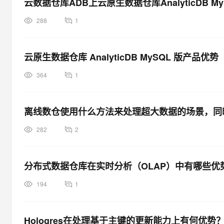
云数据仓库ADB上云原生数据仓库AnalyticDB 
大模型解决方案
迁移与运维管理
288
1
快速部署 Dify，高效搭建 
专有云
云原生数据仓库 AnalyticDB MySQL 版产品优势
10 分钟在聊天系统中增加
364
1
离线数仓使用什么方法来处理超大数据的场景，同
282
2
分布式数据仓库在实时分析（OLAP）中有哪些优
194
1
Hologres在处理基于主键的更新能力上有何优势