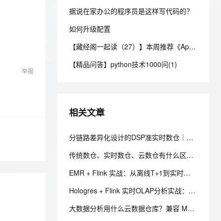
安全
我要投诉
e-1.1-I2V
Cosyvoice-V3-Flash
PolarDB
上云场景组合购
Milvus 弹性伸缩功能新增节
伴
据说在家办公的程序员是这样写代码的？
漫剧创作，剧本、分镜、视频高效生成
100%兼容MySQL、PostgreSQL，兼容Oracle，支持集中和分布式
覆盖90%+业务场景，专享组合折扣价
点支持范围
畅自然，细节丰富
高表现力语音合成大模型，语音克隆听感自然
VPN
如何升级配置
ernetes 版 ACK
云聚AI 严选权益
AI 原生数据库服务发布
SSL 证书
2V
Fun-ASR
【藏经阁一起读（27）】本周推荐《Apache Flink案例集（2022版）》，你有哪些心得？
，一键激活高效办公新体验
理容器应用的 K8s 服务
精选AI产品，从模型到应用全链提效
Agent 数据网关
文戏情感细腻自然，动作戏激烈拳拳到肉，实现更强表演能力
支持中英文自由切换，具备更强的噪声鲁棒性
堡垒机
【精品问答】python技术1000问(1)
AI 用量加速计划
云原生数据库 PolarDB
举报
防火墙
、识别商机，让客服更高效、服务更出色。
新老同享，达量后返
Agentic Database 发布
主机安全
应用
相关文章
千问办公
NEW
AI 应用及服务市场
的智能体编程平台
一站式AI生产力平台
分链路差异化设计的DSP准实时数仓｜钛动科技基于阿里云实时计算 Flink 版 + DLF Paimon + EMR Serverless StarRocks 的实践
AI 应用
伶鹊
传统数仓、实时数仓、云数仓有什么区别？大厂架构师终于讲明白了
企业级人与Agent协作平台，接入和调度多个数字员工
智能客服平台，对话机器人、对话分析、智能外呼
大模型
EMR + Flink 实战：从离线T+1到实时数仓的完整迁移路径
大模型服务平台百炼 - 全妙
自然语言处理
应用创作平台
多模态内容创作工具，已接入 DeepSeek
Hologres + Flink 实时OLAP分析实战：从T+1报表到秒级洞察的数据平台
数据标注
大数据分析用什么云数据仓库？兼容 MySQL 的实时数仓选型
机器学习