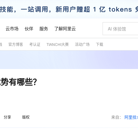
云市场
伙伴
服务
了解阿里云
践
官方博客
考认证
TIANCHI大赛
活动广场
下载
AI 特惠
数据与 API
成为产品伙伴
企业增值服务
最佳实践
价格计算器
AI 场景体
基础软件
产品伙伴合
阿里云认证
市场活动
配置报价
大模型
自助选配和估算价格
新方式
睿译宝，AI翻译排版一步到位
智启 AI 普惠权益
产品生态集成认证中心
企业支持计划
云上春晚
域名与网站
千问官方 MaaS 平台，为开发者和 Agent 而生，新用户赠送 1 亿 + tokens 额度
Qwen Aud
AI Coding
阿里云Maa
2026 阿里云
云服务器 E
为企业打
数据集
Windows
大模型认证
模型
NEW
NEW
交付可用成果
值低价云产品抢先购
上传文档即自动完成翻译和格式还原
至高享 1亿+免费 tokens，加速 Al 应用落地
提供智能易用的域名与建站服务
智能编程，一键
安全可靠、
产品生态伙伴
专家技术服务
云上奥运之旅
弹性计算合作
阿里云中企出
手机三要素
宝塔 Linux
全部认证
优势有哪些？
价格优势
有专属领域专家
GLM-5.2：长任务时代开源旗舰模型
阿里云 OPC 创新助力计划
千问大模型
即刻拥有 DeepS
AI 电商营销
对象存储 O
大模型
产品生态伙伴工作台
企业增值服务台
云栖战略参考
云存储合作计
云栖大会
身份实名认证
CentOS
训练营
推动算力普惠，释放技术红利
最高返9万
多领域专家智能体,一键组建 AI 虚拟交付团队
快速构建应用程序和网站，即刻迈出上云第一步
至高百万元 Token 补贴，加速一人公司成长
多元化、高性能、安全可靠的大模型服务
真正可用的 1M 上下文,一次完成代码全链路开发
轻松解锁专属 Dee
从图文生成到
云上的中国
数据库合作计
活动全景
短信
Docker
图片和
站式影视创作平台
Hermes Agent，打造自进化智能体
Token Plan 模型订阅计划
数字证书管理服务（原SSL证书）
5 分钟轻松部署
AI 广告创作
无影云电脑
企业成长
NEW
信息公告
看见新力量
云网络合作计
OCR 文字识别
JAVA
证享300元代金券
可视化编排打通从文字构思到成片全链路闭环
全托管，含MySQL、PostgreSQL、SQL Server、MariaDB多引擎
自主进化，持久记忆，越用越聪明
Qwen3.8-Max 首发尝鲜，限时加量 10 倍，夜间低至2折
实现全站HTTPS，呈现可信的WEB访问
图文、视频一
随时随地安
魔搭 Mode
来自：
阿里技
Kimi-K3
HappyHors
分享
版权
NEW
loud
服务实践
官网公告
金融模力时刻
Salesforce O
版
发票查验
全能环境
Claude Code + GStack 打造工程团队
千问办公，限时限量积分加倍
Qoder
低代码高效构
AI 建站
短信服务
型
NEW
作计划
Kimi 最新旗舰模型，长程编程与推理利器
让文字生成流
计划
创新中心
魔搭 ModelSc
健康状态
理服务
让AI从“聊天伙伴”进化为能干活的“数字员工”
安装技能 GStack，拥有专属 AI 工程团队
你的AI工作搭子，覆盖日常办公高频场景
面向真实软件的智能体编程平台
0 代码专业建
客户案例
天气预报查询
操作系统
态合作计划