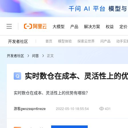
大模型
产品
解决方案
权益
定价
开发者社区
首页
模型体验
探索云世界
问产品
动手实
大模型
产品
解决方案
权益
定价
云市场
伙伴
服务
了解阿里云
精选产品
精选解决方案
普惠上云
产品定价
精选商城
成为销售伙伴
售前咨询
为什么选择阿里云
千问AI平台
开发者社区
问答
正文
了解云产品的定价详情
大模型服务平台百炼
千问办公，解锁你的工作
普惠上云 官方力荐
分销伙伴
在线服务
网站建设
什么是云计算
大
大模型服务与应用平台
企业级Agent产品，直接
云服务器38元/年起，超
咨询伙伴
多端小程序
技术领先
实时数仓在成本、灵活性上的
云上成本管理
售后服务
轻量应用服务器
Agency Agents：拥
官方推荐返现计划
大模型
精选产品
精选解决方案
Salesforce 国际版订阅
稳定可靠
管理和优化成本
推荐新用户得奖励，单订单
销售伙伴合作计划
自助服务
友盟天域
安全合规
人工智能与机器学习
AI
实时数仓在成本、灵活性上的优势有哪些？
文本生成
云数据库 RDS
HappyHorse 打造一
云工开物
无影生态合作计划
在线服务
观测云
分析师报告
高校专属算力普惠，学生认
计算
互联网应用开发
Qwen3.8-Max
游客gwxzsspn6neze
2022-05-10 18:55:54
431
HOT
Salesforce On Alibaba C
工单服务
Tuya 物联网平台阿里云
研究报告与白皮书
人工智能平台 PAI
快速拥有专属 OpenClaw
大模
Consulting Partner 合
大数据
容器
智能体时代全能旗舰模型
免费试用
短信专区
一站式AI开发、训练和推
蓝凌 OA
AI 大模型销售与服务生
现代化应用