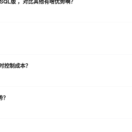
MySQL版 ，对比其他有啥优势啊？
AI 应用
10分钟微调：让0.6B模型媲美235B模
多模态数据信
型
依托云原生高可用架构,实现Dify私有化部署
用1%尺寸在特定领域达到大模型90%以上效果
一个 AI 助手
超强辅助，Bol
即刻拥有 DeepSeek-R1 满血版
在企业官网、通讯软件中为客户提供 AI 客服
多种方案随心选，轻松解锁专属 DeepSeek
时控制成本？
势？
？