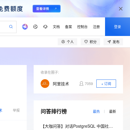
文档
备案
控制台
注册
登录
个人
积分
发布
验
作计划
器
AI 活动
专业服务
服务伙伴合作计划
开发者社区
加入我们
产品动态
服务平台百炼
阿里云 OPC 创新助力计划
一站式生成采购清单，支持单品或批量购买
io：打造专属 AI 语音助手
S产品伙伴计划（繁花）
峰会
CS
造的大模型服务与应用开发平台
一句话生成原生可编辑精美 PPT 文稿
AI 生产力先锋
Al MaaS 服务伙伴赋能合作
域名
博文
Careers
至高可申请百万元
Qwen3.8-Max 模型上线
开启高性价比 AI 编程新体验
弹性可伸缩的云计算服务
Qwen-Audio-3.0-Realtime 端到端实时语音角色扮演
输入一句话想法, 轻松生成专业的 PPT
先锋实践拓展 AI 生产力的边界
Token 补贴，五大权
计划
海大会
收录在圈子:
伙伴信用分合作计划
商标
问答
社会招聘
益加速 OPC 成功
eek-V4-Pro
SS
一键部署幻兽帕鲁游戏服务器
飞天发布时刻
HOT
Open Search 向量检索版支
划
备案
电子书
校园招聘
阿里技术
7059
+ 订阅
pSeek-V4-Pro
视频创作，一键激活电商全链路生产力
稳定、安全、高性价比、高性能的云存储服务
一键购买专属联机服务器，轻松开启游戏
所见，即是所愿
持视频检索 Pipeline 功能
更多支持
划
公司注册
镜像站
视频生成
语音识别与合成
专属 QwenPaw
漫剧工坊：一站式动画创作平台
AI 实训营
HOT
应用身份服务 (IDaaS)
合作伙伴培训与认证
划
上云迁移
站生成，高效打造优质广告素材
全接入的云上超级电脑
从聊天伙伴进化为能主动干活的本地数字员工
快速生产连贯的高质量长漫剧
从基础到进阶，Agent 创客手把手教你
OpenClaw 管理能力上线
lScope
我要反馈
术
e-1.1-T2V
Qwen3-TTS-Flash
举报
问答排行榜
查询合作伙伴
最热
最新
n Alibaba Cloud ISV 合作
代维服务
建企业门户网站
10 分钟搭建微信、支付宝小程序
MaxCompute MaxFrame 提
畅细腻的高质量视频
离线语音合成大模型，多语言方言自适应，低延迟高稳定
创新加速
ope
登录合作伙伴管理后台
我要建议
站，无忧落地极速上线
以可视化方式快速构建移动和 PC 门户网站
国内短信简单易用，安全可靠，秒级触达，全球覆盖200+国家和地区。
高效部署网站，快速应用到小程序
供自动弹性内存功能
【大咖问答】对话PostgreSQL 中国社区发起人之一，阿里云数据库高级专家 德哥