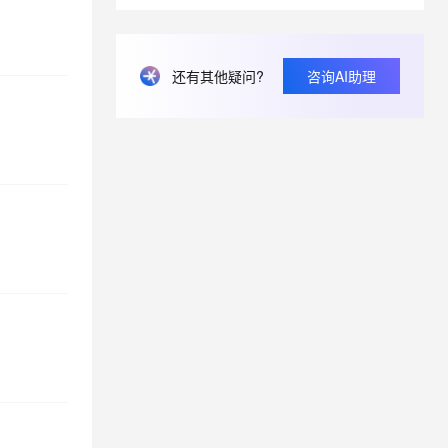
息提取
与 AI 智能体进行实时音视频通话
还有其他疑问?
咨询AI助理
从文本、图片、视频中提取结构化的属性信息
构建支持视频理解的 AI 音视频实时通话应用
t.diy 一步搞定创意建站
构建大模型应用的安全防护体系
通过自然语言交互简化开发流程,全栈开发支持
通过阿里云安全产品对 AI 应用进行安全防护