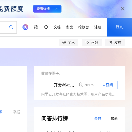
文档
备案
控制台
注册
登录
个人
积分
发布
验
作计划
器
AI 活动
专业服务
服务伙伴合作计划
开发者社区
加入我们
产品动态
服务平台百炼
阿里云 OPC 创新助力计划
一站式生成采购清单，支持单品或批量购买
S产品伙伴计划（繁花）
峰会
CS
造的大模型服务与应用开发平台
Qwen Audio：打造专属 AI 语音助手
一句话生成原生可编辑精美 PPT 文稿
AI 生产力先锋
Al MaaS 服务伙伴赋能合作
域名
博文
Careers
NEW
至高可申请百万元
Qwen3.8-Max 模型上线
开启高性价比 AI 编程新体验
弹性可伸缩的云计算服务
Qwen-Audio-3.0-Realtime 端到端实时语音角色扮演
输入一句话想法, 轻松生成专业的 PPT
先锋实践拓展 AI 生产力的边界
Token 补贴，五大权
计划
海大会
收录在圈子:
伙伴信用分合作计划
商标
问答
社会招聘
益加速 OPC 成功
eek-V4-Pro
SS
一键部署幻兽帕鲁游戏服务器
飞天发布时刻
HOT
Open Search 向量检索版支
划
备案
电子书
校园招聘
开发者社区官方技术圈
70179
+ 订阅
pSeek-V4-Pro
视频创作，一键激活电商全链路生产力
稳定、安全、高性价比、高性能的云存储服务
一键购买专属联机服务器，轻松开启游戏
所见，即是所愿
持视频检索 Pipeline 功能
更多支持
阿里云开发者社区官方技术圈，用户产品功能发布、用户反馈收集等。
划
公司注册
镜像站
视频生成
语音识别与合成
专属 QwenPaw
漫剧工坊：一站式动画创作平台
AI 实训营
HOT
应用身份服务 (IDaaS)
合作伙伴培训与认证
划
上云迁移
站生成，高效打造优质广告素材
全接入的云上超级电脑
从聊天伙伴进化为能主动干活的本地数字员工
快速生产连贯的高质量长漫剧
从基础到进阶，Agent 创客手把手教你
OpenClaw 管理能力上线
lScope
我要反馈
圈
e-1.1-T2V
Qwen3-TTS-Flash
举报
查询合作伙伴
n Alibaba Cloud ISV 合作
代维服务
问答排行榜
建企业门户网站
10 分钟搭建微信、支付宝小程序
MaxCompute MaxFrame 提
最热
最新
畅细腻的高质量视频
离线语音合成大模型，多语言方言自适应，低延迟高稳定
创新加速
ope
登录合作伙伴管理后台
我要建议
站，无忧落地极速上线
以可视化方式快速构建移动和 PC 门户网站
国内短信简单易用，安全可靠，秒级触达，全球覆盖200+国家和地区。
高效部署网站，快速应用到小程序
供自动弹性内存功能