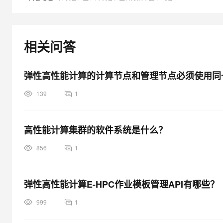
大模型解决方案
迁移与运维管理
快速部署 Dify，高效搭建 
专有云
相关问答
10 分钟在聊天系统中增加
弹性高性能计算的计算节点和管理节点必须使用同
139
1
高性能计算集群的软件系统是什么？
856
1
弹性高性能计算E-HPC作业模板管理API有哪些？
999
1