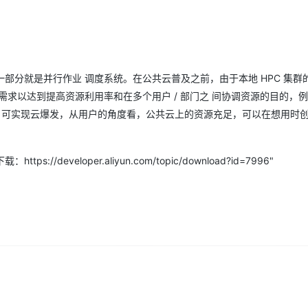
Deepseek-v4-pro
HappyHors
同享
万小智 AI 建站低至 15元/月
Qoder CN
AI 短剧/漫剧
云原生数据库 
快递物流查询
WordPress
成为服务伙
高校合作
点，立即开启云上创新
覆盖公网/内网、递归/权威、移动APP等全场景解析服务
送.CN域名，送备案服务码
基于千问大模型等，支持代码智能生成、研发智能问答
AI助力短剧
态智能体模型
旗舰 MoE 大模型，百万上下文与顶尖推理能力
图生视频，流
Ubuntu
服务生态伙伴
云工开物
企业应用
Works
Night Plan 支持 Qwen 3.8-Max
云原生大数据计算服务 MaxCompute
AI 办公
容器服务 Kub
NEW
GLM-5.2
Wan2.7-T
Red Hat
30+ 款产品免费体验
Data Agent 驱动的一站式 Data+AI 开发治理平台
夜间 5 折，Qwen/Meoo/TokenPlan 客户专享
面向分析的企业级SaaS模式云数据仓库
AI智能应用
提供一站式管
科研合作
视觉 Coding、空间感知、多模态思考等全面升级
1M上下文，专为长程任务能力而生
部分就是并行作业 调度系统。在公共云普及之前，由于本地 HPC 集群
ERP
堂（旗舰版）
SUSE
智能客服
需求以达到提高资源利用率和在多个用户 / 部门之 间协调资源的目的，
CRM
防护产品
2个月
自动承接线索
C 可实现云爆发，从用户的角度看，公共云上的资源充足，可以在想用时创
建站小程序
OA 办公系统
AI 应用构建
大模型原生
力提升
财税管理
模板建站
Qoder
eveloper.aliyun.com/topic/download?id=7996"
大模型服务平台百炼-应用模版
HOT
NEW
面向真实软件
个人版上线、团队版降价；千问3.8-Max首发发尝鲜
丰富多元化的应用模版和解决方案
400电话
定制建站
万有无界
大模型服务平台百炼-智能体
方案
广告营销
模板小程序
的模型效果
灵活可视化地构建企业级 Agent
定制小程序
秒悟
人工智能平台 PAI
APP 开发
云端极速 AI 
新一代 AI 视频生成模型，深度适配广告营销等场景
AI Native 的算法工程平台，一站式完成建模、训练、推理服务部署
建站系统