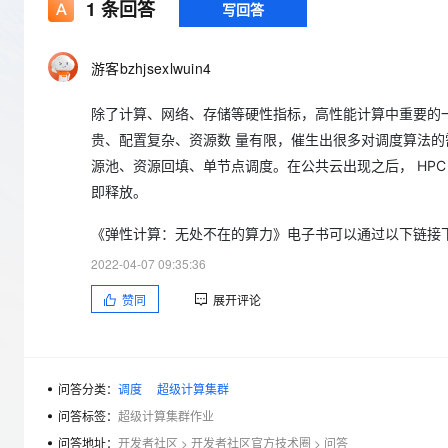
存储
天池大赛
1
条回答
写回答
Qwen3.7-Plus
云解析DNS
解决方案免费试用 新老
电子合同
最高领取价值200元试用
能看、能想、能动手的多模
安全
网络与CDN
AI 算法大赛
畅捷通
游客bzhjsexlwuin4
大数据开发治理平台 Data
AI 产品 免费试用
网络
安全
云开发大赛
Qwen3-VL-Plus
Tableau 订阅
1亿+ 大模型 tokens 和 
除了计算、网络、存储等硬性指标，高性能计算中重要的一
可观测
入门学习赛
中间件
AI空中课堂在线直播课
云防火墙
140+云产品 免费试用
贵、配置复杂、资源数 量有限，催生出很多对调度算法的
上云与迁云
云原生的云上边界网络安全
产品新客免费试用，最长1
数据库
源池、资源回填、单节点调度。在公共云出现之后， HP
生态解决方案
大模型服务
即释放。
企业出海
大模型ACA认证体验
大数据计算
助力企业全员 AI 认知与能
行业生态解决方案
《弹性计算：无处不在的算力》电子书可以通过以下链接下载：https://d
千问AI平台-Token Plan
政企业务
媒体服务
开发者生态解决方案
2022-04-07 09:35:36
企业服务与云通信
千问AI平台-模型体验
AI 开发和 AI 应用解决
赞同
展开评论
在线体验全尺寸、多种模态
域名与网站
Happy 系列大模型
终端用户计算
问答分类：
调度
超级计算集群
Serverless
问答标签：
超级计算集群作业
问答地址：
开发者社区
>
开发者社区官方技术圈
>
问答
开发工具