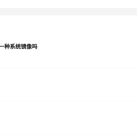
AI 应用
10分钟微调：让0.6B模型媲美235B模
多模态数据信
型
依托云原生高可用架构,实现Dify私有化部署
用1%尺寸在特定领域达到大模型90%以上效果
一个 AI 助手
超强辅助，Bol
即刻拥有 DeepSeek-R1 满血版
在企业官网、通讯软件中为客户提供 AI 客服
一种系统镜像吗
多种方案随心选，轻松解锁专属 DeepSeek