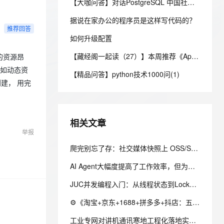
安全
【大咖问答】对话PostgreSQL 中国社区发起人之一，阿里云数据库高级专家 德哥
我要投诉
e-1.1-I2V
Cosyvoice-V3-Flash
PolarDB
上云场景组合购
Milvus 弹性伸缩功能新增节
伴
漫剧创作，剧本、分镜、视频高效生成
100%兼容MySQL、PostgreSQL，兼容Oracle，支持集中和分布式
覆盖90%+业务场景，专享组合折扣价
点支持范围
畅自然，细节丰富
高表现力语音合成大模型，语音克隆听感自然
据说在家办公的程序员是这样写代码的？
VPN
推荐回答
ernetes 版 ACK
如何升级配置
云聚AI 严选权益
AI 原生数据库服务发布
SSL 证书
2V
Fun-ASR
，一键激活高效办公新体验
理容器应用的 K8s 服务
精选AI产品，从模型到应用全链提效
Agent 数据网关
【藏经阁一起读（27）】本周推荐《Apache Flink案例集（2022版）》，你有哪些心得？
文戏情感细腻自然，动作戏激烈拳拳到肉，实现更强表演能力
支持中英文自由切换，具备更强的噪声鲁棒性
的资源昂
堡垒机
AI 用量加速计划
例如动态资
云原生数据库 PolarDB
【精品问答】python技术1000问(1)
防火墙
、识别商机，让客服更高效、服务更出色。
新老同享，达量后返
Agentic Database 发布
建， 用完
主机安全
应用
千问办公
NEW
相关文章
AI 应用及服务市场
的智能体编程平台
一站式AI生产力平台
举报
AI 应用
爬完别忘了存：社交媒体快照上 OSS/S3 的 4 个必做优化
伶鹊
企业级人与Agent协作平台，接入和调度多个数字员工
智能客服平台，对话机器人、对话分析、智能外呼
大模型
AI Agent大幅度提高了工作效率，但为什么没有为企业带来更直接的效益？
大模型服务平台百炼 - 全妙
自然语言处理
JUC并发编程入门：从线程状态到Lock锁，一文吃透生产者消费者
应用创作平台
多模态内容创作工具，已接入 DeepSeek
数据标注
⚙️《淘宝+京东+1688+拼多多+抖店：五家API统一调度的QPS与配额守卫》（附Python源码）
机器学习
工业专网对讲机通讯寒地工程化落地实战：野外极端工况设备适配、部署优化与运维体系搭建