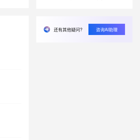
息提取
与 AI 智能体进行实时音视频通话
从文本、图片、视频中提取结构化的属性信息
构建支持视频理解的 AI 音视频实时通话应用
还有其他疑问?
咨询AI助理
t.diy 一步搞定创意建站
构建大模型应用的安全防护体系
通过自然语言交互简化开发流程,全栈开发支持
通过阿里云安全产品对 AI 应用进行安全防护