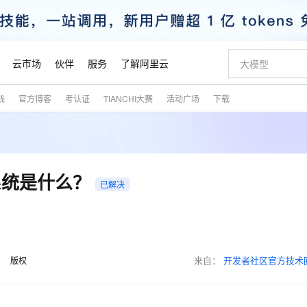
云市场
伙伴
服务
了解阿里云
践
官方博客
考认证
TIANCHI大赛
活动广场
下载
AI 特惠
数据与 API
成为产品伙伴
企业增值服务
最佳实践
价格计算器
AI 场景体
基础软件
产品伙伴合
阿里云认证
市场活动
配置报价
大模型
自助选配和估算价格
新方式
睿译宝，AI翻译排版一步到位
智启 AI 普惠权益
产品生态集成认证中心
企业支持计划
云上春晚
域名与网站
千问官方 MaaS 平台，为开发者和 Agent 而生，新用户赠送 1 亿 + tokens 额度
AI Coding
阿里云Maa
2026 阿里云
云服务器 E
为企业打
数据集
Windows
大模型认证
模型
NEW
交付可用成果
值低价云产品抢先购
上传文档即自动完成翻译和格式还原
至高享 1亿+免费 tokens，加速 Al 应用落地
提供智能易用的域名与建站服务
智能编程，一键
安全可靠、
产品生态伙伴
专家技术服务
云上奥运之旅
弹性计算合作
阿里云中企出
手机三要素
宝塔 Linux
全部认证
系统是什么？
价格优势
已解决
有专属领域专家
GLM-5.2：长任务时代开源旗舰模型
阿里云 OPC 创新助力计划
千问大模型
即刻拥有 DeepS
AI 电商营销
对象存储 O
大模型
产品生态伙伴工作台
企业增值服务台
云栖战略参考
云存储合作计
云栖大会
身份实名认证
CentOS
训练营
推动算力普惠，释放技术红利
最高返9万
多领域专家智能体,一键组建 AI 虚拟交付团队
快速构建应用程序和网站，即刻迈出上云第一步
至高百万元 Token 补贴，加速一人公司成长
多元化、高性能、安全可靠的大模型服务
真正可用的 1M 上下文,一次完成代码全链路开发
轻松解锁专属 Dee
从图文生成到
云上的中国
数据库合作计
活动全景
短信
Docker
图片和
站式影视创作平台
Hermes Agent，打造自进化智能体
Token Plan 模型订阅计划
数字证书管理服务（原SSL证书）
5 分钟轻松部署
AI 广告创作
无影云电脑
企业成长
NEW
信息公告
看见新力量
云网络合作计
OCR 文字识别
JAVA
证享300元代金券
可视化编排打通从文字构思到成片全链路闭环
全托管，含MySQL、PostgreSQL、SQL Server、MariaDB多引擎
自主进化，持久记忆，越用越聪明
Qwen3.8-Max 首发尝鲜，限时加量 10 倍，夜间低至2折
实现全站HTTPS，呈现可信的WEB访问
图文、视频一
随时随地安
魔搭 Mode
来自：
开发者社区官方技术
Kimi-K3
HappyHors
版权
NEW
loud
服务实践
官网公告
金融模力时刻
Salesforce O
版
发票查验
全能环境
Claude Code + GStack 打造工程团队
千问办公，限时限量积分加倍
Qoder
低代码高效构
AI 建站
短信服务
型
NEW
作计划
Kimi 最新旗舰模型，长程编程与推理利器
让文字生成流
计划
创新中心
魔搭 ModelSc
健康状态
理服务
让AI从“聊天伙伴”进化为能干活的“数字员工”
安装技能 GStack，拥有专属 AI 工程团队
你的AI工作搭子，覆盖日常办公高频场景
面向真实软件的智能体编程平台
0 代码专业建
客户案例
天气预报查询
操作系统
态合作计划