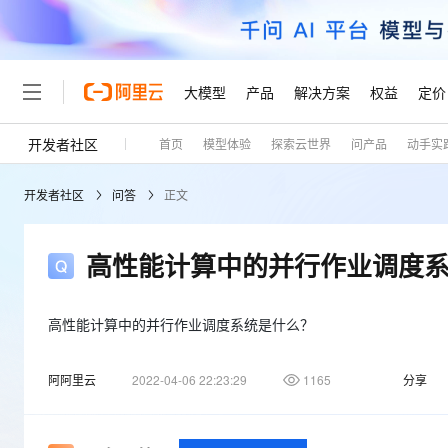
大模型
产品
解决方案
权益
定价
开发者社区
首页
模型体验
探索云世界
问产品
动手实
大模型
产品
解决方案
权益
定价
云市场
伙伴
服务
了解阿里云
精选产品
精选解决方案
普惠上云
产品定价
精选商城
成为销售伙伴
售前咨询
为什么选择阿里云
千问AI平台
开发者社区
问答
正文
了解云产品的定价详情
大模型服务平台百炼
千问办公，解锁你的工作
普惠上云 官方力荐
分销伙伴
在线服务
网站建设
什么是云计算
大
大模型服务与应用平台
企业级Agent产品，直接
云服务器38元/年起，超
咨询伙伴
多端小程序
技术领先
高性能计算中的并行作业调度
云上成本管理
售后服务
轻量应用服务器
Agency Agents：拥
官方推荐返现计划
大模型
精选产品
精选解决方案
Salesforce 国际版订阅
稳定可靠
管理和优化成本
推荐新用户得奖励，单订单
销售伙伴合作计划
自助服务
友盟天域
安全合规
人工智能与机器学习
AI
高性能计算中的并行作业调度系统是什么？
文本生成
云数据库 RDS
HappyHorse 打造一
云工开物
无影生态合作计划
在线服务
观测云
分析师报告
高校专属算力普惠，学生认
计算
互联网应用开发
Qwen3.8-Max
阿阿里云
2022-04-06 22:23:29
1165
分享
HOT
Salesforce On Alibaba C
工单服务
Tuya 物联网平台阿里云
研究报告与白皮书
人工智能平台 PAI
快速拥有专属 OpenClaw
大模
Consulting Partner 合
大数据
容器
智能体时代全能旗舰模型
免费试用
短信专区
一站式AI开发、训练和推
蓝凌 OA
AI 大模型销售与服务生
现代化应用