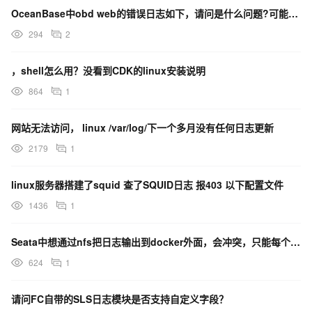
OceanBase中obd web的错误日志如下，请问是什么问题?可能是卸载没干净，有哪里环境变量没
294
2
，shell怎么用？没看到CDK的linux安装说明
864
1
网站无法访问， linux /var/log/下一个多月没有任何日志更新
2179
1
linux服务器搭建了squid 查了SQUID日志 报403 以下配置文件
1436
1
Seata中想通过nfs把日志输出到docker外面，会冲突，只能每个实例的日志文件不同名称对吗？
624
1
请问FC自带的SLS日志模块是否支持自定义字段？