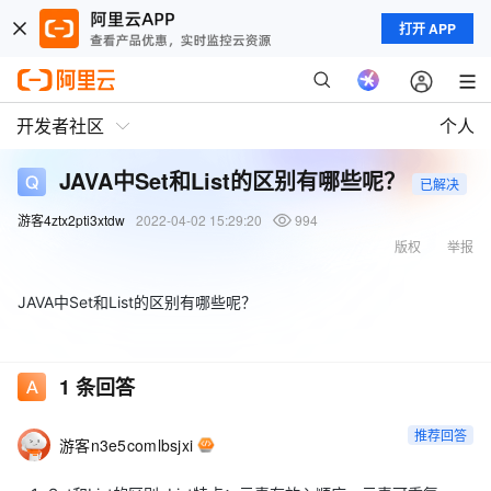
打开 APP
开发者社区
个人
JAVA中Set和List的区别有哪些呢？
已解决
游客4ztx2pti3xtdw
2022-04-02 15:29:20
994
版权
举报
JAVA中Set和List的区别有哪些呢？
1
条回答
推荐回答
游客n3e5comlbsjxi