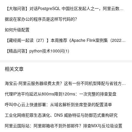
【大咖问答】对话PostgreSQL 中国社区发起人之一，阿里云数据库高级专家 德哥
据说在家办公的程序员是这样写代码的？
如何升级配置
【藏经阁一起读（27）】本周推荐《Apache Flink案例集（2022版）》，你有哪些心得？
【精品问答】python技术1000问(1)
相关文章
海宝云-阿里云服务器续费太贵？这有一份不同机型降配与省钱方案的“榨干”测评！
代理IP池平均延迟从800ms降到120ms：一次完整的排查复盘
呼叫中心云上快速部署：从域名解析到坐席登录的配置清单
工业化网络犯罪生态演化、DNS 威胁特征与防御范式重构研究
阿里云国际站：阿里邮箱收不到外部邮件？排查MX与反垃圾设置