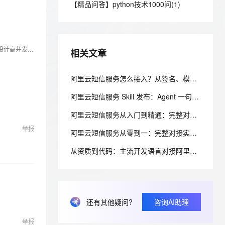
安全
【精品问答】python技术1000问(1)
我要投诉
e-1.1-I2V
Cosyvoice-V3-Flash
PolarDB
上云场景组合购
Milvus 弹性伸缩功能新增节
伴
漫剧创作，剧本、分镜、视频高效生成
100%兼容MySQL、PostgreSQL，兼容Oracle，支持集中和分布式
覆盖90%+业务场景，专享组合折扣价
点支持范围
畅自然，细节丰富
高表现力语音合成大模型，语音克隆听感自然
VPN
ernetes 版 ACK
云聚AI 严选权益
AI 原生数据库服务发布
SSL 证书
2V
Fun-ASR
，一键激活高效办公新体验
理容器应用的 K8s 服务
深耕云原生技术布道，熟悉DevOps、敏捷开发、容器技术、微服务架构等，擅长架构设计及企业数字化转型，在跨境电商场景上有多年的工作经历，在设计高并发、高性能、高可用中架构有较深的经验积累。精益和工匠精神不断提高对于技术领域的研究和探索。
精选AI产品，从模型到应用全链提效
Agent 数据网关
相关文章
文戏情感细腻自然，动作戏激烈拳拳到肉，实现更强表演能力
支持中英文自由切换，具备更强的噪声鲁棒性
堡垒机
AI 用量加速计划
云原生数据库 PolarDB
防火墙
阿里云短信服务怎么接入？从签名、模板、API 到发送回执，一文讲清楚
、识别商机，让客服更高效、服务更出色。
新老同享，达量后返
Agentic Database 发布
主机安全
应用
阿里云短信服务 Skill 发布：Agent 一句话搞定群发
阿里云短信服务从入门到精通：完整对接使用指南
千问办公
NEW
AI 应用及服务市场
举报
的智能体编程平台
一站式AI生产力平台
阿里云短信服务从零到一：完整对接实战指南
AI 应用
伶鹊
从资质到代码：主流开发语言对接阿里云短信服务完全指南
企业级人与Agent协作平台，接入和调度多个数字员工
智能客服平台，对话机器人、对话分析、智能外呼
大模型
大模型服务平台百炼 - 全妙
自然语言处理
应用创作平台
多模态内容创作工具，已接入 DeepSeek
数据标注
还有其他疑问?
咨询AI助理
机器学习
举报