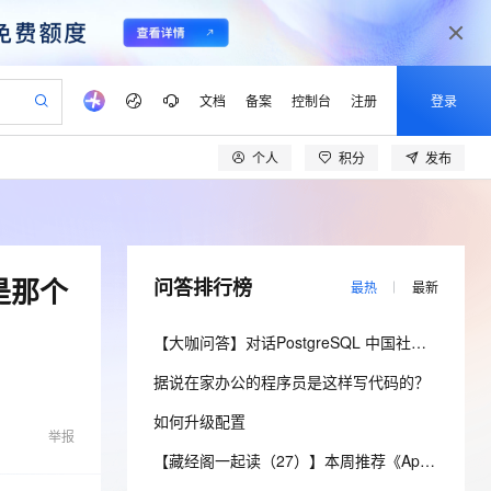
文档
备案
控制台
注册
登录
个人
积分
发布
验
作计划
器
AI 活动
专业服务
服务伙伴合作计划
开发者社区
加入我们
产品动态
服务平台百炼
阿里云 OPC 创新助力计划
一站式生成采购清单，支持单品或批量购买
io：打造专属 AI 语音助手
S产品伙伴计划（繁花）
峰会
CS
造的大模型服务与应用开发平台
一句话生成原生可编辑精美 PPT 文稿
AI 生产力先锋
Al MaaS 服务伙伴赋能合作
域名
博文
Careers
至高可申请百万元
Qwen3.8-Max 模型上线
开启高性价比 AI 编程新体验
弹性可伸缩的云计算服务
Qwen-Audio-3.0-Realtime 端到端实时语音角色扮演
输入一句话想法, 轻松生成专业的 PPT
先锋实践拓展 AI 生产力的边界
Token 补贴，五大权
计划
海大会
伙伴信用分合作计划
商标
问答
社会招聘
是那个
问答排行榜
最热
最新
益加速 OPC 成功
eek-V4-Pro
SS
一键部署幻兽帕鲁游戏服务器
飞天发布时刻
HOT
Open Search 向量检索版支
划
备案
电子书
校园招聘
pSeek-V4-Pro
视频创作，一键激活电商全链路生产力
稳定、安全、高性价比、高性能的云存储服务
一键购买专属联机服务器，轻松开启游戏
所见，即是所愿
持视频检索 Pipeline 功能
更多支持
【大咖问答】对话PostgreSQL 中国社区发起人之一，阿里云数据库高级专家 德哥
划
公司注册
镜像站
视频生成
语音识别与合成
专属 QwenPaw
漫剧工坊：一站式动画创作平台
AI 实训营
HOT
应用身份服务 (IDaaS)
据说在家办公的程序员是这样写代码的？
合作伙伴培训与认证
划
上云迁移
站生成，高效打造优质广告素材
全接入的云上超级电脑
从聊天伙伴进化为能主动干活的本地数字员工
快速生产连贯的高质量长漫剧
从基础到进阶，Agent 创客手把手教你
OpenClaw 管理能力上线
lScope
我要反馈
e-1.1-T2V
Qwen3-TTS-Flash
如何升级配置
查询合作伙伴
n Alibaba Cloud ISV 合作
代维服务
举报
建企业门户网站
10 分钟搭建微信、支付宝小程序
MaxCompute MaxFrame 提
畅细腻的高质量视频
离线语音合成大模型，多语言方言自适应，低延迟高稳定
创新加速
ope
登录合作伙伴管理后台
【藏经阁一起读（27）】本周推荐《Apache Flink案例集（2022版）》，你有哪些心得？
我要建议
站，无忧落地极速上线
以可视化方式快速构建移动和 PC 门户网站
国内短信简单易用，安全可靠，秒级触达，全球覆盖200+国家和地区。
高效部署网站，快速应用到小程序
供自动弹性内存功能