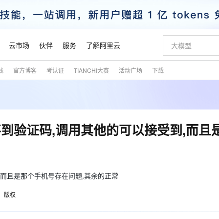
云市场
伙伴
服务
了解阿里云
践
官方博客
考认证
TIANCHI大赛
活动广场
下载
AI 特惠
数据与 API
成为产品伙伴
企业增值服务
最佳实践
价格计算器
AI 场景体
基础软件
产品伙伴合
阿里云认证
市场活动
配置报价
大模型
自助选配和估算价格
新方式
睿译宝，AI翻译排版一步到位
智启 AI 普惠权益
产品生态集成认证中心
企业支持计划
云上春晚
域名与网站
千问官方 MaaS 平台，为开发者和 Agent 而生，新用户赠送 1 亿 + tokens 额度
Qwen Aud
AI Coding
阿里云Maa
2026 阿里云
云服务器 E
为企业打
数据集
Windows
大模型认证
模型
NEW
NEW
交付可用成果
值低价云产品抢先购
上传文档即自动完成翻译和格式还原
至高享 1亿+免费 tokens，加速 Al 应用落地
提供智能易用的域名与建站服务
智能编程，一键
安全可靠、
产品生态伙伴
专家技术服务
云上奥运之旅
弹性计算合作
阿里云中企出
手机三要素
宝塔 Linux
全部认证
到验证码,调用其他的可以接受到,而且
价格优势
有专属领域专家
GLM-5.2：长任务时代开源旗舰模型
阿里云 OPC 创新助力计划
千问大模型
即刻拥有 DeepS
AI 电商营销
对象存储 O
大模型
产品生态伙伴工作台
企业增值服务台
云栖战略参考
云存储合作计
云栖大会
身份实名认证
CentOS
训练营
推动算力普惠，释放技术红利
最高返9万
多领域专家智能体,一键组建 AI 虚拟交付团队
快速构建应用程序和网站，即刻迈出上云第一步
至高百万元 Token 补贴，加速一人公司成长
多元化、高性能、安全可靠的大模型服务
真正可用的 1M 上下文,一次完成代码全链路开发
轻松解锁专属 Dee
从图文生成到
云上的中国
数据库合作计
活动全景
短信
Docker
图片和
站式影视创作平台
Hermes Agent，打造自进化智能体
Token Plan 模型订阅计划
数字证书管理服务（原SSL证书）
5 分钟轻松部署
AI 广告创作
无影云电脑
企业成长
NEW
信息公告
看见新力量
云网络合作计
OCR 文字识别
JAVA
,而且是那个手机号存在问题,其余的正常
证享300元代金券
可视化编排打通从文字构思到成片全链路闭环
全托管，含MySQL、PostgreSQL、SQL Server、MariaDB多引擎
自主进化，持久记忆，越用越聪明
Qwen3.8-Max 首发尝鲜，限时加量 10 倍，夜间低至2折
实现全站HTTPS，呈现可信的WEB访问
图文、视频一
随时随地安
魔搭 Mode
Kimi-K3
HappyHors
NEW
loud
服务实践
官网公告
金融模力时刻
Salesforce O
版
发票查验
全能环境
版权
Claude Code + GStack 打造工程团队
千问办公，限时限量积分加倍
Qoder
低代码高效构
AI 建站
短信服务
型
NEW
作计划
Kimi 最新旗舰模型，长程编程与推理利器
让文字生成流
计划
创新中心
魔搭 ModelSc
健康状态
理服务
让AI从“聊天伙伴”进化为能干活的“数字员工”
安装技能 GStack，拥有专属 AI 工程团队
你的AI工作搭子，覆盖日常办公高频场景
面向真实软件的智能体编程平台
0 代码专业建
客户案例
天气预报查询
操作系统
态合作计划