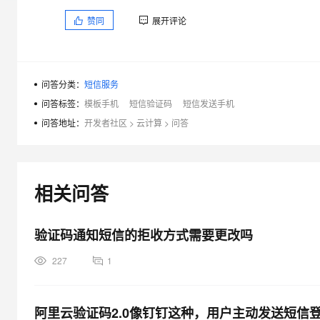
大模型解决方案
赞同
展开评论
迁移与运维管理
快速部署 Dify，高效搭建 
专有云
10 分钟在聊天系统中增加
问答分类：
短信服务
问答标签：
模板手机
短信验证码
短信发送手机
问答地址：
开发者社区
>
云计算
>
问答
相关问答
验证码通知短信的拒收方式需要更改吗
227
1
阿里云验证码2.0像钉钉这种，用户主动发送短信