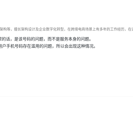
Deepseek-v4-pro
HappyHors
同享
万小智 AI 建站低至 15元/月
Qoder CN
AI 短剧/漫剧
云原生数据库 
快递物流查询
WordPress
成为服务伙
高校合作
点，立即开启云上创新
覆盖公网/内网、递归/权威、移动APP等全场景解析服务
送.CN域名，送备案服务码
基于千问大模型等，支持代码智能生成、研发智能问答
AI助力短剧
态智能体模型
旗舰 MoE 大模型，百万上下文与顶尖推理能力
图生视频，流
Ubuntu
服务生态伙伴
云工开物
企业应用
Works
Night Plan 支持 Qwen 3.8-Max
云原生大数据计算服务 MaxCompute
AI 办公
容器服务 Kub
NEW
GLM-5.2
Wan2.7-T
Red Hat
30+ 款产品免费体验
Data Agent 驱动的一站式 Data+AI 开发治理平台
夜间 5 折，Qwen/Meoo/TokenPlan 客户专享
面向分析的企业级SaaS模式云数据仓库
AI智能应用
提供一站式管
科研合作
视觉 Coding、空间感知、多模态思考等全面升级
1M上下文，专为长程任务能力而生
ERP
堂（旗舰版）
SUSE
常的话，是该号码的问题，而不是服务本身的问题。
智能客服
CRM
用户手机号码存在滥用的问题，所以会出现这种情况。
防护产品
2个月
自动承接线索
建站小程序
OA 办公系统
AI 应用构建
大模型原生
力提升
财税管理
模板建站
Qoder
大模型服务平台百炼-应用模版
HOT
NEW
面向真实软件
个人版上线、团队版降价；千问3.8-Max首发发尝鲜
丰富多元化的应用模版和解决方案
400电话
定制建站
万有无界
大模型服务平台百炼-智能体
方案
广告营销
模板小程序
的模型效果
灵活可视化地构建企业级 Agent
定制小程序
秒悟
人工智能平台 PAI
APP 开发
云端极速 AI 
新一代 AI 视频生成模型，深度适配广告营销等场景
AI Native 的算法工程平台，一站式完成建模、训练、推理服务部署
建站系统