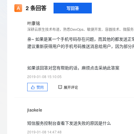
存储
天池大赛
Qwen3.7-Plus
云解析DNS
解决方案免费试用 新老
电子合同
2
条回答
写回答
最高领取价值200元试用
能看、能想、能动手的多模
安全
网络与CDN
AI 算法大赛
畅捷通
大数据开发治理平台 Data
AI 产品 免费试用
叶康铭
网络
安全
云开发大赛
Qwen3-VL-Plus
Tableau 订阅
1亿+ 大模型 tokens 和 
可观测
入门学习赛
中间件
AI空中课堂在线直播课
亲~ 如果是某一个手机号码存在问题，而其他的都发送正
云防火墙
140+云产品 免费试用
建议重新获得用户的手机号码推送消息给用户，因为部分
上云与迁云
云原生的云上边界网络安全
产品新客免费试用，最长1
数据库
生态解决方案
大模型服务
企业出海
大模型ACA认证体验
大数据计算
助力企业全员 AI 认知与能
行业生态解决方案
如果该回答对您有帮助的话，麻烦点击采纳此答案
千问AI平台-Token Plan
政企业务
媒体服务
2019-01-08 15:10:05
开发者生态解决方案
企业服务与云通信
赞同
展开评论
千问AI平台-模型体验
AI 开发和 AI 应用解决
在线体验全尺寸、多种模态
域名与网站
Happy 系列大模型
终端用户计算
jiaokele
Serverless
短信服务控制台查看下发送失败的原因是什么
2019-01-08 14:47:48
开发工具