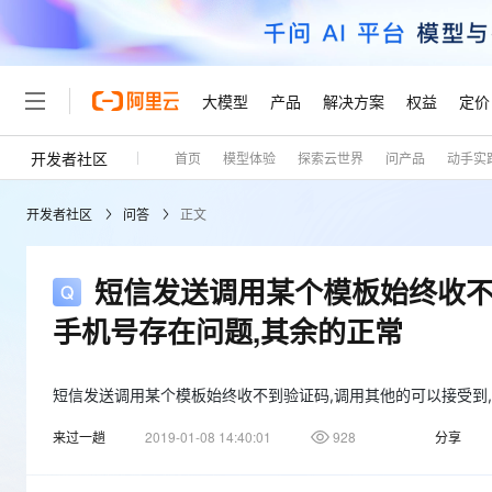
大模型
产品
解决方案
权益
定价
开发者社区
首页
模型体验
探索云世界
问产品
动手实
大模型
产品
解决方案
权益
定价
云市场
伙伴
服务
了解阿里云
精选产品
精选解决方案
普惠上云
产品定价
精选商城
成为销售伙伴
售前咨询
为什么选择阿里云
千问AI平台
开发者社区
问答
正文
了解云产品的定价详情
大模型服务平台百炼
千问办公，解锁你的工作
普惠上云 官方力荐
分销伙伴
在线服务
网站建设
什么是云计算
大
大模型服务与应用平台
企业级Agent产品，直接
云服务器38元/年起，超
咨询伙伴
多端小程序
技术领先
短信发送调用某个模板始终收不
云上成本管理
售后服务
轻量应用服务器
Agency Agents：拥
官方推荐返现计划
大模型
精选产品
精选解决方案
Salesforce 国际版订阅
稳定可靠
手机号存在问题,其余的正常
管理和优化成本
推荐新用户得奖励，单订单
销售伙伴合作计划
自助服务
友盟天域
安全合规
人工智能与机器学习
AI
文本生成
云数据库 RDS
HappyHorse 打造一
云工开物
无影生态合作计划
在线服务
观测云
分析师报告
短信发送调用某个模板始终收不到验证码,调用其他的可以接受到
高校专属算力普惠，学生认
计算
互联网应用开发
Qwen3.8-Max
HOT
Salesforce On Alibaba C
工单服务
Tuya 物联网平台阿里云
研究报告与白皮书
来过一趟
2019-01-08 14:40:01
928
分享
人工智能平台 PAI
快速拥有专属 OpenClaw
大模
Consulting Partner 合
大数据
容器
智能体时代全能旗舰模型
免费试用
短信专区
一站式AI开发、训练和推
蓝凌 OA
AI 大模型销售与服务生
现代化应用