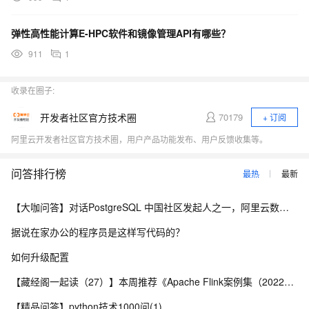
弹性高性能计算E-HPC软件和镜像管理API有哪些？
911
1
收录在圈子:
开发者社区官方技术圈
70179
+ 订阅
阿里云开发者社区官方技术圈，用户产品功能发布、用户反馈收集等。
问答排行榜
最热
最新
【大咖问答】对话PostgreSQL 中国社区发起人之一，阿里云数据库高级专家 德哥
据说在家办公的程序员是这样写代码的？
如何升级配置
【藏经阁一起读（27）】本周推荐《Apache Flink案例集（2022版）》，你有哪些心得？
【精品问答】python技术1000问(1)