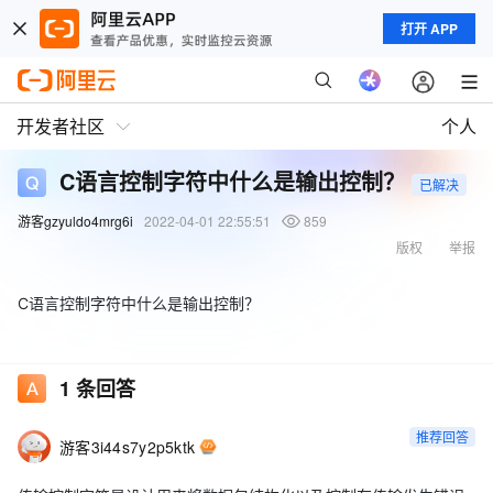
打开 APP
开发者社区
个人
C语言控制字符中什么是输出控制？
已解决
游客gzyuldo4mrg6i
2022-04-01 22:55:51
859
版权
举报
C语言控制字符中什么是输出控制？
1
条回答
推荐回答
游客3i44s7y2p5ktk