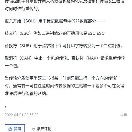
传输控制字符是设计用来将数据包结构化以及控制在传输发生错误
时何时进行重传的。
报头开始（SOH）用于标记数据包中的非数据部分——
转义符（ESC）例如二进制值27的正确用法是ESC ESC。
替换符（SUB）用于请求将下个可打印字符转换为一个二进制值，
取消符（CAN）中止一个包的传输。否认符（NAK）请求重新传输
一个包。
当传输介质使用半双工（指某一时刻只能进行一个方向的传输）
时，通常有一可在任意时间传输数据的主站和一个或多个可在获得
准许后进行传输的从站。
。
2022-04-01 22:56:20
举报
赞同
展开评论