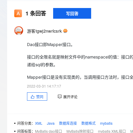
存储
天池大赛
Qwen3.7-Plus
云解析DNS
解决方案免费试用 新老
电子合同
最高领取价值200元试用
能看、能想、能动手的多模
安全
网络与CDN
1
条回答
写回答
AI 算法大赛
畅捷通
大数据开发治理平台 Data
AI 产品 免费试用
网络
安全
云开发大赛
Qwen3-VL-Plus
Tableau 订阅
1亿+ 大模型 tokens 和 
游客tgwj2nwrlcsrk
可观测
入门学习赛
中间件
AI空中课堂在线直播课
云防火墙
140+云产品 免费试用
Dao接口即Mapper接口。
上云与迁云
云原生的云上边界网络安全
产品新客免费试用，最长1
数据库
生态解决方案
大模型服务
接口的全限名就是映射文件中的namespacel的值：接口的
企业出海
大模型ACA认证体验
大数据计算
递给sql的参数。
助力企业全员 AI 认知与能
行业生态解决方案
千问AI平台-Token Plan
政企业务
媒体服务
Mapper接口是没有实现类的，当调用接口方法时，接口全限名
开发者生态解决方案
企业服务与云通信
2022-03-31 14:17:17
千问AI平台-模型体验
AI 开发和 AI 应用解决
在线体验全尺寸、多种模态
赞同
展开评论
域名与网站
Happy 系列大模型
终端用户计算
Serverless
问答分类：
XML
Java
数据库连接
数据格式
mybatis
问答标签：
MyBatis dao接口
MyBatis映射接口
mybatis XML接口
M
开发工具