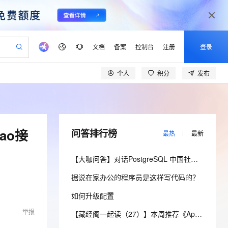
文档
备案
控制台
注册
登录
个人
积分
发布
验
作计划
器
AI 活动
专业服务
服务伙伴合作计划
开发者社区
加入我们
产品动态
服务平台百炼
阿里云 OPC 创新助力计划
一站式生成采购清单，支持单品或批量购买
io：打造专属 AI 语音助手
S产品伙伴计划（繁花）
峰会
CS
造的大模型服务与应用开发平台
一句话生成原生可编辑精美 PPT 文稿
AI 生产力先锋
Al MaaS 服务伙伴赋能合作
域名
博文
Careers
至高可申请百万元
Qwen3.8-Max 模型上线
开启高性价比 AI 编程新体验
弹性可伸缩的云计算服务
Qwen-Audio-3.0-Realtime 端到端实时语音角色扮演
输入一句话想法, 轻松生成专业的 PPT
先锋实践拓展 AI 生产力的边界
Token 补贴，五大权
计划
海大会
伙伴信用分合作计划
商标
问答
社会招聘
ao接
问答排行榜
最热
最新
益加速 OPC 成功
eek-V4-Pro
SS
一键部署幻兽帕鲁游戏服务器
飞天发布时刻
HOT
Open Search 向量检索版支
划
备案
电子书
校园招聘
pSeek-V4-Pro
视频创作，一键激活电商全链路生产力
稳定、安全、高性价比、高性能的云存储服务
一键购买专属联机服务器，轻松开启游戏
所见，即是所愿
持视频检索 Pipeline 功能
更多支持
【大咖问答】对话PostgreSQL 中国社区发起人之一，阿里云数据库高级专家 德哥
划
公司注册
镜像站
视频生成
语音识别与合成
专属 QwenPaw
漫剧工坊：一站式动画创作平台
AI 实训营
HOT
应用身份服务 (IDaaS)
据说在家办公的程序员是这样写代码的？
合作伙伴培训与认证
划
上云迁移
站生成，高效打造优质广告素材
全接入的云上超级电脑
从聊天伙伴进化为能主动干活的本地数字员工
快速生产连贯的高质量长漫剧
从基础到进阶，Agent 创客手把手教你
OpenClaw 管理能力上线
lScope
我要反馈
e-1.1-T2V
Qwen3-TTS-Flash
如何升级配置
查询合作伙伴
n Alibaba Cloud ISV 合作
代维服务
建企业门户网站
10 分钟搭建微信、支付宝小程序
MaxCompute MaxFrame 提
畅细腻的高质量视频
离线语音合成大模型，多语言方言自适应，低延迟高稳定
举报
创新加速
ope
登录合作伙伴管理后台
【藏经阁一起读（27）】本周推荐《Apache Flink案例集（2022版）》，你有哪些心得？
我要建议
站，无忧落地极速上线
以可视化方式快速构建移动和 PC 门户网站
国内短信简单易用，安全可靠，秒级触达，全球覆盖200+国家和地区。
高效部署网站，快速应用到小程序
供自动弹性内存功能