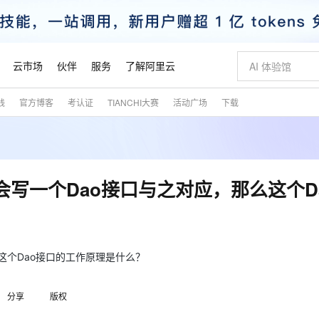
云市场
伙伴
服务
了解阿里云
践
官方博客
考认证
TIANCHI大赛
活动广场
下载
AI 特惠
数据与 API
成为产品伙伴
企业增值服务
最佳实践
价格计算器
AI 场景体
基础软件
产品伙伴合
阿里云认证
市场活动
配置报价
大模型
自助选配和估算价格
新方式
睿译宝，AI翻译排版一步到位
智启 AI 普惠权益
产品生态集成认证中心
企业支持计划
云上春晚
域名与网站
千问官方 MaaS 平台，为开发者和 Agent 而生，新用户赠送 1 亿 + tokens 额度
Qwen Aud
AI Coding
阿里云Maa
2026 阿里云
云服务器 E
为企业打
数据集
Windows
大模型认证
模型
NEW
NEW
交付可用成果
值低价云产品抢先购
上传文档即自动完成翻译和格式还原
至高享 1亿+免费 tokens，加速 Al 应用落地
提供智能易用的域名与建站服务
智能编程，一键
安全可靠、
产品生态伙伴
专家技术服务
云上奥运之旅
弹性计算合作
阿里云中企出
手机三要素
宝塔 Linux
全部认证
，都会写一个Dao接口与之对应，那么这个D
价格优势
有专属领域专家
GLM-5.2：长任务时代开源旗舰模型
阿里云 OPC 创新助力计划
千问大模型
即刻拥有 DeepS
AI 电商营销
对象存储 O
大模型
产品生态伙伴工作台
企业增值服务台
云栖战略参考
云存储合作计
云栖大会
身份实名认证
CentOS
训练营
推动算力普惠，释放技术红利
最高返9万
多领域专家智能体,一键组建 AI 虚拟交付团队
快速构建应用程序和网站，即刻迈出上云第一步
至高百万元 Token 补贴，加速一人公司成长
多元化、高性能、安全可靠的大模型服务
真正可用的 1M 上下文,一次完成代码全链路开发
轻松解锁专属 Dee
从图文生成到
云上的中国
数据库合作计
活动全景
短信
Docker
图片和
站式影视创作平台
Hermes Agent，打造自进化智能体
Token Plan 模型订阅计划
数字证书管理服务（原SSL证书）
5 分钟轻松部署
AI 广告创作
无影云电脑
企业成长
NEW
信息公告
看见新力量
云网络合作计
OCR 文字识别
JAVA
证享300元代金券
可视化编排打通从文字构思到成片全链路闭环
全托管，含MySQL、PostgreSQL、SQL Server、MariaDB多引擎
自主进化，持久记忆，越用越聪明
Qwen3.8-Max 首发尝鲜，限时加量 10 倍，夜间低至2折
实现全站HTTPS，呈现可信的WEB访问
图文、视频一
随时随地安
么这个Dao接口的工作原理是什么？
魔搭 Mode
Kimi-K3
HappyHors
NEW
loud
服务实践
官网公告
金融模力时刻
Salesforce O
版
发票查验
全能环境
Claude Code + GStack 打造工程团队
千问办公，限时限量积分加倍
Qoder
低代码高效构
AI 建站
短信服务
型
NEW
作计划
Kimi 最新旗舰模型，长程编程与推理利器
让文字生成流
计划
分享
版权
创新中心
魔搭 ModelSc
健康状态
理服务
让AI从“聊天伙伴”进化为能干活的“数字员工”
安装技能 GStack，拥有专属 AI 工程团队
你的AI工作搭子，覆盖日常办公高频场景
面向真实软件的智能体编程平台
0 代码专业建
客户案例
天气预报查询
操作系统
态合作计划