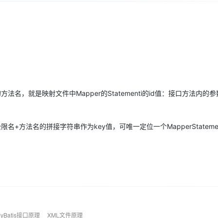
Deepseek-v4-pro
HappyHors
同享
万小智 AI 建站低至 15元/月
Qoder CN
AI 短剧/漫剧
云原生数据库 
快递物流查询
WordPress
成为服务伙
高校合作
点，立即开启云上创新
覆盖公网/内网、递归/权威、移动APP等全场景解析服务
送.CN域名，送备案服务码
基于千问大模型等，支持代码智能生成、研发智能问答
AI助力短剧
态智能体模型
旗舰 MoE 大模型，百万上下文与顶尖推理能力
图生视频，流
Ubuntu
服务生态伙伴
云工开物
企业应用
Works
Night Plan 支持 Qwen 3.8-Max
云原生大数据计算服务 MaxCompute
AI 办公
容器服务 Kub
NEW
GLM-5.2
Wan2.7-T
Red Hat
30+ 款产品免费体验
Data Agent 驱动的一站式 Data+AI 开发治理平台
夜间 5 折，Qwen/Meoo/TokenPlan 客户专享
面向分析的企业级SaaS模式云数据仓库
AI智能应用
提供一站式管
科研合作
视觉 Coding、空间感知、多模态思考等全面升级
1M上下文，专为长程任务能力而生
ERP
堂（旗舰版）
SUSE
智能客服
CRM
防护产品
2个月
自动承接线索
建站小程序
OA 办公系统
AI 应用构建
大模型原生
方法名，就是映射文件中Mapper的Statementi的id值：接口方法内的
力提升
财税管理
模板建站
Qoder
大模型服务平台百炼-应用模版
HOT
NEW
面向真实软件
个人版上线、团队版降价；千问3.8-Max首发发尝鲜
丰富多元化的应用模版和解决方案
+方法名的拼接字符串作为key值，可唯一定位一个MapperStatemen
400电话
定制建站
万有无界
大模型服务平台百炼-智能体
方案
广告营销
模板小程序
的模型效果
灵活可视化地构建企业级 Agent
定制小程序
秒悟
人工智能平台 PAI
APP 开发
云端极速 AI 
新一代 AI 视频生成模型，深度适配广告营销等场景
AI Native 的算法工程平台，一站式完成建模、训练、推理服务部署
建站系统
yBatis接口原理
XML文件原理