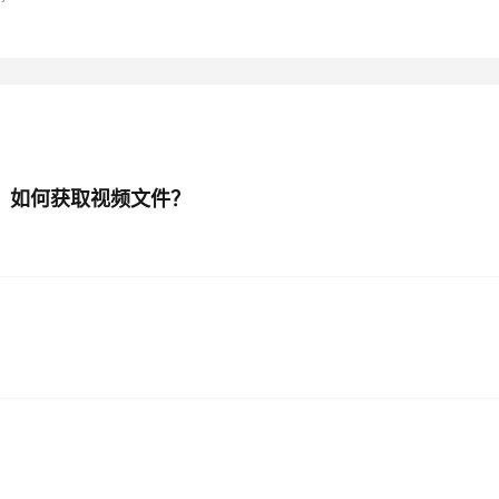
AI 应用
10分钟微调：让0.6B模型媲美235B模
多模态数据信
型
依托云原生高可用架构,实现Dify私有化部署
用1%尺寸在特定领域达到大模型90%以上效果
一个 AI 助手
超强辅助，Bol
即刻拥有 DeepSeek-R1 满血版
在企业官网、通讯软件中为客户提供 AI 客服
多种方案随心选，轻松解锁专属 DeepSeek
，如何获取视频文件？