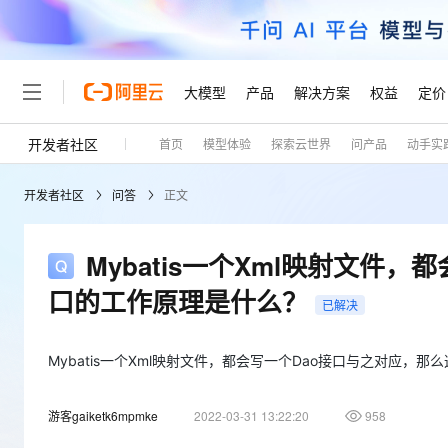
大模型
产品
解决方案
权益
定价
开发者社区
首页
模型体验
探索云世界
问产品
动手实
大模型
产品
解决方案
权益
定价
云市场
伙伴
服务
了解阿里云
精选产品
精选解决方案
普惠上云
产品定价
精选商城
成为销售伙伴
售前咨询
为什么选择阿里云
千问AI平台
开发者社区
问答
正文
了解云产品的定价详情
大模型服务平台百炼
千问办公，解锁你的工作
普惠上云 官方力荐
分销伙伴
在线服务
网站建设
什么是云计算
大
大模型服务与应用平台
企业级Agent产品，直接
云服务器38元/年起，超
咨询伙伴
多端小程序
技术领先
Mybatis一个Xml映射文件
云上成本管理
售后服务
轻量应用服务器
Agency Agents：拥
官方推荐返现计划
大模型
精选产品
精选解决方案
Salesforce 国际版订阅
稳定可靠
口的工作原理是什么？
管理和优化成本
推荐新用户得奖励，单订单
销售伙伴合作计划
已解决
自助服务
友盟天域
安全合规
人工智能与机器学习
AI
文本生成
云数据库 RDS
HappyHorse 打造一
云工开物
无影生态合作计划
在线服务
观测云
分析师报告
高校专属算力普惠，学生认
Mybatis一个Xml映射文件，都会写一个Dao接口与之对应，那
计算
互联网应用开发
Qwen3.8-Max
HOT
Salesforce On Alibaba C
工单服务
Tuya 物联网平台阿里云
研究报告与白皮书
人工智能平台 PAI
快速拥有专属 OpenClaw
大模
Consulting Partner 合
大数据
容器
智能体时代全能旗舰模型
游客gaiketk6mpmke
2022-03-31 13:22:20
958
免费试用
短信专区
一站式AI开发、训练和推
蓝凌 OA
AI 大模型销售与服务生
现代化应用