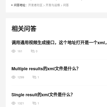
大模型解决方案
问答地址：
开发者社区
>
开发与运维
>
问答
迁移与运维管理
快速部署 Dify，高效搭建 
专有云
相关问答
10 分钟在聊天系统中增加
调用通用视频生成接口，这个地址打开是一个xml
161
0
Multiple results的xml文件是什么？
1299
1
SIngle result的xml文件是什么？
1321
1