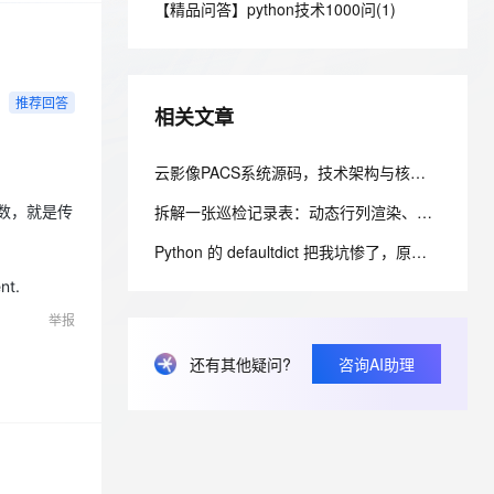
安全
【精品问答】python技术1000问(1)
我要投诉
e-1.1-I2V
Cosyvoice-V3-Flash
PolarDB
上云场景组合购
Milvus 弹性伸缩功能新增节
伴
漫剧创作，剧本、分镜、视频高效生成
100%兼容MySQL、PostgreSQL，兼容Oracle，支持集中和分布式
覆盖90%+业务场景，专享组合折扣价
点支持范围
畅自然，细节丰富
高表现力语音合成大模型，语音克隆听感自然
VPN
ernetes 版 ACK
云聚AI 严选权益
AI 原生数据库服务发布
SSL 证书
2V
Fun-ASR
推荐回答
，一键激活高效办公新体验
理容器应用的 K8s 服务
精选AI产品，从模型到应用全链提效
Agent 数据网关
相关文章
文戏情感细腻自然，动作戏激烈拳拳到肉，实现更强表演能力
支持中英文自由切换，具备更强的噪声鲁棒性
堡垒机
AI 用量加速计划
云原生数据库 PolarDB
防火墙
云影像PACS系统源码，技术架构与核心特性解析
、识别商机，让客服更高效、服务更出色。
新老同享，达量后返
Agentic Database 发布
主机安全
应用
拆解一张巡检记录表：动态行列渲染、跨系统回填与私有化交付的工程实践
参数，就是传
Python 的 defaultdict 把我坑惨了，原来缺失键会自动创建，但 `__missing__` 的副作用让我调试到崩溃
千问办公
NEW
AI 应用及服务市场
的智能体编程平台
一站式AI生产力平台
t.
AI 应用
举报
伶鹊
企业级人与Agent协作平台，接入和调度多个数字员工
智能客服平台，对话机器人、对话分析、智能外呼
大模型
还有其他疑问?
咨询AI助理
大模型服务平台百炼 - 全妙
自然语言处理
应用创作平台
多模态内容创作工具，已接入 DeepSeek
数据标注
机器学习