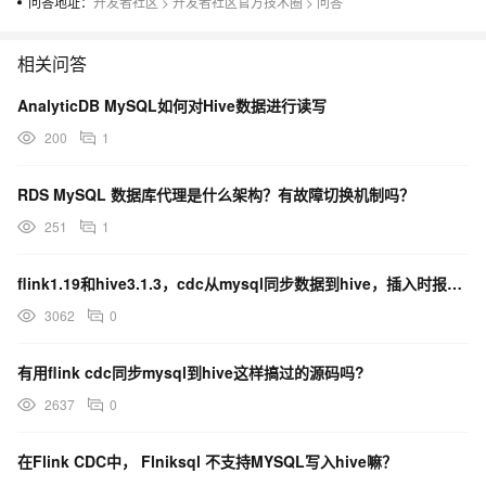
问答地址：
开发者社区
>
开发者社区官方技术圈
>
问答
相关问答
AnalyticDB MySQL如何对Hive数据进行读写
200
1
RDS MySQL 数据库代理是什么架构？有故障切换机制吗？
251
1
flink1.19和hive3.1.3，cdc从mysql同步数据到hive，插入时报错？
3062
0
有用flink cdc同步mysql到hive这样搞过的源码吗?
2637
0
在Flink CDC中， Flniksql 不支持MYSQL写入hive嘛？