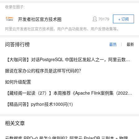
收录在圈子:
开发者社区官方技术圈
70179
+ 订阅
阿里云开发者社区官方技术圈，用户产品功能发布、用户反馈收集等。
问答排行榜
最热
最新
【大咖问答】对话PostgreSQL 中国社区发起人之一，阿里云数据库高级专家 德哥
据说在家办公的程序员是这样写代码的？
如何升级配置
【藏经阁一起读（27）】本周推荐《Apache Flink案例集（2022版）》，你有哪些心得？
【精品问答】python技术1000问(1)
相关文章
云数据库 RPO=0 是怎么做到的？阿里云 PolarDB 三副本 + 物理复制解析