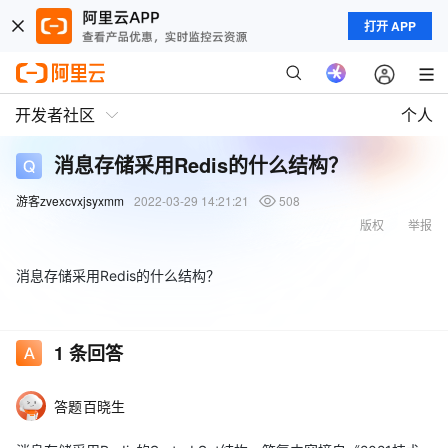
打开 APP
开发者社区
个人
消息存储采用Redis的什么结构？
游客zvexcvxjsyxmm
2022-03-29 14:21:21
508
版权
举报
消息存储采用Redis的什么结构？
1
条回答
答题百晓生