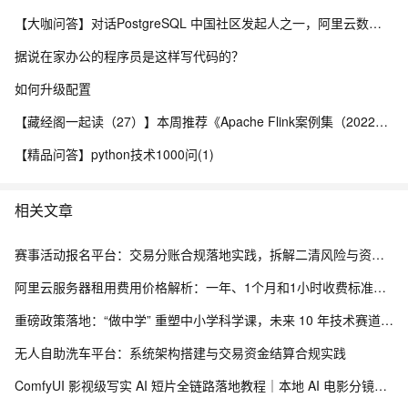
【大咖问答】对话PostgreSQL 中国社区发起人之一，阿里云数据库高级专家 德哥
据说在家办公的程序员是这样写代码的？
如何升级配置
【藏经阁一起读（27）】本周推荐《Apache Flink案例集（2022版）》，你有哪些心得？
【精品问答】python技术1000问(1)
相关文章
赛事活动报名平台：交易分账合规落地实践，拆解二清风险与资金隔离要点
阿里云服务器租用费用价格解析：一年、1个月和1小时收费标准，轻量、ECS和GPU实例规格族费用清单
重磅政策落地：“做中学” 重塑中小学科学课，未来 10 年技术赛道彻底变天
无人自助洗车平台：系统架构搭建与交易资金结算合规实践
ComfyUI 影视级写实 AI 短片全链路落地教程｜本地 AI 电影分镜渲染、时序稳定与人像一致性解决方案