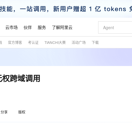
云市场
伙伴
服务
了解阿里云
践
官方博客
考认证
TIANCHI大赛
活动广场
下载
AI 特惠
数据与 API
成为产品伙伴
企业增值服务
最佳实践
价格计算器
AI 场景体
基础软件
产品伙伴合
阿里云认证
市场活动
配置报价
大模型
自助选配和估算价格
新方式
睿译宝，AI翻译排版一步到位
智启 AI 普惠权益
产品生态集成认证中心
企业支持计划
云上春晚
域名与网站
千问官方 MaaS 平台，为开发者和 Agent 而生，新用户赠送 1 亿 + tokens 额度
Qwen Aud
AI Coding
阿里云Maa
2026 阿里云
云服务器 E
为企业打
数据集
Windows
大模型认证
模型
NEW
NEW
交付可用成果
值低价云产品抢先购
上传文档即自动完成翻译和格式还原
至高享 1亿+免费 tokens，加速 Al 应用落地
提供智能易用的域名与建站服务
智能编程，一键
安全可靠、
产品生态伙伴
专家技术服务
云上奥运之旅
弹性计算合作
阿里云中企出
手机三要素
宝塔 Linux
全部认证
:无权跨域调用
价格优势
有专属领域专家
GLM-5.2：长任务时代开源旗舰模型
阿里云 OPC 创新助力计划
千问大模型
即刻拥有 DeepS
AI 电商营销
对象存储 O
大模型
产品生态伙伴工作台
企业增值服务台
云栖战略参考
云存储合作计
云栖大会
身份实名认证
CentOS
训练营
推动算力普惠，释放技术红利
最高返9万
多领域专家智能体,一键组建 AI 虚拟交付团队
快速构建应用程序和网站，即刻迈出上云第一步
至高百万元 Token 补贴，加速一人公司成长
多元化、高性能、安全可靠的大模型服务
真正可用的 1M 上下文,一次完成代码全链路开发
轻松解锁专属 Dee
从图文生成到
云上的中国
数据库合作计
活动全景
短信
Docker
图片和
站式影视创作平台
Hermes Agent，打造自进化智能体
Token Plan 模型订阅计划
数字证书管理服务（原SSL证书）
5 分钟轻松部署
AI 广告创作
无影云电脑
企业成长
NEW
信息公告
看见新力量
云网络合作计
OCR 文字识别
JAVA
证享300元代金券
可视化编排打通从文字构思到成片全链路闭环
全托管，含MySQL、PostgreSQL、SQL Server、MariaDB多引擎
自主进化，持久记忆，越用越聪明
Qwen3.8-Max 首发尝鲜，限时加量 10 倍，夜间低至2折
实现全站HTTPS，呈现可信的WEB访问
图文、视频一
随时随地安
魔搭 Mode
Kimi-K3
HappyHors
分享
版权
NEW
loud
服务实践
官网公告
金融模力时刻
Salesforce O
版
发票查验
全能环境
Claude Code + GStack 打造工程团队
千问办公，限时限量积分加倍
Qoder
低代码高效构
AI 建站
短信服务
型
NEW
作计划
Kimi 最新旗舰模型，长程编程与推理利器
让文字生成流
计划
创新中心
魔搭 ModelSc
健康状态
理服务
让AI从“聊天伙伴”进化为能干活的“数字员工”
安装技能 GStack，拥有专属 AI 工程团队
你的AI工作搭子，覆盖日常办公高频场景
面向真实软件的智能体编程平台
0 代码专业建
客户案例
天气预报查询
操作系统
态合作计划