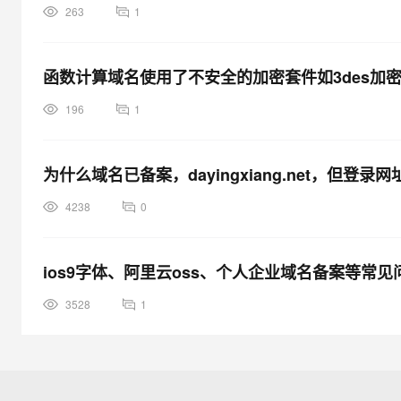
263
1
函数计算域名使用了不安全的加密套件如3des加
196
1
为什么域名已备案，dayingxiang.net，但登
4238
0
ios9字体、阿里云oss、个人企业域名备案等常
3528
1