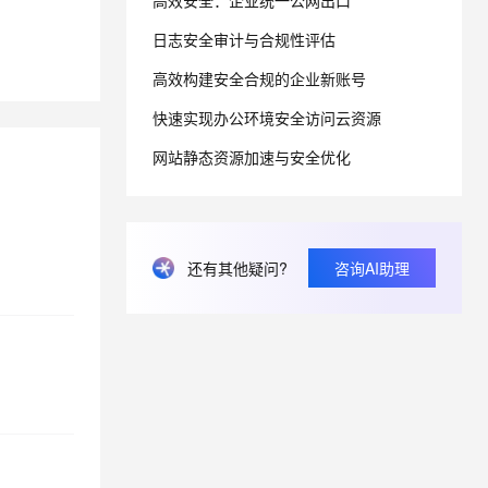
高效安全：企业统一公网出口
日志安全审计与合规性评估
息提取
与 AI 智能体进行实时音视频通话
高效构建安全合规的企业新账号
从文本、图片、视频中提取结构化的属性信息
构建支持视频理解的 AI 音视频实时通话应用
快速实现办公环境安全访问云资源
t.diy 一步搞定创意建站
构建大模型应用的安全防护体系
通过自然语言交互简化开发流程,全栈开发支持
通过阿里云安全产品对 AI 应用进行安全防护
网站静态资源加速与安全优化
还有其他疑问?
咨询AI助理