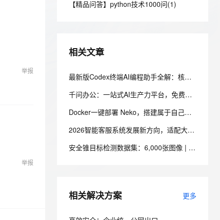
安全
【精品问答】python技术1000问(1)
我要投诉
e-1.1-I2V
Cosyvoice-V3-Flash
PolarDB
上云场景组合购
Milvus 弹性伸缩功能新增节
伴
漫剧创作，剧本、分镜、视频高效生成
100%兼容MySQL、PostgreSQL，兼容Oracle，支持集中和分布式
覆盖90%+业务场景，专享组合折扣价
点支持范围
畅自然，细节丰富
高表现力语音合成大模型，语音克隆听感自然
VPN
ernetes 版 ACK
云聚AI 严选权益
AI 原生数据库服务发布
SSL 证书
2V
Fun-ASR
，一键激活高效办公新体验
理容器应用的 K8s 服务
精选AI产品，从模型到应用全链提效
Agent 数据网关
相关文章
文戏情感细腻自然，动作戏激烈拳拳到肉，实现更强表演能力
支持中英文自由切换，具备更强的噪声鲁棒性
堡垒机
AI 用量加速计划
云原生数据库 PolarDB
举报
防火墙
最新版Codex终端AI编程助手全解：核心功能与阿里云百炼Coding Plan、Token Plan接入教程
、识别商机，让客服更高效、服务更出色。
新老同享，达量后返
Agentic Database 发布
主机安全
应用
千问办公：一站式AI生产力平台，免费版、个人标准版、个人高级版配置价格，新用户注册送2000积分
Docker一键部署 Neko，搭建属于自己的自托管虚拟浏览器
千问办公
NEW
AI 应用及服务市场
的智能体编程平台
一站式AI生产力平台
2026智能客服系统发展新方向，适配大型企业的主流智能客服系统评测
AI 应用
伶鹊
安全锥目标检测数据集：6,000张图像 | 目标检测
企业级人与Agent协作平台，接入和调度多个数字员工
智能客服平台，对话机器人、对话分析、智能外呼
大模型
举报
大模型服务平台百炼 - 全妙
自然语言处理
应用创作平台
多模态内容创作工具，已接入 DeepSeek
相关解决方案
数据标注
更多
机器学习