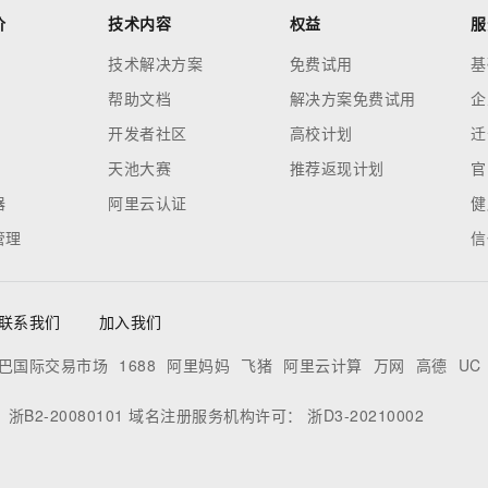
价
技术内容
权益
服
技术解决方案
免费试用
基
帮助文档
解决方案免费试用
企
开发者社区
高校计划
迁
天池大赛
推荐返现计划
官
器
阿里云认证
健
管理
信
联系我们
加入我们
巴国际交易市场
1688
阿里妈妈
飞猪
阿里云计算
万网
高德
UC
：
浙B2-20080101
域名注册服务机构许可：
浙D3-20210002