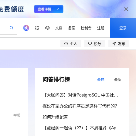
文档
备案
控制台
注册
登录
个人
积分
发布
验
作计划
器
AI 活动
专业服务
服务伙伴合作计划
开发者社区
加入我们
产品动态
服务平台百炼
阿里云 OPC 创新助力计划
一站式生成采购清单，支持单品或批量购买
io：打造专属 AI 语音助手
S产品伙伴计划（繁花）
峰会
CS
造的大模型服务与应用开发平台
一句话生成原生可编辑精美 PPT 文稿
AI 生产力先锋
Al MaaS 服务伙伴赋能合作
域名
博文
Careers
至高可申请百万元
Qwen3.8-Max 模型上线
开启高性价比 AI 编程新体验
弹性可伸缩的云计算服务
Qwen-Audio-3.0-Realtime 端到端实时语音角色扮演
输入一句话想法, 轻松生成专业的 PPT
先锋实践拓展 AI 生产力的边界
Token 补贴，五大权
计划
海大会
伙伴信用分合作计划
商标
问答
社会招聘
问答排行榜
最热
最新
益加速 OPC 成功
eek-V4-Pro
SS
一键部署幻兽帕鲁游戏服务器
飞天发布时刻
HOT
Open Search 向量检索版支
划
备案
电子书
校园招聘
pSeek-V4-Pro
视频创作，一键激活电商全链路生产力
稳定、安全、高性价比、高性能的云存储服务
一键购买专属联机服务器，轻松开启游戏
所见，即是所愿
持视频检索 Pipeline 功能
更多支持
【大咖问答】对话PostgreSQL 中国社区发起人之一，阿里云数据库高级专家 德哥
划
公司注册
镜像站
视频生成
语音识别与合成
专属 QwenPaw
漫剧工坊：一站式动画创作平台
AI 实训营
HOT
应用身份服务 (IDaaS)
据说在家办公的程序员是这样写代码的？
合作伙伴培训与认证
划
上云迁移
站生成，高效打造优质广告素材
全接入的云上超级电脑
从聊天伙伴进化为能主动干活的本地数字员工
快速生产连贯的高质量长漫剧
从基础到进阶，Agent 创客手把手教你
OpenClaw 管理能力上线
lScope
我要反馈
e-1.1-T2V
Qwen3-TTS-Flash
举报
如何升级配置
查询合作伙伴
n Alibaba Cloud ISV 合作
代维服务
建企业门户网站
10 分钟搭建微信、支付宝小程序
MaxCompute MaxFrame 提
畅细腻的高质量视频
离线语音合成大模型，多语言方言自适应，低延迟高稳定
创新加速
ope
登录合作伙伴管理后台
【藏经阁一起读（27）】本周推荐《Apache Flink案例集（2022版）》，你有哪些心得？
我要建议
站，无忧落地极速上线
以可视化方式快速构建移动和 PC 门户网站
国内短信简单易用，安全可靠，秒级触达，全球覆盖200+国家和地区。
高效部署网站，快速应用到小程序
供自动弹性内存功能