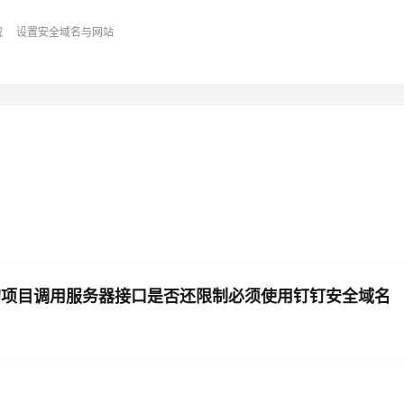
域
设置安全域名与网站
AI 应用
10分钟微调：让0.6B模型媲美235B模
多模态数据信
型
依托云原生高可用架构,实现Dify私有化部署
用1%尺寸在特定领域达到大模型90%以上效果
一个 AI 助手
超强辅助，Bol
即刻拥有 DeepSeek-R1 满血版
在企业官网、通讯软件中为客户提供 AI 客服
多种方案随心选，轻松解锁专属 DeepSeek
的项目调用服务器接口是否还限制必须使用钉钉安全域名