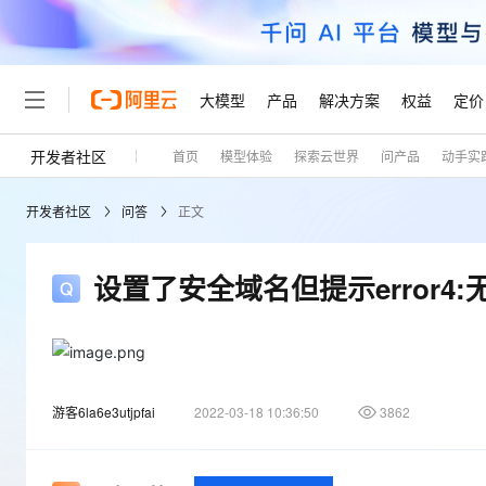
大模型
产品
解决方案
权益
定价
开发者社区
首页
模型体验
探索云世界
问产品
动手实
大模型
产品
解决方案
权益
定价
云市场
伙伴
服务
了解阿里云
精选产品
精选解决方案
普惠上云
产品定价
精选商城
成为销售伙伴
售前咨询
为什么选择阿里云
千问AI平台
开发者社区
问答
正文
了解云产品的定价详情
大模型服务平台百炼
千问办公，解锁你的工作
普惠上云 官方力荐
分销伙伴
在线服务
网站建设
什么是云计算
大
大模型服务与应用平台
企业级Agent产品，直接
云服务器38元/年起，超
咨询伙伴
多端小程序
技术领先
设置了安全域名但提示error4
云上成本管理
售后服务
轻量应用服务器
Agency Agents：拥
官方推荐返现计划
大模型
精选产品
精选解决方案
Salesforce 国际版订阅
稳定可靠
管理和优化成本
推荐新用户得奖励，单订单
销售伙伴合作计划
自助服务
友盟天域
安全合规
人工智能与机器学习
AI
文本生成
云数据库 RDS
HappyHorse 打造一
云工开物
无影生态合作计划
在线服务
观测云
分析师报告
高校专属算力普惠，学生认
计算
互联网应用开发
Qwen3.8-Max
游客6la6e3utjpfai
2022-03-18 10:36:50
3862
HOT
Salesforce On Alibaba C
工单服务
Tuya 物联网平台阿里云
研究报告与白皮书
人工智能平台 PAI
快速拥有专属 OpenClaw
大模
Consulting Partner 合
大数据
容器
智能体时代全能旗舰模型
免费试用
短信专区
一站式AI开发、训练和推
蓝凌 OA
AI 大模型销售与服务生
现代化应用