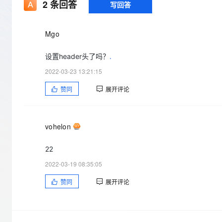
存储
天池大赛
2
条回答
写回答
Qwen3.7-Plus
云解析DNS
解决方案免费试用 新老
电子合同
最高领取价值200元试用
能看、能想、能动手的多模
安全
网络与CDN
AI 算法大赛
畅捷通
Mgo
大数据开发治理平台 Data
AI 产品 免费试用
网络
安全
云开发大赛
Qwen3-VL-Plus
Tableau 订阅
1亿+ 大模型 tokens 和 
设置header头了吗？
.
可观测
入门学习赛
中间件
AI空中课堂在线直播课
云防火墙
140+云产品 免费试用
2022-03-23 13:21:15
上云与迁云
云原生的云上边界网络安全
产品新客免费试用，最长1
数据库
赞同
展开评论
生态解决方案
大模型服务
企业出海
大模型ACA认证体验
大数据计算
助力企业全员 AI 认知与能
行业生态解决方案
千问AI平台-Token Plan
政企业务
媒体服务
vohelon
开发者生态解决方案
企业服务与云通信
千问AI平台-模型体验
AI 开发和 AI 应用解决
22
在线体验全尺寸、多种模态
域名与网站
2022-03-19 08:35:05
Happy 系列大模型
终端用户计算
赞同
展开评论
Serverless
开发工具