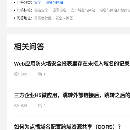
问答分类：
安全
域名与网站
大模型解决方案
问答标签：
域名安全
设置域名
安全域名与网站
域名与网站无权跨
迁移与运维管理
快速部署 Dify，高效搭建 
问答地址：
开发者社区
>
安全
>
问答
专有云
10 分钟在聊天系统中增加
相关问答
Web应用防火墙安全报表里存在未接入域名的记录
289
1
三方企业H5微应用，跳转外部链接后，跳转之后
535
2
如何为点播域名配置跨域资源共享（CORS）？