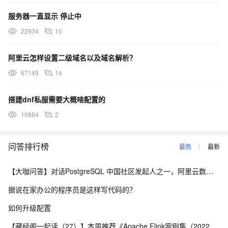
服务器一直显示 停止中
22934
10
阿里云怎样设置二级域名以及域名解析？
67149
14
搭建dnf私服需要大概啥配置的
10884
2
问答排行榜
最热
最新
【大咖问答】对话PostgreSQL 中国社区发起人之一，阿里云数据库高级专家 德哥
据说在家办公的程序员是这样写代码的？
如何升级配置
【藏经阁一起读（27）】本周推荐《Apache Flink案例集（2022版）》，你有哪些心得？