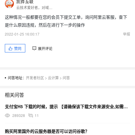
凯铧互联
云技术爱好者，对域名，虚拟主机，邮箱，阿里云服务器，数据库，存储，各种程序建网站有一定的了解，以文会友
这种情况一般都要在您的会员下提交工单，询问阿里云客服，查下
是什么原因违规，然后在进行下一步的操作
2022-01-25 16:00:17
举报
赞同
展开评论
问答地址：
开发者社区
>
云计算
>
问答
相关问答
支付宝H5 下载的时候，提示 【请确保该下载文件来源安全,如需浏览,请长按网址复制后使用浏览器访问】
289328
11
购买阿里国外的云服务器是否可以访问谷歌？