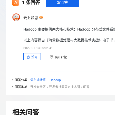
存储
天池大赛
1
条回答
写回答
Qwen3.7-Plus
云解析DNS
解决方案免费试用 新老
电子合同
最高领取价值200元试用
能看、能想、能动手的多模
安全
网络与CDN
AI 算法大赛
畅捷通
云上静思
大数据开发治理平台 Data
AI 产品 免费试用
网络
安全
云开发大赛
Qwen3-VL-Plus
Tableau 订阅
1亿+ 大模型 tokens 和 
Hadoop 主要提供两大核心技术：Hadoop 分布式文件系统（Hado
可观测
入门学习赛
中间件
AI空中课堂在线直播课
云防火墙
140+云产品 免费试用
以上内容摘自《海量数据处理与大数据技术实战》电子书，点击https://
上云与迁云
云原生的云上边界网络安全
产品新客免费试用，最长1
数据库
生态解决方案
2022-01-13 20:05:41
大模型服务
企业出海
大模型ACA认证体验
大数据计算
赞同
展开评论
助力企业全员 AI 认知与能
行业生态解决方案
千问AI平台-Token Plan
政企业务
媒体服务
开发者生态解决方案
企业服务与云通信
千问AI平台-模型体验
AI 开发和 AI 应用解决
问答分类：
分布式计算
Hadoop
在线体验全尺寸、多种模态
域名与网站
问答地址：
开发者社区
>
开发者社区官方技术圈
>
问答
Happy 系列大模型
终端用户计算
Serverless
相关问答
开发工具