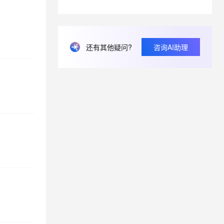
息提取
与 AI 智能体进行实时音视频通话
从文本、图片、视频中提取结构化的属性信息
构建支持视频理解的 AI 音视频实时通话应用
还有其他疑问?
咨询AI助理
t.diy 一步搞定创意建站
构建大模型应用的安全防护体系
通过自然语言交互简化开发流程,全栈开发支持
通过阿里云安全产品对 AI 应用进行安全防护