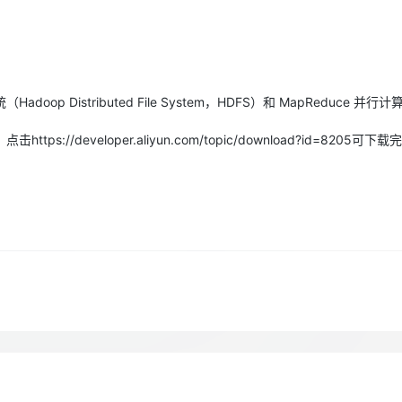
Deepseek-v4-pro
HappyHors
同享
万小智 AI 建站低至 15元/月
Qoder CN
AI 短剧/漫剧
云原生数据库 
快递物流查询
WordPress
成为服务伙
高校合作
点，立即开启云上创新
覆盖公网/内网、递归/权威、移动APP等全场景解析服务
送.CN域名，送备案服务码
基于千问大模型等，支持代码智能生成、研发智能问答
AI助力短剧
态智能体模型
旗舰 MoE 大模型，百万上下文与顶尖推理能力
图生视频，流
Ubuntu
服务生态伙伴
云工开物
企业应用
Works
Night Plan 支持 Qwen 3.8-Max
云原生大数据计算服务 MaxCompute
AI 办公
容器服务 Kub
NEW
GLM-5.2
Wan2.7-T
Red Hat
30+ 款产品免费体验
Data Agent 驱动的一站式 Data+AI 开发治理平台
夜间 5 折，Qwen/Meoo/TokenPlan 客户专享
面向分析的企业级SaaS模式云数据仓库
AI智能应用
提供一站式管
科研合作
视觉 Coding、空间感知、多模态思考等全面升级
1M上下文，专为长程任务能力而生
op Distributed File System，HDFS）和 MapReduce 并行计
ERP
堂（旗舰版）
SUSE
智能客服
CRM
developer.aliyun.com/topic/download?id=8205可下载
防护产品
2个月
自动承接线索
建站小程序
OA 办公系统
AI 应用构建
大模型原生
力提升
财税管理
模板建站
Qoder
大模型服务平台百炼-应用模版
HOT
NEW
面向真实软件
个人版上线、团队版降价；千问3.8-Max首发发尝鲜
丰富多元化的应用模版和解决方案
400电话
定制建站
万有无界
大模型服务平台百炼-智能体
方案
广告营销
模板小程序
的模型效果
灵活可视化地构建企业级 Agent
定制小程序
秒悟
人工智能平台 PAI
APP 开发
云端极速 AI 
新一代 AI 视频生成模型，深度适配广告营销等场景
AI Native 的算法工程平台，一站式完成建模、训练、推理服务部署
建站系统