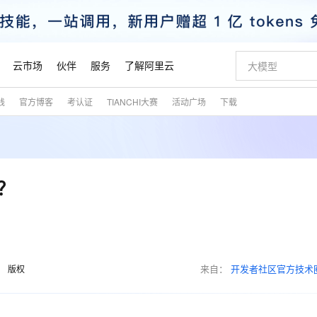
云市场
伙伴
服务
了解阿里云
践
官方博客
考认证
TIANCHI大赛
活动广场
下载
AI 特惠
数据与 API
成为产品伙伴
企业增值服务
最佳实践
价格计算器
AI 场景体
基础软件
产品伙伴合
阿里云认证
市场活动
配置报价
大模型
自助选配和估算价格
新方式
睿译宝，AI翻译排版一步到位
智启 AI 普惠权益
产品生态集成认证中心
企业支持计划
云上春晚
域名与网站
千问官方 MaaS 平台，为开发者和 Agent 而生，新用户赠送 1 亿 + tokens 额度
Qwen Aud
AI Coding
阿里云Maa
2026 阿里云
云服务器 E
为企业打
数据集
Windows
大模型认证
模型
NEW
NEW
交付可用成果
值低价云产品抢先购
上传文档即自动完成翻译和格式还原
至高享 1亿+免费 tokens，加速 Al 应用落地
提供智能易用的域名与建站服务
智能编程，一键
安全可靠、
产品生态伙伴
专家技术服务
云上奥运之旅
弹性计算合作
阿里云中企出
手机三要素
宝塔 Linux
全部认证
？
价格优势
有专属领域专家
GLM-5.2：长任务时代开源旗舰模型
阿里云 OPC 创新助力计划
千问大模型
即刻拥有 DeepS
AI 电商营销
对象存储 O
大模型
产品生态伙伴工作台
企业增值服务台
云栖战略参考
云存储合作计
云栖大会
身份实名认证
CentOS
训练营
推动算力普惠，释放技术红利
最高返9万
多领域专家智能体,一键组建 AI 虚拟交付团队
快速构建应用程序和网站，即刻迈出上云第一步
至高百万元 Token 补贴，加速一人公司成长
多元化、高性能、安全可靠的大模型服务
真正可用的 1M 上下文,一次完成代码全链路开发
轻松解锁专属 Dee
从图文生成到
云上的中国
数据库合作计
活动全景
短信
Docker
图片和
站式影视创作平台
Hermes Agent，打造自进化智能体
Token Plan 模型订阅计划
数字证书管理服务（原SSL证书）
5 分钟轻松部署
AI 广告创作
无影云电脑
企业成长
NEW
信息公告
看见新力量
云网络合作计
OCR 文字识别
JAVA
证享300元代金券
可视化编排打通从文字构思到成片全链路闭环
全托管，含MySQL、PostgreSQL、SQL Server、MariaDB多引擎
自主进化，持久记忆，越用越聪明
Qwen3.8-Max 首发尝鲜，限时加量 10 倍，夜间低至2折
实现全站HTTPS，呈现可信的WEB访问
图文、视频一
随时随地安
魔搭 Mode
来自：
开发者社区官方技术
Kimi-K3
HappyHors
版权
NEW
loud
服务实践
官网公告
金融模力时刻
Salesforce O
版
发票查验
全能环境
Claude Code + GStack 打造工程团队
千问办公，限时限量积分加倍
Qoder
低代码高效构
AI 建站
短信服务
型
NEW
作计划
Kimi 最新旗舰模型，长程编程与推理利器
让文字生成流
计划
创新中心
魔搭 ModelSc
健康状态
理服务
让AI从“聊天伙伴”进化为能干活的“数字员工”
安装技能 GStack，拥有专属 AI 工程团队
你的AI工作搭子，覆盖日常办公高频场景
面向真实软件的智能体编程平台
0 代码专业建
客户案例
天气预报查询
操作系统
态合作计划