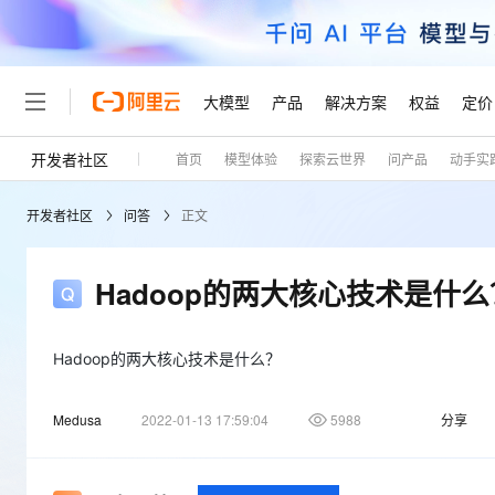
大模型
产品
解决方案
权益
定价
开发者社区
首页
模型体验
探索云世界
问产品
动手实
大模型
产品
解决方案
权益
定价
云市场
伙伴
服务
了解阿里云
精选产品
精选解决方案
普惠上云
产品定价
精选商城
成为销售伙伴
售前咨询
为什么选择阿里云
千问AI平台
开发者社区
问答
正文
了解云产品的定价详情
大模型服务平台百炼
千问办公，解锁你的工作
普惠上云 官方力荐
分销伙伴
在线服务
网站建设
什么是云计算
大
大模型服务与应用平台
企业级Agent产品，直接
云服务器38元/年起，超
咨询伙伴
多端小程序
技术领先
Hadoop的两大核心技术是什么
云上成本管理
售后服务
轻量应用服务器
Agency Agents：拥
官方推荐返现计划
大模型
精选产品
精选解决方案
Salesforce 国际版订阅
稳定可靠
管理和优化成本
推荐新用户得奖励，单订单
销售伙伴合作计划
自助服务
友盟天域
安全合规
人工智能与机器学习
AI
Hadoop的两大核心技术是什么？
文本生成
云数据库 RDS
HappyHorse 打造一
云工开物
无影生态合作计划
在线服务
观测云
分析师报告
高校专属算力普惠，学生认
计算
互联网应用开发
Qwen3.8-Max
Medusa
2022-01-13 17:59:04
5988
分享
HOT
Salesforce On Alibaba C
工单服务
Tuya 物联网平台阿里云
研究报告与白皮书
人工智能平台 PAI
快速拥有专属 OpenClaw
大模
Consulting Partner 合
大数据
容器
智能体时代全能旗舰模型
免费试用
短信专区
一站式AI开发、训练和推
蓝凌 OA
AI 大模型销售与服务生
现代化应用