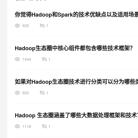
大模型解决方案
迁移与运维管理
你觉得Hadoop和Spark的技术优缺点以及适用
快速部署 Dify，高效搭建 
专有云
935
1
10 分钟在聊天系统中增加
Hadoop生态圈中核心组件都包含哪些技术框架？
1544
1
如果对Hadoop生态圈技术进行分类可以分为哪些
920
1
Hadoop 生态圈涵盖了哪些大数据处理框架和技术
1118
1