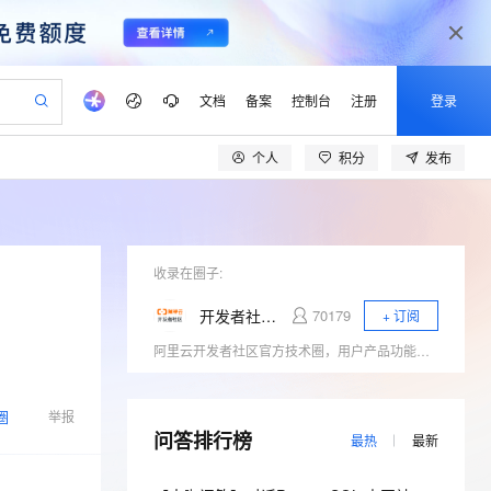
文档
备案
控制台
注册
登录
个人
积分
发布
验
作计划
器
AI 活动
专业服务
服务伙伴合作计划
开发者社区
加入我们
产品动态
服务平台百炼
阿里云 OPC 创新助力计划
一站式生成采购清单，支持单品或批量购买
io：打造专属 AI 语音助手
S产品伙伴计划（繁花）
峰会
CS
造的大模型服务与应用开发平台
一句话生成原生可编辑精美 PPT 文稿
AI 生产力先锋
Al MaaS 服务伙伴赋能合作
域名
博文
Careers
至高可申请百万元
Qwen3.8-Max 模型上线
开启高性价比 AI 编程新体验
弹性可伸缩的云计算服务
Qwen-Audio-3.0-Realtime 端到端实时语音角色扮演
输入一句话想法, 轻松生成专业的 PPT
先锋实践拓展 AI 生产力的边界
Token 补贴，五大权
计划
海大会
收录在圈子:
伙伴信用分合作计划
商标
问答
社会招聘
益加速 OPC 成功
eek-V4-Pro
SS
一键部署幻兽帕鲁游戏服务器
飞天发布时刻
HOT
Open Search 向量检索版支
划
备案
电子书
校园招聘
开发者社区官方技术圈
70179
+ 订阅
pSeek-V4-Pro
视频创作，一键激活电商全链路生产力
稳定、安全、高性价比、高性能的云存储服务
一键购买专属联机服务器，轻松开启游戏
所见，即是所愿
持视频检索 Pipeline 功能
更多支持
阿里云开发者社区官方技术圈，用户产品功能发布、用户反馈收集等。
划
公司注册
镜像站
视频生成
语音识别与合成
专属 QwenPaw
漫剧工坊：一站式动画创作平台
AI 实训营
HOT
应用身份服务 (IDaaS)
合作伙伴培训与认证
划
上云迁移
站生成，高效打造优质广告素材
全接入的云上超级电脑
从聊天伙伴进化为能主动干活的本地数字员工
快速生产连贯的高质量长漫剧
从基础到进阶，Agent 创客手把手教你
OpenClaw 管理能力上线
lScope
我要反馈
圈
e-1.1-T2V
Qwen3-TTS-Flash
举报
查询合作伙伴
n Alibaba Cloud ISV 合作
代维服务
问答排行榜
建企业门户网站
10 分钟搭建微信、支付宝小程序
MaxCompute MaxFrame 提
最热
最新
畅细腻的高质量视频
离线语音合成大模型，多语言方言自适应，低延迟高稳定
创新加速
ope
登录合作伙伴管理后台
我要建议
站，无忧落地极速上线
以可视化方式快速构建移动和 PC 门户网站
国内短信简单易用，安全可靠，秒级触达，全球覆盖200+国家和地区。
高效部署网站，快速应用到小程序
供自动弹性内存功能