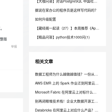
安全
【大咖问答】对话PostgreSQL 中国社区发起人之一，阿里云数据库高级专家 德哥
我要投诉
e-1.1-I2V
Cosyvoice-V3-Flash
PolarDB
上云场景组合购
Milvus 弹性伸缩功能新增节
伴
漫剧创作，剧本、分镜、视频高效生成
100%兼容MySQL、PostgreSQL，兼容Oracle，支持集中和分布式
覆盖90%+业务场景，专享组合折扣价
点支持范围
畅自然，细节丰富
高表现力语音合成大模型，语音克隆听感自然
据说在家办公的程序员是这样写代码的？
VPN
ernetes 版 ACK
如何升级配置
云聚AI 严选权益
AI 原生数据库服务发布
SSL 证书
2V
Fun-ASR
，一键激活高效办公新体验
理容器应用的 K8s 服务
精选AI产品，从模型到应用全链提效
Agent 数据网关
【藏经阁一起读（27）】本周推荐《Apache Flink案例集（2022版）》，你有哪些心得？
文戏情感细腻自然，动作戏激烈拳拳到肉，实现更强表演能力
支持中英文自由切换，具备更强的噪声鲁棒性
算。
堡垒机
AI 用量加速计划
云原生数据库 PolarDB
【精品问答】python技术1000问(1)
防火墙
完整版
、识别商机，让客服更高效、服务更出色。
新老同享，达量后返
Agentic Database 发布
举报
主机安全
应用
千问办公
NEW
相关文章
AI 应用及服务市场
的智能体编程平台
一站式AI生产力平台
AI 应用
数据工程师为什么越做越值钱？一份从入门到高级的数据工程技能树、项目实战与简历升级指南
伶鹊
企业级人与Agent协作平台，接入和调度多个数字员工
智能客服平台，对话机器人、对话分析、智能外呼
大模型
AWS EMR 上的 Spark 作业迁到阿里云用什么？AnalyticDB MySQL 湖仓版 Serverless Spark 免运维替代方案
大模型服务平台百炼 - 全妙
自然语言处理
Microsoft Fabric 在阿里云上对标什么？AnalyticDB MySQL 湖仓一体统一分析方案
应用创作平台
多模态内容创作工具，已接入 DeepSeek
数据标注
别再闭眼堆技术栈！企业大数据开源工具选型清单，看懂这张表少走3年弯路
机器学习
Databricks 在阿里云上对应什么产品？AnalyticDB MySQL 湖仓版对标方案（含 DDI 停服说明）