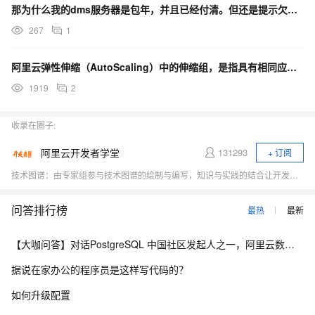
那为什么我的dms服务器是包年，并且已经付清。但还是提示欠费？
267
1
阿里云弹性伸缩（AutoScaling）中的伸缩组，是指具有相同应用场景的 ECS 实例集合。当用户
1919
2
收录在圈子:
阿里云开发者学堂
131293
+ 订阅
技术图谱：由专家组参与技术图谱的绘制与编写，知识与实践的结合让开发者们掌握学习路线与逻辑，快速提升技能 电子书：电子书由阿里内外专家打造，供开发者们下载学习，更与课程相结合，使用户更易理解掌握课程内容 训练营：学习训练营 深入浅出，专家授课，带领开发者们快速上云 精品课程：汇集知识碎片，解决技术难题，体系化学习场景，深入浅出，易于理解 技能自测：提供免费测试，摸底自查 体验实验室：学完即练，云资源免费使用
问答排行榜
最热
最新
【大咖问答】对话PostgreSQL 中国社区发起人之一，阿里云数据库高级专家 德哥
据说在家办公的程序员是这样写代码的？
如何升级配置